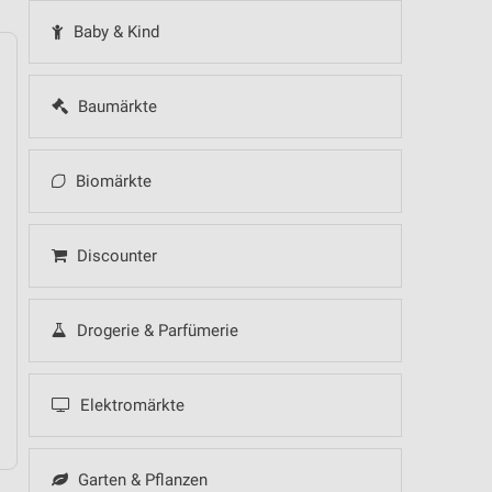
Baby & Kind
Baumärkte
14
Fr
15
Sa
16
So
17
Mo
18
Di
19
Mi
Biomärkte
Discounter
Drogerie & Parfümerie
Elektromärkte
Garten & Pflanzen