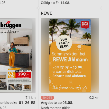
4.08.
Gültig bis Fr. 14.08.
REWE
von Daten aus verschiedenen
ren
7,1 km
0,2 km
enbloecke_01_26_ES
Angebote ab 03.08.
16.08.
Noch morgen gültig