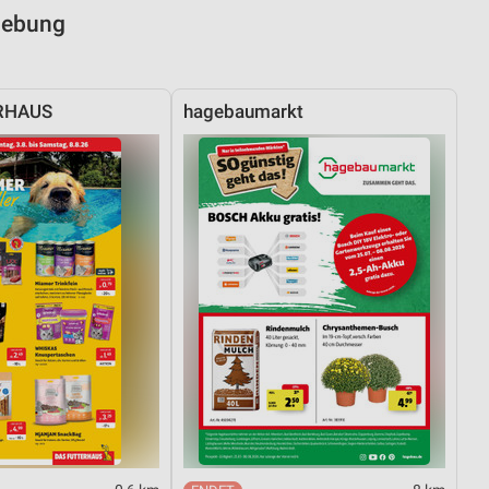
gebung
RHAUS
hagebaumarkt