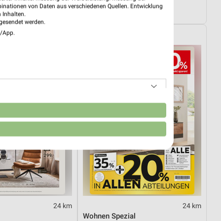
03.08.
Angebote ab 01.08.
binationen von Daten aus verschiedenen Quellen. Entwicklung
ültig
Noch heute gültig
 Inhalten.
gesendet werden.
e/App.
XXXLutz
n
24 km
24 km
Wohnen Spezial