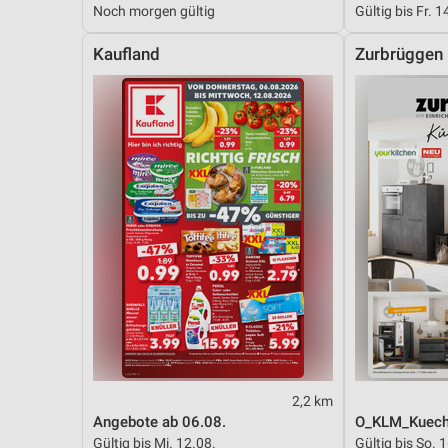
Noch morgen gültig
Gültig bis Fr. 1
Messung der Performance von Inhalten
Kaufland
Zurbrüggen
Analyse von Zielgruppen durch Statistiken oder Kombinationen 
Quellen
Entwicklung und Verbesserung der Angebote
Verwendung reduzierter Daten zur Auswahl von Inhalten
IAB-Besonderheiten:
Verwendung genauer Standortdaten
Geräte anhand von aktiv angeforderten Informationen identifizie
Nicht-IAB-Verarbeitungszwecke:
Notwendig
Performance
2,2 km
Funktional
Angebote ab 06.08.
O_KLM_Kuech
Gültig bis Mi. 12.08.
Gültig bis So. 
Werbung