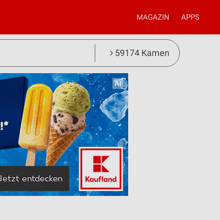
MAGAZIN
APPS
59174 Kamen