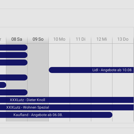
r
08
Sa
09
So
10
Mo
11
Di
12
Mi
13
Do
Lidl - Angebote ab 10.08.
XXXLutz - Dieter Knoll
XXXLutz - Wohnen Spezial
Kaufland - Angebote ab 06.08.