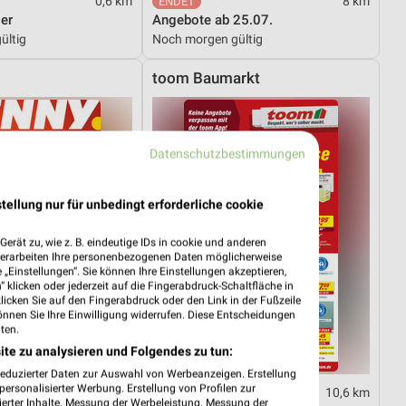
0,6 km
8 km
er
Angebote ab 25.07.
ültig
Noch morgen gültig
toom Baumarkt
Datenschutzbestimmungen
tellung nur für unbedingt erforderliche cookie
erät zu, wie z. B. eindeutige IDs in cookie und anderen
verarbeiten Ihre personenbezogenen Daten möglicherweise
„Einstellungen“. Sie können Ihre Einstellungen akzeptieren,
 klicken oder jederzeit auf die Fingerabdruck-Schaltfläche in
klicken Sie auf den Fingerabdruck oder den Link in der Fußzeile
önnen Sie Ihre Einwilligung widerrufen. Diese Entscheidungen
ten.
ite zu analysieren und Folgendes zu tun:
reduzierter Daten zur Auswahl von Werbeanzeigen. Erstellung
ersonalisierter Werbung. Erstellung von Profilen zur
2,6 km
10,6 km
ierter Inhalte. Messung der Werbeleistung. Messung der