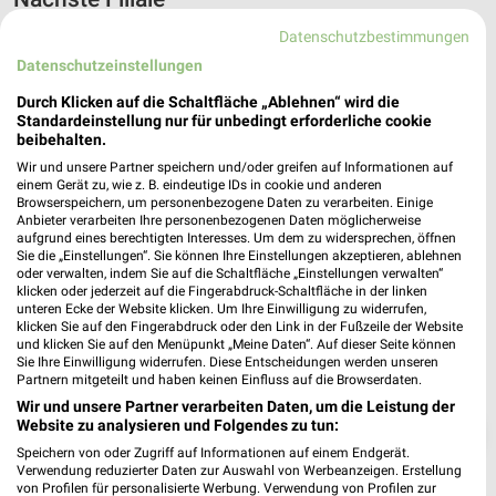
Datenschutzbestimmungen
NORMA Jülich
Datenschutzeinstellungen
Aachener Str. 13
❯
52428 Jülich
Durch Klicken auf die Schaltfläche „Ablehnen“ wird die
Standardeinstellung nur für unbedingt erforderliche cookie
Heute 07:00 - 20:00 Uhr |
Geschlossen
beibehalten.
516,73 km • Angebote: 4 Prospekte
Wir und unsere Partner speichern und/oder greifen auf Informationen auf
einem Gerät zu, wie z. B. eindeutige IDs in cookie und anderen
Browserspeichern, um personenbezogene Daten zu verarbeiten. Einige
Anbieter verarbeiten Ihre personenbezogenen Daten möglicherweise
aufgrund eines berechtigten Interesses. Um dem zu widersprechen, öffnen
Sie die „Einstellungen“. Sie können Ihre Einstellungen akzeptieren, ablehnen
oder verwalten, indem Sie auf die Schaltfläche „Einstellungen verwalten“
klicken oder jederzeit auf die Fingerabdruck-Schaltfläche in der linken
unteren Ecke der Website klicken. Um Ihre Einwilligung zu widerrufen,
klicken Sie auf den Fingerabdruck oder den Link in der Fußzeile der Website
und klicken Sie auf den Menüpunkt „Meine Daten“. Auf dieser Seite können
Sie Ihre Einwilligung widerrufen. Diese Entscheidungen werden unseren
Partnern mitgeteilt und haben keinen Einfluss auf die Browserdaten.
Wir und unsere Partner verarbeiten Daten, um die Leistung der
Website zu analysieren und Folgendes zu tun:
❯
Speichern von oder Zugriff auf Informationen auf einem Endgerät.
Verwendung reduzierter Daten zur Auswahl von Werbeanzeigen. Erstellung
von Profilen für personalisierte Werbung. Verwendung von Profilen zur