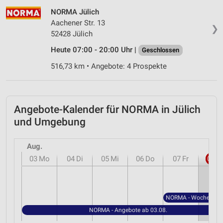
Verwendung genauer Standortdaten
NORMA Jülich
Aachener Str. 13
Geräte anhand von aktiv angeforderten
❯
52428 Jülich
Informationen identifizieren
Heute 07:00 - 20:00 Uhr |
Geschlossen
Nicht-IAB-Verarbeitungszwecke:
516,73 km • Angebote: 4 Prospekte
Notwendig
Performance
Angebote-Kalender für NORMA in Jülich
Funktional
und Umgebung
Werbung
Aug.
03
Mo
04
Di
05
Mi
06
Do
07
Fr
08
S
NORMA - Angebote ab 03.08.