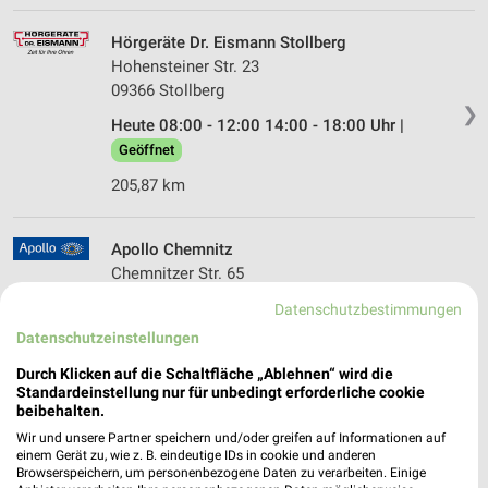
Hörgeräte Dr. Eismann Stollberg
Hohensteiner Str. 23
09366 Stollberg
❯
Heute 08:00 - 12:00 14:00 - 18:00 Uhr |
Geöffnet
205,87 km
Apollo Chemnitz
Chemnitzer Str. 65
09123 Chemnitz
❯
Datenschutzbestimmungen
Heute 09:00 - 20:00 Uhr |
Öffnet in 16 Sek.
Datenschutzeinstellungen
196,21 km
Durch Klicken auf die Schaltfläche „Ablehnen“ wird die
Standardeinstellung nur für unbedingt erforderliche cookie
beibehalten.
alloptik Schneeberg
Wir und unsere Partner speichern und/oder greifen auf Informationen auf
Markt 23
einem Gerät zu, wie z. B. eindeutige IDs in cookie und anderen
Browserspeichern, um personenbezogene Daten zu verarbeiten. Einige
08289 Schneeberg