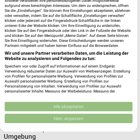
❯
Anbieter verarbeiten Ihre personenbezogenen Daten möglicherweise
aufgrund eines berechtigten Interesses. Um dem zu widersprechen, öffnen
Heute 09:00 - 18:00 Uhr |
Öffnet in 16 Sek.
Sie die „Einstellungen“. Sie können Ihre Einstellungen akzeptieren, ablehnen
oder verwalten, indem Sie auf die Schaltfläche „Einstellungen verwalten“
220,48 km
klicken oder jederzeit auf die Fingerabdruck-Schaltfläche in der linken
unteren Ecke der Website klicken. Um Ihre Einwilligung zu widerrufen,
klicken Sie auf den Fingerabdruck oder den Link in der Fußzeile der Website
und klicken Sie auf den Menüpunkt „Meine Daten“. Auf dieser Seite können
Apollo Chemnitz
Sie Ihre Einwilligung widerrufen. Diese Entscheidungen werden unseren
Wladimir-Sagorski-Straße 22
Partnern mitgeteilt und haben keinen Einfluss auf die Browserdaten.
09122 Chemnitz
❯
Wir und unsere Partner verarbeiten Daten, um die Leistung der
Website zu analysieren und Folgendes zu tun:
Heute 09:30 - 20:00 Uhr |
Öffnet in 30 Min.
Speichern von oder Zugriff auf Informationen auf einem Endgerät.
195,00 km
Verwendung reduzierter Daten zur Auswahl von Werbeanzeigen. Erstellung
von Profilen für personalisierte Werbung. Verwendung von Profilen zur
Auswahl personalisierter Werbung. Erstellung von Profilen zur
Personalisierung von Inhalten. Verwendung von Profilen zur Auswahl
Optiker & Hörakustik Filialen in Jöhstadt
personalisierter Inhalte. Messung der Werbeleistung. Messung der
Performance von Inhalten. Analyse von Zielgruppen durch Statistiken oder
Kombinationen von Daten aus verschiedenen Quellen. Entwicklung und
Egal ob Apollo oder viele mehr in Jöhstadt und Umgebung
Verbesserung der Angebote. Verwendung reduzierter Daten zur Auswahl
Alle akzeptieren
findest Du alles zum Thema Optiker & Hörakustik. Finde hier
von Inhalten.
Filialen und Öffnungszeiten.
Daten können außerhalb der Europäischen Union weitergegeben und in die
Nein, anpassen
USA gesendet werden.
Aktuelle Prospekte für Jöhstadt und
Ihre Einwilligung und die cookie Richtlinie gelten ausschließlich für diese
Website/App.
Umgebung