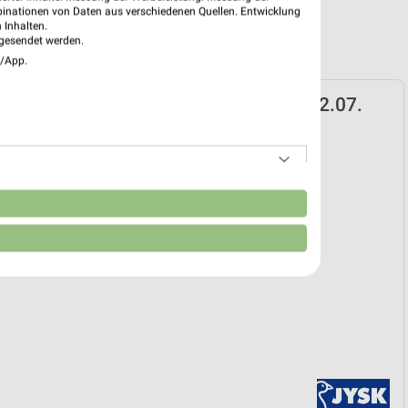
binationen von Daten aus verschiedenen Quellen. Entwicklung
 Inhalten.
gesendet werden.
e/App.
ospekt für Luckenwalde ab So. den 12.07.
verkauf
12. Jul. bis 15. Aug.
reintrag erstellen
n
EKT BLÄTTERN