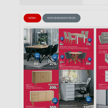
Messung der Performance von Inhalten
Analyse von Zielgruppen durch Statistiken oder Kombinationen 
Quellen
MÖBEL
GESCHENKIDEEN FÜR SIE
Entwicklung und Verbesserung der Angebote
Verwendung reduzierter Daten zur Auswahl von Inhalten
IAB-Besonderheiten:
Verwendung genauer Standortdaten
Geräte anhand von aktiv angeforderten Informationen identifizie
Nicht-IAB-Verarbeitungszwecke:
Notwendig
Performance
Funktional
Werbung