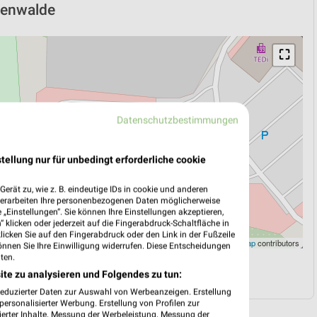
ckenwalde
⛶
Datenschutzbestimmungen
tellung nur für unbedingt erforderliche cookie
erät zu, wie z. B. eindeutige IDs in cookie und anderen
verarbeiten Ihre personenbezogenen Daten möglicherweise
„Einstellungen“. Sie können Ihre Einstellungen akzeptieren,
 klicken oder jederzeit auf die Fingerabdruck-Schaltfläche in
klicken Sie auf den Fingerabdruck oder den Link in der Fußzeile
Leaflet
|
©
OpenStreetMap
contributors
önnen Sie Ihre Einwilligung widerrufen. Diese Entscheidungen
ten.
N
NAVIGATION MIT GOOGLE/IOS MAPS
ite zu analysieren und Folgendes zu tun:
reduzierter Daten zur Auswahl von Werbeanzeigen. Erstellung
ersonalisierter Werbung. Erstellung von Profilen zur
ierter Inhalte. Messung der Werbeleistung. Messung der