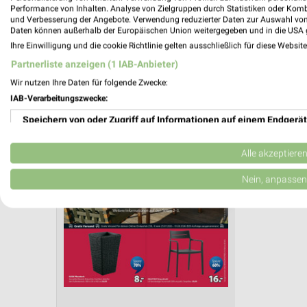
Aktuelle Angebote in dieser Filiale
Performance von Inhalten. Analyse von Zielgruppen durch Statistiken oder Kom
und Verbesserung der Angebote. Verwendung reduzierter Daten zur Auswahl von
Anzahl Prospekte: 2
Daten können außerhalb der Europäischen Union weitergegeben und in die USA 
Letztes Prospektupdate: vor 10 Tagen
Ihre Einwilligung und die cookie Richtlinie gelten ausschließlich für diese Websit
Partnerliste anzeigen (1 IAB-Anbieter)
JYSK Pr
Wir nutzen Ihre Daten für folgende Zwecke:
IAB-Verarbeitungszwecke:
Gartenab
Gültig von 
Speichern von oder Zugriff auf Informationen auf einem Endgerät
📅
Kalende
Verwendung reduzierter Daten zur Auswahl von Werbeanzeigen
Alle akzeptiere
Erstellung von Profilen für personalisierte Werbung
Nein, anpassen
PROSP
❯
Verwendung von Profilen zur Auswahl personalisierter Werbung
Erstellung von Profilen zur Personalisierung von Inhalten
Verwendung von Profilen zur Auswahl personalisierter Inhalte
Messung der Werbeleistung