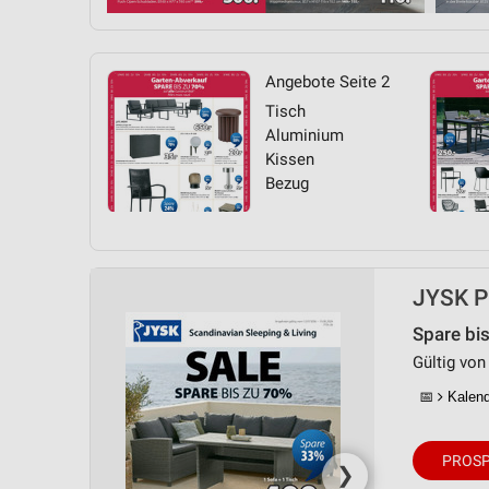
Angebote Seite 2
Tisch
Aluminium
Kissen
Bezug
JYSK Pr
Spare bi
Gültig von 
📅
Kalende
PROSP
❯