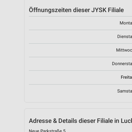
Öffnungszeiten
dieser JYSK Filiale
Mont
Dienst
Mittwo
Donnerst
Freit
Samst
Adresse & Details
dieser Filiale in L
Neue Parkstraße 5