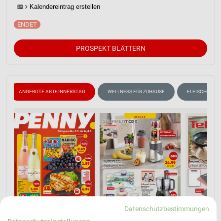
📅
Kalendereintrag erstellen
PROSPEKT BLÄTTERN
ANGEBOTE AB DONNERSTAG
WELLNESS FÜR ZUHAUSE
FLEISCH & WU
Datenschutzbestimmungen