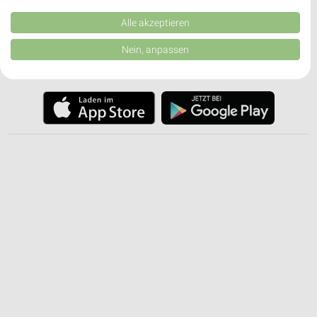
Kombinationen von Daten aus verschiedenen Quellen. Entwicklung und
✔
Push-Benachrichtigungen bei neuen Prospekten
Verbesserung der Angebote. Verwendung reduzierter Daten zur Auswahl
Alle akzeptieren
✔
Einkaufsliste - Einkauf stressfrei planen
von Inhalten.
Daten können außerhalb der Europäischen Union weitergegeben und in die
Nein, anpassen
USA gesendet werden.
JETZT LADEN UND SPAREN!
Ihre Einwilligung und die cookie Richtlinie gelten ausschließlich für diese
Website/App.
Partnerliste anzeigen (1 IAB-Anbieter)
Wir nutzen Ihre Daten für folgende Zwecke:
IAB-Verarbeitungszwecke:
Speichern von oder Zugriff auf Informationen
auf einem Endgerät
Verwendung reduzierter Daten zur Auswahl von
Werbeanzeigen
Erstellung von Profilen für personalisierte
Werbung
Verwendung von Profilen zur Auswahl
personalisierter Werbung