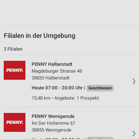
Erstellung von Profilen zur Personalisierung
von Inhalten
Verwendung von Profilen zur Auswahl
personalisierter Inhalte
Filialen in der Umgebung
Messung der Werbeleistung
3 Filialen
Messung der Performance von Inhalten
PENNY Halberstadt
Analyse von Zielgruppen durch Statistiken oder
Kombinationen von Daten aus verschiedenen
Magdeburger Strasse 48
Quellen
38820 Halberstadt
❯
Entwicklung und Verbesserung der Angebote
Heute 07:00 - 20:00 Uhr |
Geschlossen
15,48 km • Angebote: 1 Prospekt
Verwendung reduzierter Daten zur Auswahl von
Inhalten
IAB-Besonderheiten:
PENNY Wernigerode
An Der Holtemme 67
Verwendung genauer Standortdaten
38855 Wernigerode
❯
Geräte anhand von aktiv angeforderten