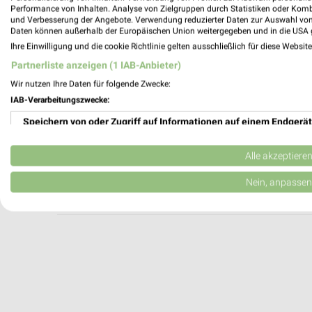
ROTTLER Heinsberg
Performance von Inhalten. Analyse von Zielgruppen durch Statistiken oder Kom
und Verbesserung der Angebote. Verwendung reduzierter Daten zur Auswahl von
Boos-Fremery-Straße 15
Daten können außerhalb der Europäischen Union weitergegeben und in die USA 
52525 Heinsberg
Ihre Einwilligung und die cookie Richtlinie gelten ausschließlich für diese Websit
Heute 09:00 - 18:30 Uhr |
Geöffnet
Partnerliste anzeigen (1 IAB-Anbieter)
524,74 km
Wir nutzen Ihre Daten für folgende Zwecke:
IAB-Verarbeitungszwecke:
Speichern von oder Zugriff auf Informationen auf einem Endgerät
Jaegers & Klingenhäger Wassenberg
Gladbacher Str. 5a
Verwendung reduzierter Daten zur Auswahl von Werbeanzeigen
41849 Wassenberg
Alle akzeptiere
Heute 09:00 - 13:00 14:00 - 18:30 Uhr |
Erstellung von Profilen für personalisierte Werbung
Nein, anpassen
521,01 km
Verwendung von Profilen zur Auswahl personalisierter Werbung
Erstellung von Profilen zur Personalisierung von Inhalten
Verwendung von Profilen zur Auswahl personalisierter Inhalte
Messung der Werbeleistung