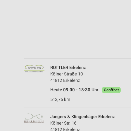
Messung der Performance von Inhalten
Analyse von Zielgruppen durch Statistiken oder Kombinationen 
Quellen
Entwicklung und Verbesserung der Angebote
Verwendung reduzierter Daten zur Auswahl von Inhalten
IAB-Besonderheiten:
Verwendung genauer Standortdaten
ROTTLER Erkelenz
Kölner Straße 10
Geräte anhand von aktiv angeforderten Informationen identifizie
41812 Erkelenz
Nicht-IAB-Verarbeitungszwecke:
Heute 09:00 - 18:30 Uhr |
Geöffnet
Notwendig
512,76 km
Performance
Jaegers & Klingenhäger Erkelenz
Funktional
Kölner Str. 16
41812 Erkelenz
Werbung