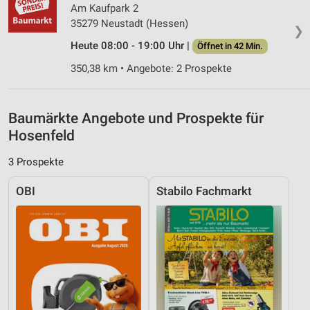
IAB-Besonderheiten:
Am Kaufpark 2
35279 Neustadt (Hessen)
Verwendung genauer Standortdaten
❯
Heute 08:00 - 19:00 Uhr |
Öffnet in 42 Min.
Geräte anhand von aktiv angeforderten
Informationen identifizieren
350,38 km • Angebote: 2 Prospekte
Nicht-IAB-Verarbeitungszwecke:
Notwendig
Baumärkte Angebote und Prospekte für
Hosenfeld
Performance
3 Prospekte
Funktional
OBI
Stabilo Fachmarkt
Werbung