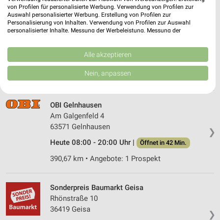
von Profilen für personalisierte Werbung. Verwendung von Profilen zur
Auswahl personalisierter Werbung. Erstellung von Profilen zur
Rhön-Baukauf Bischofsheim a. d. Rhön
Personalisierung von Inhalten. Verwendung von Profilen zur Auswahl
personalisierter Inhalte. Messung der Werbeleistung. Messung der
Bahnhofstraße 10
Performance von Inhalten. Analyse von Zielgruppen durch Statistiken oder
97653 Bischofsheim a. d. Rhön
Kombinationen von Daten aus verschiedenen Quellen. Entwicklung und
❯
Verbesserung der Angebote. Verwendung reduzierter Daten zur Auswahl
Alle akzeptieren
Heute 08:00 - 18:30 Uhr |
Öffnet in 42 Min.
von Inhalten.
Daten können außerhalb der Europäischen Union weitergegeben und in die
Nein, anpassen
332,57 km
USA gesendet werden.
Ihre Einwilligung und die cookie Richtlinie gelten ausschließlich für diese
Website/App.
OBI Gelnhausen
Partnerliste anzeigen (1 IAB-Anbieter)
Am Galgenfeld 4
Wir nutzen Ihre Daten für folgende Zwecke:
63571 Gelnhausen
❯
IAB-Verarbeitungszwecke:
Heute 08:00 - 20:00 Uhr |
Öffnet in 42 Min.
Speichern von oder Zugriff auf Informationen
auf einem Endgerät
390,67 km • Angebote: 1 Prospekt
Verwendung reduzierter Daten zur Auswahl von
Werbeanzeigen
Sonderpreis Baumarkt Geisa
Rhönstraße 10
Erstellung von Profilen für personalisierte
36419 Geisa
❯
Werbung