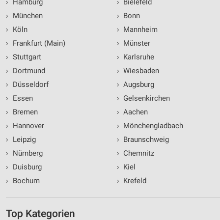
›
Hamburg
›
Bielefeld
›
München
›
Bonn
›
Köln
›
Mannheim
›
Frankfurt (Main)
›
Münster
›
Stuttgart
›
Karlsruhe
›
Dortmund
›
Wiesbaden
›
Düsseldorf
›
Augsburg
›
Essen
›
Gelsenkirchen
›
Bremen
›
Aachen
›
Hannover
›
Mönchengladbach
›
Leipzig
›
Braunschweig
›
Nürnberg
›
Chemnitz
›
Duisburg
›
Kiel
›
Bochum
›
Krefeld
Top Kategorien