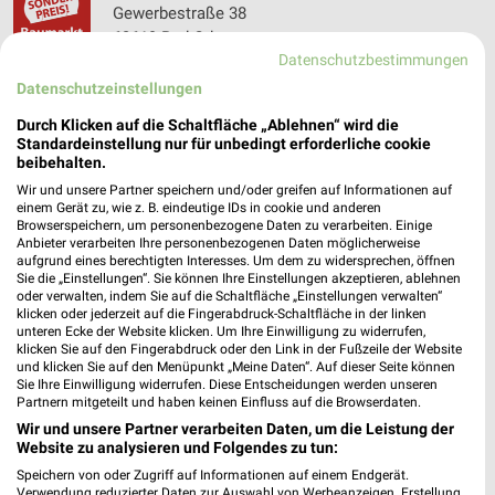
Gewerbestraße 38
63619 Bad Orb
❯
Datenschutzbestimmungen
Heute 08:00 - 19:00 Uhr |
Öffnet in 42 Min.
Datenschutzeinstellungen
379,83 km • Angebote: 2 Prospekte
Durch Klicken auf die Schaltfläche „Ablehnen“ wird die
Standardeinstellung nur für unbedingt erforderliche cookie
beibehalten.
Sonderpreis Baumarkt Niederaula
Wir und unsere Partner speichern und/oder greifen auf Informationen auf
Schlitzer Straße 40
einem Gerät zu, wie z. B. eindeutige IDs in cookie und anderen
36272 Niederaula
Browserspeichern, um personenbezogene Daten zu verarbeiten. Einige
❯
Anbieter verarbeiten Ihre personenbezogenen Daten möglicherweise
Heute 08:00 - 19:00 Uhr |
Öffnet in 42 Min.
aufgrund eines berechtigten Interesses. Um dem zu widersprechen, öffnen
Sie die „Einstellungen“. Sie können Ihre Einstellungen akzeptieren, ablehnen
324,96 km • Angebote: 2 Prospekte
oder verwalten, indem Sie auf die Schaltfläche „Einstellungen verwalten“
klicken oder jederzeit auf die Fingerabdruck-Schaltfläche in der linken
unteren Ecke der Website klicken. Um Ihre Einwilligung zu widerrufen,
klicken Sie auf den Fingerabdruck oder den Link in der Fußzeile der Website
OBI Büdingen
und klicken Sie auf den Menüpunkt „Meine Daten“. Auf dieser Seite können
Industriestr. 46
Sie Ihre Einwilligung widerrufen. Diese Entscheidungen werden unseren
Partnern mitgeteilt und haben keinen Einfluss auf die Browserdaten.
63654 Büdingen
❯
Wir und unsere Partner verarbeiten Daten, um die Leistung der
Heute 08:00 - 20:00 Uhr |
Öffnet in 42 Min.
Website zu analysieren und Folgendes zu tun:
Speichern von oder Zugriff auf Informationen auf einem Endgerät.
388,99 km • Angebote: 1 Prospekt
Verwendung reduzierter Daten zur Auswahl von Werbeanzeigen. Erstellung