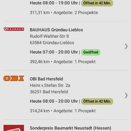
Heute 08:00 - 19:00 Uhr |
Öffnet in 42 Min.
Verwendung von Profilen zur Auswahl
311,31 km • Angebote: 2 Prospekte
personalisierter Werbung
Erstellung von Profilen zur Personalisierung
BAUHAUS Gründau-Lieblos
von Inhalten
Rudolf-Walther-Str 8
Verwendung von Profilen zur Auswahl
63584 Gründau-Lieblos
❯
personalisierter Inhalte
Heute 07:00 - 20:00 Uhr |
Geöffnet
Messung der Werbeleistung
392,46 km • Angebote: 1 Prospekt
Messung der Performance von Inhalten
OBI Bad Hersfeld
Analyse von Zielgruppen durch Statistiken oder
Heinr.v.Stefan Str. 2a
Kombinationen von Daten aus verschiedenen
36251 Bad Hersfeld
Quellen
❯
Heute 08:00 - 20:00 Uhr |
Öffnet in 42 Min.
Entwicklung und Verbesserung der Angebote
314,24 km • Angebote: 1 Prospekt
Verwendung reduzierter Daten zur Auswahl von
Inhalten
Sonderpreis Baumarkt Neustadt (Hessen)