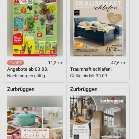
11,3 km
47,6 km
Angebote ab 03.08.
Traumhaft schlafen!
Noch morgen gültig
Gültig bis Mi. 30.09.
Zurbrüggen
Zurbrüggen