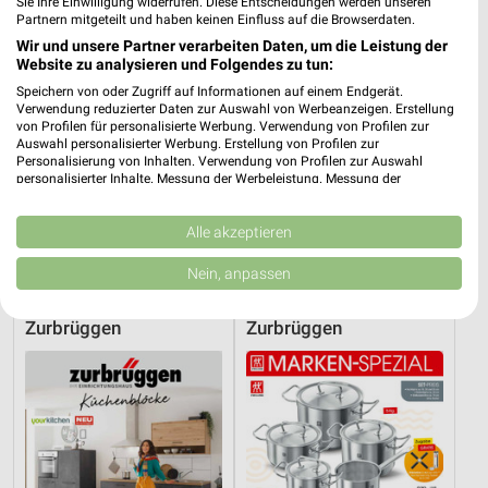
Sie Ihre Einwilligung widerrufen. Diese Entscheidungen werden unseren
Partnern mitgeteilt und haben keinen Einfluss auf die Browserdaten.
Wir und unsere Partner verarbeiten Daten, um die Leistung der
Website zu analysieren und Folgendes zu tun:
Speichern von oder Zugriff auf Informationen auf einem Endgerät.
Verwendung reduzierter Daten zur Auswahl von Werbeanzeigen. Erstellung
von Profilen für personalisierte Werbung. Verwendung von Profilen zur
Auswahl personalisierter Werbung. Erstellung von Profilen zur
Personalisierung von Inhalten. Verwendung von Profilen zur Auswahl
personalisierter Inhalte. Messung der Werbeleistung. Messung der
Performance von Inhalten. Analyse von Zielgruppen durch Statistiken oder
Kombinationen von Daten aus verschiedenen Quellen. Entwicklung und
Verbesserung der Angebote. Verwendung reduzierter Daten zur Auswahl
Alle akzeptieren
47,6 km
8,6 km
von Inhalten.
Hot Sommer Sale
Angebote ab 06.08.
Daten können außerhalb der Europäischen Union weitergegeben und in die
Nein, anpassen
Gültig bis Sa. 29.08.
Gültig bis Mi. 12.08.
USA gesendet werden.
Ihre Einwilligung und die cookie Richtlinie gelten ausschließlich für diese
Website/App.
Zurbrüggen
Zurbrüggen
Partnerliste anzeigen (1 IAB-Anbieter)
Wir nutzen Ihre Daten für folgende Zwecke:
IAB-Verarbeitungszwecke:
Speichern von oder Zugriff auf Informationen
auf einem Endgerät