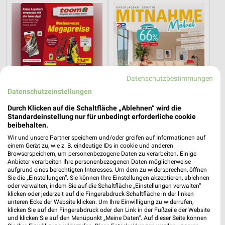
Datenschutzbestimmungen
Datenschutzeinstellungen
Durch Klicken auf die Schaltfläche „Ablehnen“ wird die
Standardeinstellung nur für unbedingt erforderliche cookie
beibehalten.
Wir und unsere Partner speichern und/oder greifen auf Informationen auf
8,6 km
76,9 km
einem Gerät zu, wie z. B. eindeutige IDs in cookie und anderen
Angebote ab 01.08.
Angebote ab 11.07.
Browserspeichern, um personenbezogene Daten zu verarbeiten. Einige
Anbieter verarbeiten Ihre personenbezogenen Daten möglicherweise
Noch heute gültig
Noch morgen gültig
aufgrund eines berechtigten Interesses. Um dem zu widersprechen, öffnen
Sie die „Einstellungen“. Sie können Ihre Einstellungen akzeptieren, ablehnen
Opti Wohnwelt
Kaufland
oder verwalten, indem Sie auf die Schaltfläche „Einstellungen verwalten“
klicken oder jederzeit auf die Fingerabdruck-Schaltfläche in der linken
unteren Ecke der Website klicken. Um Ihre Einwilligung zu widerrufen,
klicken Sie auf den Fingerabdruck oder den Link in der Fußzeile der Website
und klicken Sie auf den Menüpunkt „Meine Daten“. Auf dieser Seite können