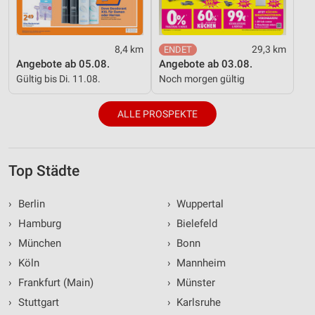
8,4 km
29,3 km
Angebote ab 05.08.
Angebote ab 03.08.
Gültig bis Di. 11.08.
Noch morgen gültig
ALLE PROSPEKTE
Top Städte
›
Berlin
›
Wuppertal
›
Hamburg
›
Bielefeld
›
München
›
Bonn
›
Köln
›
Mannheim
›
Frankfurt (Main)
›
Münster
›
Stuttgart
›
Karlsruhe