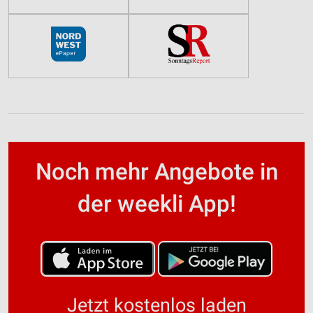
Noch mehr Angebote in
der weekli App!
Jetzt kostenlos laden