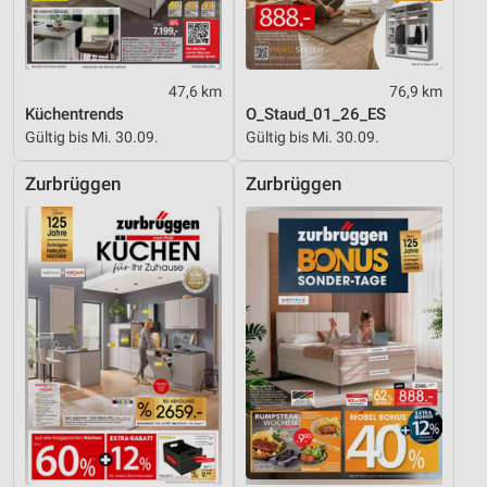
Entwicklung und Verbesserung der Angebote
Verwendung reduzierter Daten zur Auswahl von
Inhalten
47,6 km
76,9 km
Küchentrends
O_Staud_01_26_ES
IAB-Besonderheiten:
Gültig bis Mi. 30.09.
Gültig bis Mi. 30.09.
Verwendung genauer Standortdaten
Zurbrüggen
Zurbrüggen
Geräte anhand von aktiv angeforderten
Informationen identifizieren
Nicht-IAB-Verarbeitungszwecke:
Notwendig
Performance
Funktional
Werbung