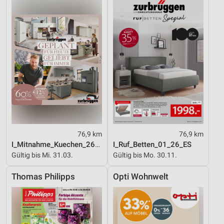
76,9 km
76,9 km
I_Mitnahme_Kuechen_26_ES
I_Ruf_Betten_01_26_ES
Gültig bis Mi. 31.03.
Gültig bis Mo. 30.11.
Thomas Philipps
Opti Wohnwelt