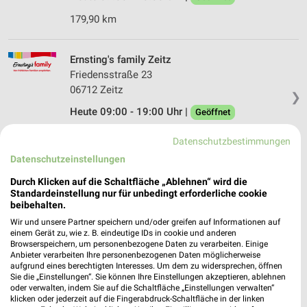
179,90 km
Ernsting's family Zeitz
Friedensstraße 23
06712 Zeitz
❯
Heute 09:00 - 19:00 Uhr |
Geöffnet
186,38 km
Datenschutzbestimmungen
Datenschutzeinstellungen
NKD Zeitz
Durch Klicken auf die Schaltfläche „Ablehnen“ wird die
Friedensstr. 37
Standardeinstellung nur für unbedingt erforderliche cookie
06712 Zeitz
beibehalten.
❯
Wir und unsere Partner speichern und/oder greifen auf Informationen auf
Heute 09:00 - 18:00 Uhr |
Geöffnet
einem Gerät zu, wie z. B. eindeutige IDs in cookie und anderen
Browserspeichern, um personenbezogene Daten zu verarbeiten. Einige
186,45 km • Angebote: 2 Prospekte
Anbieter verarbeiten Ihre personenbezogenen Daten möglicherweise
aufgrund eines berechtigten Interesses. Um dem zu widersprechen, öffnen
Sie die „Einstellungen“. Sie können Ihre Einstellungen akzeptieren, ablehnen
oder verwalten, indem Sie auf die Schaltfläche „Einstellungen verwalten“
AWG Mode Center Zeitz
klicken oder jederzeit auf die Fingerabdruck-Schaltfläche in der linken
Schwarzer Weg 40