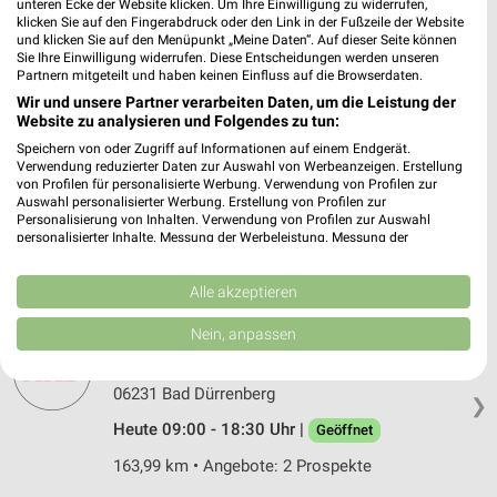
unteren Ecke der Website klicken. Um Ihre Einwilligung zu widerrufen,
06712 Zeitz
klicken Sie auf den Fingerabdruck oder den Link in der Fußzeile der Website
❯
und klicken Sie auf den Menüpunkt „Meine Daten“. Auf dieser Seite können
Heute 09:00 - 20:00 Uhr |
Geöffnet
Sie Ihre Einwilligung widerrufen. Diese Entscheidungen werden unseren
Partnern mitgeteilt und haben keinen Einfluss auf die Browserdaten.
186,92 km
Wir und unsere Partner verarbeiten Daten, um die Leistung der
Website zu analysieren und Folgendes zu tun:
Speichern von oder Zugriff auf Informationen auf einem Endgerät.
Takko Fashion Zeitz
Verwendung reduzierter Daten zur Auswahl von Werbeanzeigen. Erstellung
Friedensstraße 140
von Profilen für personalisierte Werbung. Verwendung von Profilen zur
Auswahl personalisierter Werbung. Erstellung von Profilen zur
06712 Zeitz
❯
Personalisierung von Inhalten. Verwendung von Profilen zur Auswahl
personalisierter Inhalte. Messung der Werbeleistung. Messung der
Heute 09:00 - 19:00 Uhr |
Geöffnet
Performance von Inhalten. Analyse von Zielgruppen durch Statistiken oder
Kombinationen von Daten aus verschiedenen Quellen. Entwicklung und
185,66 km
Verbesserung der Angebote. Verwendung reduzierter Daten zur Auswahl
Alle akzeptieren
von Inhalten.
Daten können außerhalb der Europäischen Union weitergegeben und in die
Nein, anpassen
NKD Bad Dürrenberg
USA gesendet werden.
Breite Str. 20a
Ihre Einwilligung und die cookie Richtlinie gelten ausschließlich für diese
Website/App.
06231 Bad Dürrenberg
❯
Partnerliste anzeigen (1 IAB-Anbieter)
Heute 09:00 - 18:30 Uhr |
Geöffnet
Wir nutzen Ihre Daten für folgende Zwecke:
163,99 km • Angebote: 2 Prospekte
IAB-Verarbeitungszwecke: