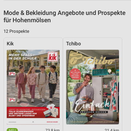
Speichern von oder Zugriff auf Informationen
auf einem Endgerät
Mode & Bekleidung Angebote und Prospekte
Verwendung reduzierter Daten zur Auswahl von
für Hohenmölsen
Werbeanzeigen
12 Prospekte
Erstellung von Profilen für personalisierte
Werbung
Kik
Tchibo
Verwendung von Profilen zur Auswahl
personalisierter Werbung
Erstellung von Profilen zur Personalisierung
von Inhalten
Verwendung von Profilen zur Auswahl
personalisierter Inhalte
Messung der Werbeleistung
Messung der Performance von Inhalten
Analyse von Zielgruppen durch Statistiken oder
73,8 km
21,4 km