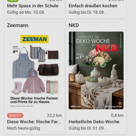
Kombinationen von Daten aus verschiedenen
Mehr Spass in der Schule
Einfach draußen kochen
Quellen
Gültig ab Mo. 10.08.
Gültig bis Di. 18.08.
Entwicklung und Verbesserung der Angebote
Zeemann
NKD
Verwendung reduzierter Daten zur Auswahl von
Inhalten
IAB-Besonderheiten:
Verwendung genauer Standortdaten
Geräte anhand von aktiv angeforderten
Informationen identifizieren
Nicht-IAB-Verarbeitungszwecke:
Notwendig
Performance
22,2 km
0,8 km
Funktional
Diese Woche: frische Farben und Prints für zu Hause.
Herbstliche Deko-Woche
Noch heute gültig
Gültig bis Di. 01.09.
Werbung