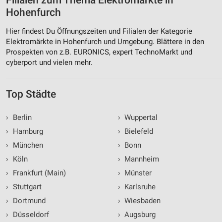
Filialen zum Thema Elektromärkte in
Hohenfurch
Hier findest Du Öffnungszeiten und Filialen der Kategorie
Elektromärkte in Hohenfurch und Umgebung. Blättere in den
Prospekten von z.B. EURONICS, expert TechnoMarkt und
cyberport und vielen mehr.
Top Städte
›
Berlin
›
Wuppertal
›
Hamburg
›
Bielefeld
›
München
›
Bonn
›
Köln
›
Mannheim
›
Frankfurt (Main)
›
Münster
›
Stuttgart
›
Karlsruhe
›
Dortmund
›
Wiesbaden
›
Düsseldorf
›
Augsburg