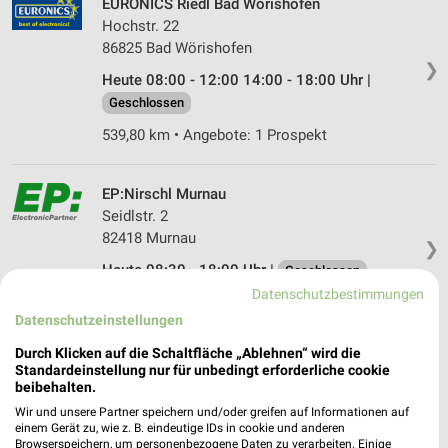
EURONICS Riedl Bad Wörishofen
Hochstr. 22
86825 Bad Wörishofen
❯
Heute 08:00 - 12:00 14:00 - 18:00 Uhr |
Geschlossen
539,80 km • Angebote: 1 Prospekt
EP:Nirschl Murnau
Seidlstr. 2
82418 Murnau
❯
Heute 08:30 - 18:00 Uhr |
Geschlossen
Datenschutzbestimmungen
561,21 km • Angebote: 2 Prospekte
Datenschutzeinstellungen
Durch Klicken auf die Schaltfläche „Ablehnen“ wird die
EP:Elektro Uhlemayr Seeg
Standardeinstellung nur für unbedingt erforderliche cookie
Rothelebuch 1
beibehalten.
87637 Seeg
Wir und unsere Partner speichern und/oder greifen auf Informationen auf
❯
einem Gerät zu, wie z. B. eindeutige IDs in cookie und anderen
Heute 08:00 - 18:00 Uhr |
Geschlossen
Browserspeichern, um personenbezogene Daten zu verarbeiten. Einige