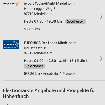
expert TechnoMarkt Mindelheim
Messung der Performance von Inhalten
Heimenegger Weg 8
87719 Mindelheim
❯
Analyse von Zielgruppen durch Statistiken oder
Heute 09:30 - 19:00 Uhr |
Geschlossen
Kombinationen von Daten aus verschiedenen
Quellen
538,35 km
Entwicklung und Verbesserung der Angebote
EURONICS Der Laden Mindelheim
Verwendung reduzierter Daten zur Auswahl von
Industriestr. 12
Inhalten
87719 Mindelheim
IAB-Besonderheiten:
❯
Heute 09:00 - 12:30 13:15 - 18:15 Uhr |
Verwendung genauer Standortdaten
Geschlossen
538,86 km • Angebote: 1 Prospekt
Geräte anhand von aktiv angeforderten
Informationen identifizieren
Nicht-IAB-Verarbeitungszwecke:
Elektromärkte Angebote und Prospekte für
Notwendig
Hohenfurch
Performance