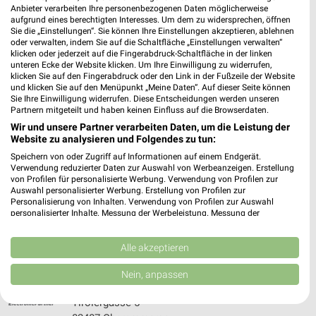
Anbieter verarbeiten Ihre personenbezogenen Daten möglicherweise
575,82 km • Angebote: 2 Prospekte
aufgrund eines berechtigten Interesses. Um dem zu widersprechen, öffnen
Sie die „Einstellungen“. Sie können Ihre Einstellungen akzeptieren, ablehnen
oder verwalten, indem Sie auf die Schaltfläche „Einstellungen verwalten“
klicken oder jederzeit auf die Fingerabdruck-Schaltfläche in der linken
EURONICS Gut Oberammergau
unteren Ecke der Website klicken. Um Ihre Einwilligung zu widerrufen,
Ludwig-Thoma-Str. 9
klicken Sie auf den Fingerabdruck oder den Link in der Fußzeile der Website
und klicken Sie auf den Menüpunkt „Meine Daten“. Auf dieser Seite können
82487 Oberammergau
Sie Ihre Einwilligung widerrufen. Diese Entscheidungen werden unseren
❯
Partnern mitgeteilt und haben keinen Einfluss auf die Browserdaten.
Heute 09:00 - 12:00 14:00 - 18:00 Uhr |
Wir und unsere Partner verarbeiten Daten, um die Leistung der
Geschlossen
Website zu analysieren und Folgendes zu tun:
572,19 km • Angebote: 1 Prospekt
Speichern von oder Zugriff auf Informationen auf einem Endgerät.
Verwendung reduzierter Daten zur Auswahl von Werbeanzeigen. Erstellung
von Profilen für personalisierte Werbung. Verwendung von Profilen zur
Auswahl personalisierter Werbung. Erstellung von Profilen zur
media@home Neumaier Türkheim
Personalisierung von Inhalten. Verwendung von Profilen zur Auswahl
Grabenstr. 4-8
personalisierter Inhalte. Messung der Werbeleistung. Messung der
❯
86842 Türkheim
Performance von Inhalten. Analyse von Zielgruppen durch Statistiken oder
Kombinationen von Daten aus verschiedenen Quellen. Entwicklung und
533,33 km
Verbesserung der Angebote. Verwendung reduzierter Daten zur Auswahl
Alle akzeptieren
von Inhalten.
Daten können außerhalb der Europäischen Union weitergegeben und in die
Nein, anpassen
USA gesendet werden.
EP:Ott Oberammergau
Ihre Einwilligung und die cookie Richtlinie gelten ausschließlich für diese
Tirolergasse 5
Website/App.