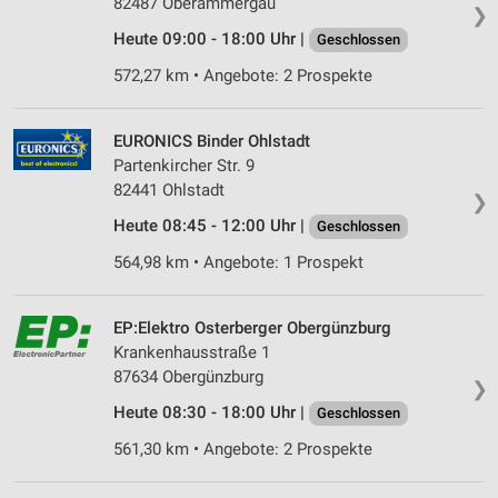
82487 Oberammergau
❯
Partnerliste anzeigen (1 IAB-Anbieter)
Heute 09:00 - 18:00 Uhr |
Geschlossen
Wir nutzen Ihre Daten für folgende Zwecke:
IAB-Verarbeitungszwecke:
572,27 km • Angebote: 2 Prospekte
Speichern von oder Zugriff auf Informationen
auf einem Endgerät
EURONICS Binder Ohlstadt
Partenkircher Str. 9
Verwendung reduzierter Daten zur Auswahl von
Werbeanzeigen
82441 Ohlstadt
❯
Heute 08:45 - 12:00 Uhr |
Geschlossen
Erstellung von Profilen für personalisierte
Werbung
564,98 km • Angebote: 1 Prospekt
Verwendung von Profilen zur Auswahl
personalisierter Werbung
EP:Elektro Osterberger Obergünzburg
Krankenhausstraße 1
Erstellung von Profilen zur Personalisierung
87634 Obergünzburg
von Inhalten
❯
Heute 08:30 - 18:00 Uhr |
Geschlossen
Verwendung von Profilen zur Auswahl
personalisierter Inhalte
561,30 km • Angebote: 2 Prospekte
Messung der Werbeleistung