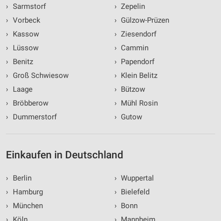
›
Sarmstorf
›
Zepelin
›
Vorbeck
›
Gülzow-Prüzen
›
Kassow
›
Ziesendorf
›
Lüssow
›
Cammin
›
Benitz
›
Papendorf
›
Groß Schwiesow
›
Klein Belitz
›
Laage
›
Bützow
›
Bröbberow
›
Mühl Rosin
›
Dummerstorf
›
Gutow
Einkaufen in Deutschland
›
Berlin
›
Wuppertal
›
Hamburg
›
Bielefeld
›
München
›
Bonn
›
Köln
›
Mannheim