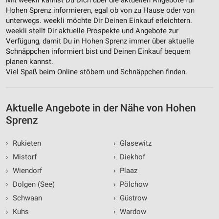
Mit weekli kannst Du Dich über die aktuellen Angebote für
Hohen Sprenz informieren, egal ob von zu Hause oder von
unterwegs. weekli möchte Dir Deinen Einkauf erleichtern.
weekli stellt Dir aktuelle Prospekte und Angebote zur
Verfügung, damit Du in Hohen Sprenz immer über aktuelle
Schnäppchen informiert bist und Deinen Einkauf bequem
planen kannst.
Viel Spaß beim Online stöbern und Schnäppchen finden.
Aktuelle Angebote in der Nähe von Hohen
Sprenz
›
Rukieten
›
Glasewitz
›
Mistorf
›
Diekhof
›
Wiendorf
›
Plaaz
›
Dolgen (See)
›
Pölchow
›
Schwaan
›
Güstrow
›
Kuhs
›
Wardow