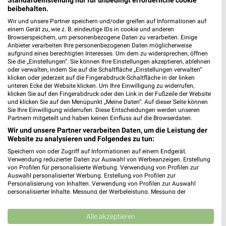
Noch heute gültig
Noch heute gültig
beibehalten.
Wir und unsere Partner speichern und/oder greifen auf Informationen auf
NORMA
Sconto Möbel
einem Gerät zu, wie z. B. eindeutige IDs in cookie und anderen
Browserspeichern, um personenbezogene Daten zu verarbeiten. Einige
Anbieter verarbeiten Ihre personenbezogenen Daten möglicherweise
aufgrund eines berechtigten Interesses. Um dem zu widersprechen, öffnen
Sie die „Einstellungen“. Sie können Ihre Einstellungen akzeptieren, ablehnen
oder verwalten, indem Sie auf die Schaltfläche „Einstellungen verwalten“
klicken oder jederzeit auf die Fingerabdruck-Schaltfläche in der linken
unteren Ecke der Website klicken. Um Ihre Einwilligung zu widerrufen,
klicken Sie auf den Fingerabdruck oder den Link in der Fußzeile der Website
und klicken Sie auf den Menüpunkt „Meine Daten“. Auf dieser Seite können
Sie Ihre Einwilligung widerrufen. Diese Entscheidungen werden unseren
Partnern mitgeteilt und haben keinen Einfluss auf die Browserdaten.
Wir und unsere Partner verarbeiten Daten, um die Leistung der
Website zu analysieren und Folgendes zu tun:
Speichern von oder Zugriff auf Informationen auf einem Endgerät.
Verwendung reduzierter Daten zur Auswahl von Werbeanzeigen. Erstellung
von Profilen für personalisierte Werbung. Verwendung von Profilen zur
Auswahl personalisierter Werbung. Erstellung von Profilen zur
6,1 km
22,7 km
Personalisierung von Inhalten. Verwendung von Profilen zur Auswahl
Wochenend Spezial
Angebote ab 15.07.
personalisierter Inhalte. Messung der Werbeleistung. Messung der
Gültig ab Fr. 14.08.
Gültig bis Di. 11.08.
Performance von Inhalten. Analyse von Zielgruppen durch Statistiken oder
Kombinationen von Daten aus verschiedenen Quellen. Entwicklung und
Verbesserung der Angebote. Verwendung reduzierter Daten zur Auswahl
Alle akzeptieren
Sconto Möbel
Höffner
von Inhalten.