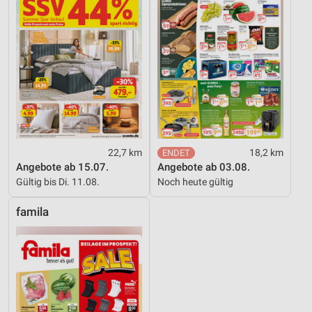
Verwendung von Profilen zur Auswahl
personalisierter Inhalte
Messung der Werbeleistung
Messung der Performance von Inhalten
Analyse von Zielgruppen durch Statistiken oder
Kombinationen von Daten aus verschiedenen
Quellen
22,7 km
18,2 km
Entwicklung und Verbesserung der Angebote
Angebote ab 15.07.
Angebote ab 03.08.
Gültig bis Di. 11.08.
Noch heute gültig
Verwendung reduzierter Daten zur Auswahl von
Inhalten
famila
IAB-Besonderheiten:
Verwendung genauer Standortdaten
Geräte anhand von aktiv angeforderten
Informationen identifizieren
Nicht-IAB-Verarbeitungszwecke: