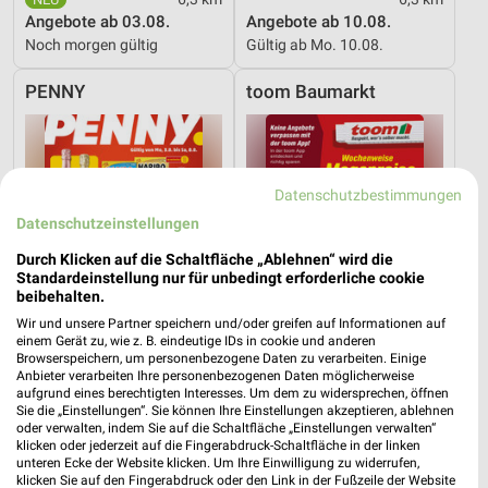
Angebote ab 03.08.
Angebote ab 10.08.
Noch morgen gültig
Gültig ab Mo. 10.08.
PENNY
toom Baumarkt
Datenschutzbestimmungen
Datenschutzeinstellungen
Durch Klicken auf die Schaltfläche „Ablehnen“ wird die
Standardeinstellung nur für unbedingt erforderliche cookie
beibehalten.
Wir und unsere Partner speichern und/oder greifen auf Informationen auf
einem Gerät zu, wie z. B. eindeutige IDs in cookie und anderen
Browserspeichern, um personenbezogene Daten zu verarbeiten. Einige
Anbieter verarbeiten Ihre personenbezogenen Daten möglicherweise
aufgrund eines berechtigten Interesses. Um dem zu widersprechen, öffnen
Sie die „Einstellungen“. Sie können Ihre Einstellungen akzeptieren, ablehnen
2,6 km
14,8 km
oder verwalten, indem Sie auf die Schaltfläche „Einstellungen verwalten“
Angebote ab 03.08.
Angebote ab 01.08.
klicken oder jederzeit auf die Fingerabdruck-Schaltfläche in der linken
Noch morgen gültig
Noch heute gültig
unteren Ecke der Website klicken. Um Ihre Einwilligung zu widerrufen,
klicken Sie auf den Fingerabdruck oder den Link in der Fußzeile der Website