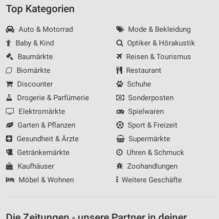
Top Kategorien
Auto & Motorrad
Mode & Bekleidung
Baby & Kind
Optiker & Hörakustik
Baumärkte
Reisen & Tourismus
Biomärkte
Restaurant
Discounter
Schuhe
Drogerie & Parfümerie
Sonderposten
Elektromärkte
Spielwaren
Garten & Pflanzen
Sport & Freizeit
Gesundheit & Ärzte
Supermärkte
Getränkemärkte
Uhren & Schmuck
Kaufhäuser
Zoohandlungen
Möbel & Wohnen
Weitere Geschäfte
Die Zeitungen - unsere Partner in deiner