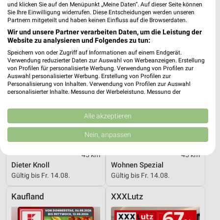
und klicken Sie auf den Menüpunkt „Meine Daten“. Auf dieser Seite können
XXXLutz
XXXLutz
Sie Ihre Einwilligung widerrufen. Diese Entscheidungen werden unseren
Partnern mitgeteilt und haben keinen Einfluss auf die Browserdaten.
Wir und unsere Partner verarbeiten Daten, um die Leistung der
Website zu analysieren und Folgendes zu tun:
Speichern von oder Zugriff auf Informationen auf einem Endgerät.
Verwendung reduzierter Daten zur Auswahl von Werbeanzeigen. Erstellung
von Profilen für personalisierte Werbung. Verwendung von Profilen zur
Auswahl personalisierter Werbung. Erstellung von Profilen zur
Personalisierung von Inhalten. Verwendung von Profilen zur Auswahl
personalisierter Inhalte. Messung der Werbeleistung. Messung der
Performance von Inhalten. Analyse von Zielgruppen durch Statistiken oder
Kombinationen von Daten aus verschiedenen Quellen. Entwicklung und
Verbesserung der Angebote. Verwendung reduzierter Daten zur Auswahl
Alle akzeptieren
von Inhalten.
Daten können außerhalb der Europäischen Union weitergegeben und in die
Nein, anpassen
USA gesendet werden.
Ihre Einwilligung und die cookie Richtlinie gelten ausschließlich für diese
45 km
45 km
Website/App.
Dieter Knoll
Wohnen Spezial
Partnerliste anzeigen (1 IAB-Anbieter)
Gültig bis Fr. 14.08.
Gültig bis Fr. 14.08.
Wir nutzen Ihre Daten für folgende Zwecke:
IAB-Verarbeitungszwecke:
Kaufland
XXXLutz
Speichern von oder Zugriff auf Informationen
auf einem Endgerät