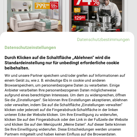
Datenschutzbestimmungen
Datenschutzeinstellungen
Durch Klicken auf die Schaltfläche „Ablehnen“ wird die
Standardeinstellung nur für unbedingt erforderliche cookie
9,8 km
9,8 km
beibehalten.
Wohnenpreishits
Angebote ab 08.08.
Wir und unsere Partner speichern und/oder greifen auf Informationen auf
Gültig bis Fr. 14.08.
Gültig bis Fr. 14.08.
einem Gerät zu, wie z. B. eindeutige IDs in cookie und anderen
Browserspeichern, um personenbezogene Daten zu verarbeiten. Einige
Anbieter verarbeiten Ihre personenbezogenen Daten möglicherweise
XXXLutz
XXXLutz
aufgrund eines berechtigten Interesses. Um dem zu widersprechen, öffnen
Sie die „Einstellungen“. Sie können Ihre Einstellungen akzeptieren, ablehnen
oder verwalten, indem Sie auf die Schaltfläche „Einstellungen verwalten“
klicken oder jederzeit auf die Fingerabdruck-Schaltfläche in der linken
unteren Ecke der Website klicken. Um Ihre Einwilligung zu widerrufen,
klicken Sie auf den Fingerabdruck oder den Link in der Fußzeile der Website
und klicken Sie auf den Menüpunkt „Meine Daten“. Auf dieser Seite können
Sie Ihre Einwilligung widerrufen. Diese Entscheidungen werden unseren
Partnern mitgeteilt und haben keinen Einfluss auf die Browserdaten.