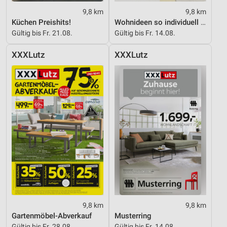
9,8 km
9,8 km
Verwendung reduzierter Daten zur Auswahl von
Küchen Preishits!
Wohnideen so individuell wie du!
Inhalten
Gültig bis Fr. 21.08.
Gültig bis Fr. 14.08.
IAB-Besonderheiten:
XXXLutz
XXXLutz
Verwendung genauer Standortdaten
Geräte anhand von aktiv angeforderten
Informationen identifizieren
Nicht-IAB-Verarbeitungszwecke:
Notwendig
Performance
Funktional
Werbung
9,8 km
9,8 km
Gartenmöbel-Abverkauf
Musterring
Gültig bis Fr. 28.08.
Gültig bis Fr. 14.08.