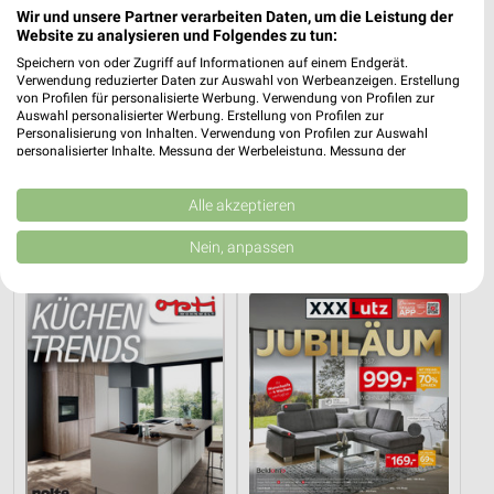
Wir und unsere Partner verarbeiten Daten, um die Leistung der
Website zu analysieren und Folgendes zu tun:
Speichern von oder Zugriff auf Informationen auf einem Endgerät.
Verwendung reduzierter Daten zur Auswahl von Werbeanzeigen. Erstellung
von Profilen für personalisierte Werbung. Verwendung von Profilen zur
Auswahl personalisierter Werbung. Erstellung von Profilen zur
Personalisierung von Inhalten. Verwendung von Profilen zur Auswahl
personalisierter Inhalte. Messung der Werbeleistung. Messung der
Performance von Inhalten. Analyse von Zielgruppen durch Statistiken oder
9,8 km
9,8 km
Kombinationen von Daten aus verschiedenen Quellen. Entwicklung und
Spezial-Prospekt der Marken
Büro Spezial
Verbesserung der Angebote. Verwendung reduzierter Daten zur Auswahl
Alle akzeptieren
Gültig bis Fr. 21.08.
Gültig bis Fr. 14.08.
von Inhalten.
Daten können außerhalb der Europäischen Union weitergegeben und in die
Nein, anpassen
USA gesendet werden.
Opti Wohnwelt
XXXLutz
Ihre Einwilligung und die cookie Richtlinie gelten ausschließlich für diese
Website/App.
Partnerliste anzeigen (1 IAB-Anbieter)
Wir nutzen Ihre Daten für folgende Zwecke:
IAB-Verarbeitungszwecke:
Speichern von oder Zugriff auf Informationen
auf einem Endgerät
Verwendung reduzierter Daten zur Auswahl von