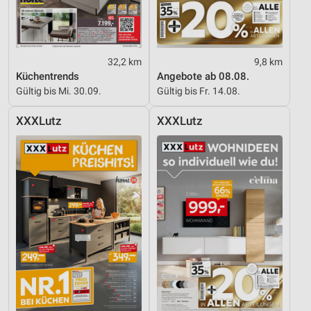
Werbeanzeigen
Erstellung von Profilen für personalisierte
Werbung
32,2 km
9,8 km
Verwendung von Profilen zur Auswahl
Küchentrends
Angebote ab 08.08.
personalisierter Werbung
Gültig bis Mi. 30.09.
Gültig bis Fr. 14.08.
Erstellung von Profilen zur Personalisierung
XXXLutz
XXXLutz
von Inhalten
Verwendung von Profilen zur Auswahl
personalisierter Inhalte
Messung der Werbeleistung
Messung der Performance von Inhalten
Analyse von Zielgruppen durch Statistiken oder
Kombinationen von Daten aus verschiedenen
Quellen
Entwicklung und Verbesserung der Angebote