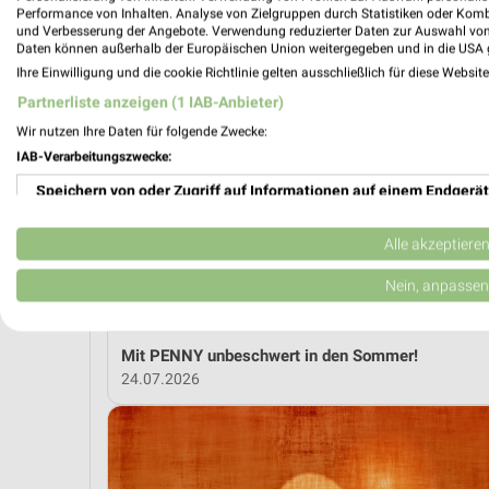
Performance von Inhalten. Analyse von Zielgruppen durch Statistiken oder Kom
und Verbesserung der Angebote. Verwendung reduzierter Daten zur Auswahl von
Daten können außerhalb der Europäischen Union weitergegeben und in die USA 
MEH
Ihre Einwilligung und die cookie Richtlinie gelten ausschließlich für diese Websit
Partnerliste anzeigen (1 IAB-Anbieter)
Wir nutzen Ihre Daten für folgende Zwecke:
weekli Magazin
IAB-Verarbeitungszwecke:
Speichern von oder Zugriff auf Informationen auf einem Endgerät
Verwendung reduzierter Daten zur Auswahl von Werbeanzeigen
Alle akzeptiere
Erstellung von Profilen für personalisierte Werbung
Nein, anpassen
Verwendung von Profilen zur Auswahl personalisierter Werbung
Mit PENNY unbeschwert in den Sommer!
Erstellung von Profilen zur Personalisierung von Inhalten
24.07.2026
Verwendung von Profilen zur Auswahl personalisierter Inhalte
Messung der Werbeleistung