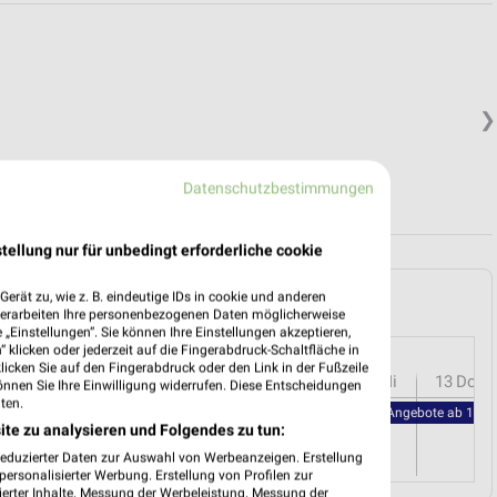
❯
Datenschutzbestimmungen
tellung nur für unbedingt erforderliche cookie
fheim (Taunus) und Umgebung
erät zu, wie z. B. eindeutige IDs in cookie und anderen
verarbeiten Ihre personenbezogenen Daten möglicherweise
„Einstellungen“. Sie können Ihre Einstellungen akzeptieren,
 klicken oder jederzeit auf die Fingerabdruck-Schaltfläche in
klicken Sie auf den Fingerabdruck oder den Link in der Fußzeile
r
08
Sa
09
So
10
Mo
11
Di
12
Mi
13
Do
önnen Sie Ihre Einwilligung widerrufen. Diese Entscheidungen
ten.
PENNY - Angebote ab 10.08
ite zu analysieren und Folgendes zu tun:
reduzierter Daten zur Auswahl von Werbeanzeigen. Erstellung
ersonalisierter Werbung. Erstellung von Profilen zur
ierter Inhalte. Messung der Werbeleistung. Messung der