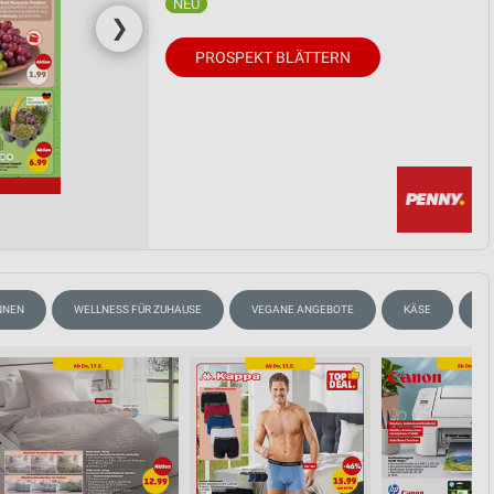
❯
PROSPEKT BLÄTTERN
NNEN
WELLNESS FÜR ZUHAUSE
VEGANE ANGEBOTE
KÄSE
FL