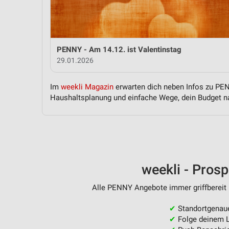
Messung der Performance von Inhalten
Analyse von Zielgruppen durch Statistiken oder Kombinationen 
Quellen
PENNY - Am 14.12. ist Valentinstag
Entwicklung und Verbesserung der Angebote
29.01.2026
Verwendung reduzierter Daten zur Auswahl von Inhalten
Im
weekli Magazin
erwarten dich neben Infos zu PENN
IAB-Besonderheiten:
Haushaltsplanung und einfache Wege, dein Budget na
Verwendung genauer Standortdaten
Geräte anhand von aktiv angeforderten Informationen identifizie
Nicht-IAB-Verarbeitungszwecke:
Notwendig
weekli - Pros
Performance
Alle PENNY Angebote immer griffbereit 
Funktional
✔
Standortgenau
✔
Folge deinem L
Werbung