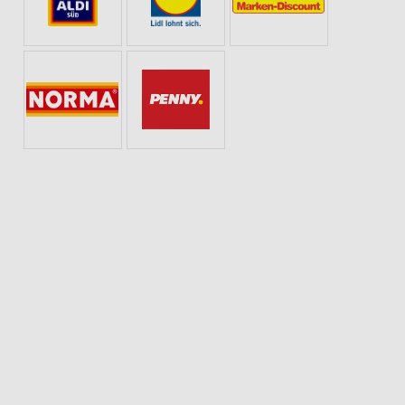
EISCH & WURST
EISCREME
SCHOKOLADE & SÜSSIGKEITEN
HANDTÜC