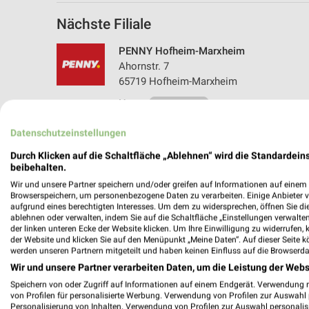
Nächste Filiale
PENNY Hofheim-Marxheim
Ahornstr. 7
65719 Hofheim-Marxheim
Heute
geschlossen
440,19 km • Angebote: 1 Prospekt
Datenschutzeinstellungen
Durch Klicken auf die Schaltfläche „Ablehnen“ wird die Standardeins
beibehalten.
Angebote-Kalender für PENNY in Ho
Wir und unsere Partner speichern und/oder greifen auf Informationen auf einem G
Browserspeichern, um personenbezogene Daten zu verarbeiten. Einige Anbieter 
aufgrund eines berechtigten Interesses. Um dem zu widersprechen, öffnen Sie die 
ablehnen oder verwalten, indem Sie auf die Schaltfläche „Einstellungen verwalten“
Aug.
der linken unteren Ecke der Website klicken. Um Ihre Einwilligung zu widerrufen, 
03
Mo
04
Di
05
Mi
06
Do
07
F
der Website und klicken Sie auf den Menüpunkt „Meine Daten“. Auf dieser Seite k
werden unseren Partnern mitgeteilt und haben keinen Einfluss auf die Browserda
Wir und unsere Partner verarbeiten Daten, um die Leistung der Webs
Speichern von oder Zugriff auf Informationen auf einem Endgerät. Verwendung 
von Profilen für personalisierte Werbung. Verwendung von Profilen zur Auswahl p
Personalisierung von Inhalten. Verwendung von Profilen zur Auswahl personalis