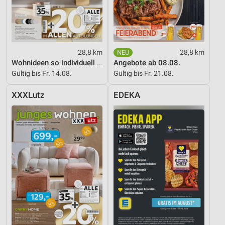
Messung der Performance von Inhalten
Analyse von Zielgruppen durch Statistiken oder
Kombinationen von Daten aus verschiedenen
Quellen
28,8 km
28,8 km
Wohnideen so individuell wie du!
Angebote ab 08.08.
Entwicklung und Verbesserung der Angebote
Gültig bis Fr. 14.08.
Gültig bis Fr. 21.08.
Verwendung reduzierter Daten zur Auswahl von
Inhalten
XXXLutz
EDEKA
IAB-Besonderheiten:
Verwendung genauer Standortdaten
Geräte anhand von aktiv angeforderten
Informationen identifizieren
Nicht-IAB-Verarbeitungszwecke:
Notwendig
Performance