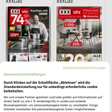
XXXLutz
XXXLutz
Datenschutzbestimmungen
Datenschutzeinstellungen
28,8 km
28,8 km
Angebote ab 08.08.
Spezial-Prospekt der Marken
Durch Klicken auf die Schaltfläche „Ablehnen“ wird die
Gültig bis Fr. 14.08.
Gültig bis Fr. 21.08.
Standardeinstellung nur für unbedingt erforderliche cookie
beibehalten.
XXXLutz
XXXLutz
Wir und unsere Partner speichern und/oder greifen auf Informationen auf
einem Gerät zu, wie z. B. eindeutige IDs in cookie und anderen
Browserspeichern, um personenbezogene Daten zu verarbeiten. Einige
Anbieter verarbeiten Ihre personenbezogenen Daten möglicherweise