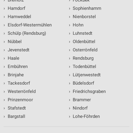
›
Breiholz
›
Fockbek
›
Hamdorf
›
Sophienhamm
›
Hamweddel
›
Nienborstel
›
Elsdorf-Westermühlen
›
Hohn
›
Schülp (Rendsburg)
›
Luhnstedt
›
Nübbel
›
Oldenbüttel
›
Jevenstedt
›
Osterrönfeld
›
Haale
›
Rendsburg
›
Embühren
›
Todenbüttel
›
Brinjahe
›
Lütjenwestedt
›
Tackesdorf
›
Büdelsdorf
›
Westerrönfeld
›
Friedrichsgraben
›
Prinzenmoor
›
Brammer
›
Stafstedt
›
Nindorf
›
Bargstall
›
Lohe-Föhrden