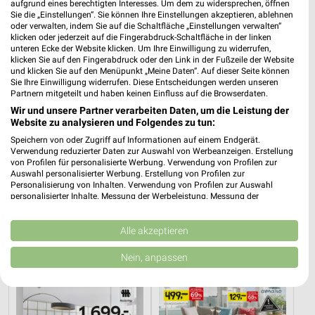
aufgrund eines berechtigten Interesses. Um dem zu widersprechen, öffnen
Sie die „Einstellungen“. Sie können Ihre Einstellungen akzeptieren, ablehnen
oder verwalten, indem Sie auf die Schaltfläche „Einstellungen verwalten“
klicken oder jederzeit auf die Fingerabdruck-Schaltfläche in der linken
unteren Ecke der Website klicken. Um Ihre Einwilligung zu widerrufen,
klicken Sie auf den Fingerabdruck oder den Link in der Fußzeile der Website
und klicken Sie auf den Menüpunkt „Meine Daten“. Auf dieser Seite können
Sie Ihre Einwilligung widerrufen. Diese Entscheidungen werden unseren
Partnern mitgeteilt und haben keinen Einfluss auf die Browserdaten.
Wir und unsere Partner verarbeiten Daten, um die Leistung der
Website zu analysieren und Folgendes zu tun:
Speichern von oder Zugriff auf Informationen auf einem Endgerät.
Verwendung reduzierter Daten zur Auswahl von Werbeanzeigen. Erstellung
von Profilen für personalisierte Werbung. Verwendung von Profilen zur
28,8 km
28,8 km
Auswahl personalisierter Werbung. Erstellung von Profilen zur
Angebote ab 08.08.
Küchen Preishits!
Personalisierung von Inhalten. Verwendung von Profilen zur Auswahl
Gültig bis Fr. 14.08.
Gültig bis Fr. 21.08.
personalisierter Inhalte. Messung der Werbeleistung. Messung der
Performance von Inhalten. Analyse von Zielgruppen durch Statistiken oder
Kombinationen von Daten aus verschiedenen Quellen. Entwicklung und
XXXLutz
XXXLutz
Verbesserung der Angebote. Verwendung reduzierter Daten zur Auswahl
Alle akzeptieren
von Inhalten.
Daten können außerhalb der Europäischen Union weitergegeben und in die
Nein, anpassen
USA gesendet werden.
Ihre Einwilligung und die cookie Richtlinie gelten ausschließlich für diese
Website/App.
Partnerliste anzeigen (1 IAB-Anbieter)