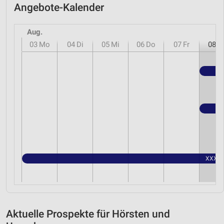
Angebote-Kalender
Aug.
03
Mo
04
Di
05
Mi
06
Do
07
Fr
08
S
XXXLut
Aktuelle Prospekte für Hörsten und