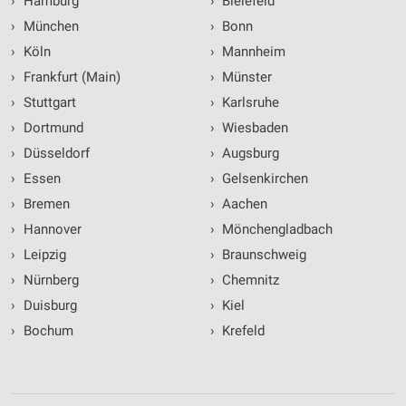
›
Hamburg
›
Bielefeld
›
München
›
Bonn
›
Köln
›
Mannheim
›
Frankfurt (Main)
›
Münster
›
Stuttgart
›
Karlsruhe
›
Dortmund
›
Wiesbaden
›
Düsseldorf
›
Augsburg
›
Essen
›
Gelsenkirchen
›
Bremen
›
Aachen
›
Hannover
›
Mönchengladbach
›
Leipzig
›
Braunschweig
›
Nürnberg
›
Chemnitz
›
Duisburg
›
Kiel
›
Bochum
›
Krefeld