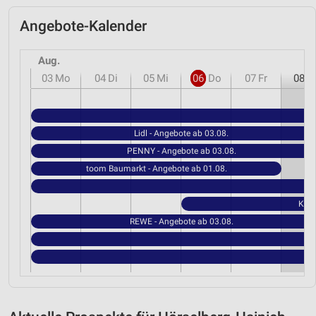
Angebote-Kalender
Aug.
03
Mo
04
Di
05
Mi
06
Do
07
Fr
08
S
Lidl - Angebote ab 03.08.
PENNY - Angebote ab 03.08.
toom Baumarkt - Angebote ab 01.08.
Kauf
REWE - Angebote ab 03.08.