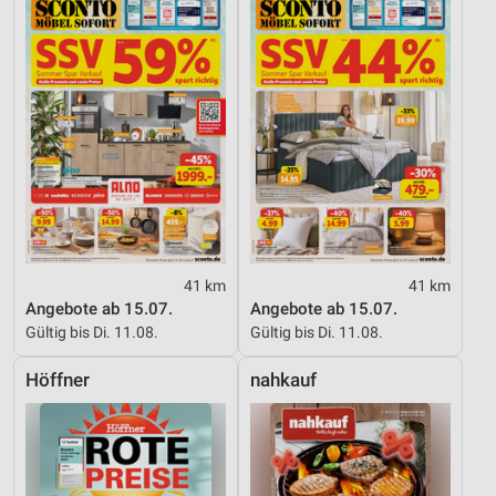
Messung der Performance von Inhalten
Analyse von Zielgruppen durch Statistiken oder
Kombinationen von Daten aus verschiedenen
Quellen
Entwicklung und Verbesserung der Angebote
Verwendung reduzierter Daten zur Auswahl von
Inhalten
IAB-Besonderheiten:
41 km
41 km
Verwendung genauer Standortdaten
Angebote ab 15.07.
Angebote ab 15.07.
Gültig bis Di. 11.08.
Gültig bis Di. 11.08.
Geräte anhand von aktiv angeforderten
Informationen identifizieren
Höffner
nahkauf
Nicht-IAB-Verarbeitungszwecke:
Notwendig
Performance