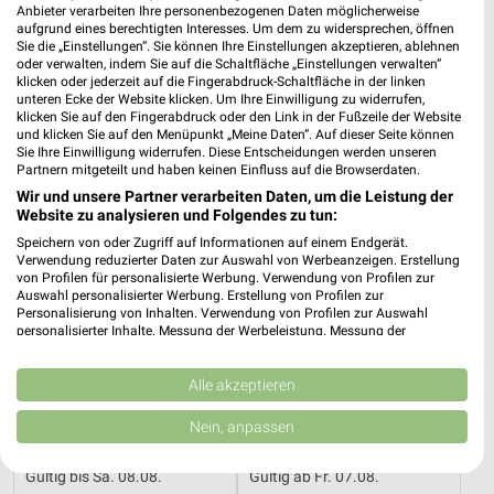
5,5 km
20,6 km
Anbieter verarbeiten Ihre personenbezogenen Daten möglicherweise
aufgrund eines berechtigten Interesses. Um dem zu widersprechen, öffnen
Traumhaft schlafen!
Angebote ab 05.08.
Sie die „Einstellungen“. Sie können Ihre Einstellungen akzeptieren, ablehnen
Gültig bis Mi. 30.09.
Gültig bis Di. 11.08.
oder verwalten, indem Sie auf die Schaltfläche „Einstellungen verwalten“
klicken oder jederzeit auf die Fingerabdruck-Schaltfläche in der linken
unteren Ecke der Website klicken. Um Ihre Einwilligung zu widerrufen,
Möbel Boss
NORMA
klicken Sie auf den Fingerabdruck oder den Link in der Fußzeile der Website
und klicken Sie auf den Menüpunkt „Meine Daten“. Auf dieser Seite können
Sie Ihre Einwilligung widerrufen. Diese Entscheidungen werden unseren
Partnern mitgeteilt und haben keinen Einfluss auf die Browserdaten.
Wir und unsere Partner verarbeiten Daten, um die Leistung der
Website zu analysieren und Folgendes zu tun:
Speichern von oder Zugriff auf Informationen auf einem Endgerät.
Verwendung reduzierter Daten zur Auswahl von Werbeanzeigen. Erstellung
von Profilen für personalisierte Werbung. Verwendung von Profilen zur
Auswahl personalisierter Werbung. Erstellung von Profilen zur
Personalisierung von Inhalten. Verwendung von Profilen zur Auswahl
personalisierter Inhalte. Messung der Werbeleistung. Messung der
Performance von Inhalten. Analyse von Zielgruppen durch Statistiken oder
Kombinationen von Daten aus verschiedenen Quellen. Entwicklung und
Verbesserung der Angebote. Verwendung reduzierter Daten zur Auswahl
Alle akzeptieren
von Inhalten.
Daten können außerhalb der Europäischen Union weitergegeben und in die
Nein, anpassen
26,9 km
5,9 km
USA gesendet werden.
Angebote ab 03.08.
Wochenend Spezial
Ihre Einwilligung und die cookie Richtlinie gelten ausschließlich für diese
Gültig bis Sa. 08.08.
Gültig ab Fr. 07.08.
Website/App.