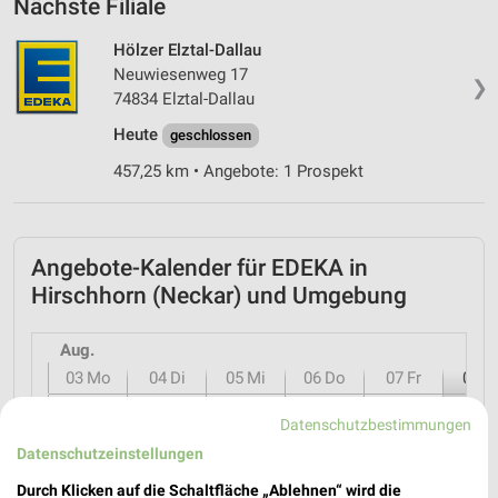
Nächste Filiale
Hölzer Elztal-Dallau
Neuwiesenweg 17
❯
74834 Elztal-Dallau
Heute
geschlossen
457,25 km • Angebote: 1 Prospekt
Angebote-Kalender für EDEKA in
Hirschhorn (Neckar) und Umgebung
Aug.
03
Mo
04
Di
05
Mi
06
Do
07
Fr
08
S
Datenschutzbestimmungen
Datenschutzeinstellungen
Durch Klicken auf die Schaltfläche „Ablehnen“ wird die