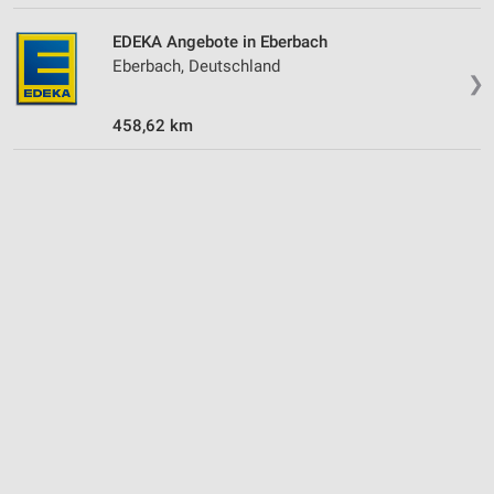
Verwendung von Profilen zur Auswahl
EDEKA Angebote in Eberbach
personalisierter Inhalte
Eberbach, Deutschland
❯
Messung der Werbeleistung
458,62 km
Messung der Performance von Inhalten
Analyse von Zielgruppen durch Statistiken oder
Kombinationen von Daten aus verschiedenen
Quellen
Entwicklung und Verbesserung der Angebote
Verwendung reduzierter Daten zur Auswahl von
Inhalten
IAB-Besonderheiten:
Verwendung genauer Standortdaten
Geräte anhand von aktiv angeforderten
Informationen identifizieren