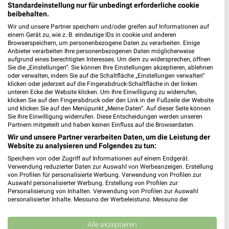
Standardeinstellung nur für unbedingt erforderliche cookie
beibehalten.
MEHR PROSPEKTE
Wir und unsere Partner speichern und/oder greifen auf Informationen auf
einem Gerät zu, wie z. B. eindeutige IDs in cookie und anderen
Browserspeichern, um personenbezogene Daten zu verarbeiten. Einige
Anbieter verarbeiten Ihre personenbezogenen Daten möglicherweise
aufgrund eines berechtigten Interesses. Um dem zu widersprechen, öffnen
Sie die „Einstellungen“. Sie können Ihre Einstellungen akzeptieren, ablehnen
oder verwalten, indem Sie auf die Schaltfläche „Einstellungen verwalten“
klicken oder jederzeit auf die Fingerabdruck-Schaltfläche in der linken
weekli - Prospekte & Angebote App
unteren Ecke der Website klicken. Um Ihre Einwilligung zu widerrufen,
klicken Sie auf den Fingerabdruck oder den Link in der Fußzeile der Website
und klicken Sie auf den Menüpunkt „Meine Daten“. Auf dieser Seite können
Alle EDEKA Angebote immer griffbereit – mit der kostenlosen
Sie Ihre Einwilligung widerrufen. Diese Entscheidungen werden unseren
weekli App für iOS & Android.
Partnern mitgeteilt und haben keinen Einfluss auf die Browserdaten.
Wir und unsere Partner verarbeiten Daten, um die Leistung der
✔
Standortgenaue Angebote
Website zu analysieren und Folgendes zu tun:
✔
Folge deinem Lieblingshändler
Speichern von oder Zugriff auf Informationen auf einem Endgerät.
✔
Push-Benachrichtigungen bei neuen Prospekten
Verwendung reduzierter Daten zur Auswahl von Werbeanzeigen. Erstellung
von Profilen für personalisierte Werbung. Verwendung von Profilen zur
✔
Einkaufsliste - Einkauf stressfrei planen
Auswahl personalisierter Werbung. Erstellung von Profilen zur
Personalisierung von Inhalten. Verwendung von Profilen zur Auswahl
personalisierter Inhalte. Messung der Werbeleistung. Messung der
JETZT LADEN UND SPAREN!
Performance von Inhalten. Analyse von Zielgruppen durch Statistiken oder
Kombinationen von Daten aus verschiedenen Quellen. Entwicklung und
Verbesserung der Angebote. Verwendung reduzierter Daten zur Auswahl
Alle akzeptieren