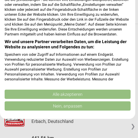
oder verwalten, indem Sie auf die Schaltfläche „Einstellungen verwalten“
klicken oder jederzeit auf die Fingerabdruck-Schaltfläche in der linken
unteren Ecke der Website klicken. Um Ihre Einwilligung zu widerrufen,
klicken Sie auf den Fingerabdruck oder den Link in der Fußzeile der Website
und klicken Sie auf den Menüpunkt „Meine Daten“. Auf dieser Seite können
Sie Ihre Einwilligung widerrufen. Diese Entscheidungen werden unseren
Partnern mitgeteilt und haben keinen Einfluss auf die Browserdaten.
Weitere Fressnapf Geschäfte mit Angeboten
Wir und unsere Partner verarbeiten Daten, um die Leistung der
in und um Eberbach
Website zu analysieren und Folgendes zu tun:
Speichern von oder Zugriff auf Informationen auf einem Endgerät.
5 Geschäfte und Orte
Verwendung reduzierter Daten zur Auswahl von Werbeanzeigen. Erstellung
von Profilen für personalisierte Werbung. Verwendung von Profilen zur
Auswahl personalisierter Werbung. Erstellung von Profilen zur
Fressnapf Angebote in Mosbach
Personalisierung von Inhalten. Verwendung von Profilen zur Auswahl
Mosbach, Deutschland
personalisierter Inhalte. Messung der Werbeleistung. Messung der
❯
Performance von Inhalten. Analyse von Zielgruppen durch Statistiken oder
Kombinationen von Daten aus verschiedenen Quellen. Entwicklung und
Verbesserung der Angebote. Verwendung reduzierter Daten zur Auswahl
Alle akzeptieren
464,03 km
von Inhalten.
Daten können außerhalb der Europäischen Union weitergegeben und in die
Nein, anpassen
USA gesendet werden.
Fressnapf Angebote in Erbach
Ihre Einwilligung und die cookie Richtlinie gelten ausschließlich für diese
Website/App.
Erbach, Deutschland
❯
Partnerliste anzeigen (1 IAB-Anbieter)
Wir nutzen Ihre Daten für folgende Zwecke:
441,56 km