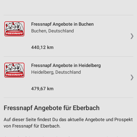
Analyse von Zielgruppen durch Statistiken oder
Kombinationen von Daten aus verschiedenen
Quellen
Fressnapf Angebote in Buchen
Buchen, Deutschland
Entwicklung und Verbesserung der Angebote
❯
Verwendung reduzierter Daten zur Auswahl von
440,12 km
Inhalten
IAB-Besonderheiten:
Fressnapf Angebote in Heidelberg
Verwendung genauer Standortdaten
Heidelberg, Deutschland
❯
Geräte anhand von aktiv angeforderten
Informationen identifizieren
479,67 km
Nicht-IAB-Verarbeitungszwecke:
Fressnapf Angebote für Eberbach
Notwendig
Auf dieser Seite findest Du das aktuelle Angebote und Prospekt
Performance
von Fressnapf für Eberbach.
Funktional