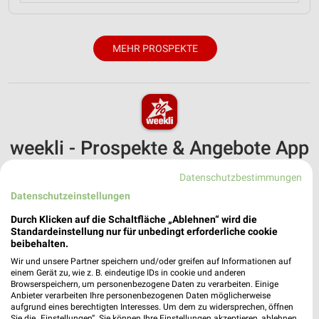
MEHR PROSPEKTE
weekli - Prospekte & Angebote App
Alle Fressnapf Angebote immer griffbereit – mit der
Datenschutzbestimmungen
kostenlosen weekli App für iOS & Android.
Datenschutzeinstellungen
✔
Standortgenaue Angebote
Durch Klicken auf die Schaltfläche „Ablehnen“ wird die
Standardeinstellung nur für unbedingt erforderliche cookie
✔
Folge deinem Lieblingshändler
beibehalten.
✔
Push-Benachrichtigungen bei neuen Prospekten
✔
Einkaufsliste - Einkauf stressfrei planen
Wir und unsere Partner speichern und/oder greifen auf Informationen auf
einem Gerät zu, wie z. B. eindeutige IDs in cookie und anderen
Browserspeichern, um personenbezogene Daten zu verarbeiten. Einige
Anbieter verarbeiten Ihre personenbezogenen Daten möglicherweise
JETZT LADEN UND SPAREN!
aufgrund eines berechtigten Interesses. Um dem zu widersprechen, öffnen
Sie die „Einstellungen“. Sie können Ihre Einstellungen akzeptieren, ablehnen