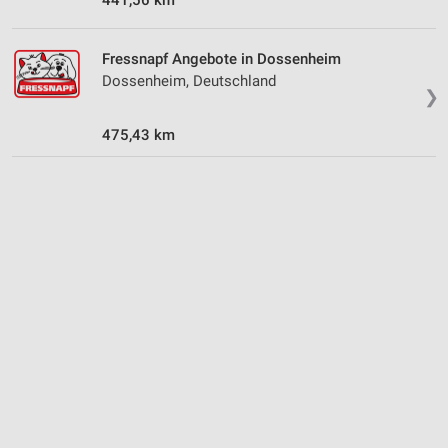
IAB-Verarbeitungszwecke:
Speichern von oder Zugriff auf Informationen
Fressnapf Angebote in Dossenheim
auf einem Endgerät
Dossenheim, Deutschland
❯
Verwendung reduzierter Daten zur Auswahl von
Werbeanzeigen
475,43 km
Erstellung von Profilen für personalisierte
Werbung
Verwendung von Profilen zur Auswahl
personalisierter Werbung
Erstellung von Profilen zur Personalisierung
von Inhalten
Verwendung von Profilen zur Auswahl
personalisierter Inhalte
Messung der Werbeleistung
Messung der Performance von Inhalten