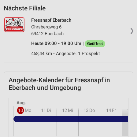
Nächste Filiale
Fressnapf Eberbach
Ohrsbergweg 6
❯
69412 Eberbach
Heute 09:00 - 19:00 Uhr |
Geöffnet
458,44 km • Angebote: 1 Prospekt
Angebote-Kalender für Fressnapf in
Eberbach und Umgebung
Aug.
10
Mo
11
Di
12
Mi
13
Do
14
Fr
15
S