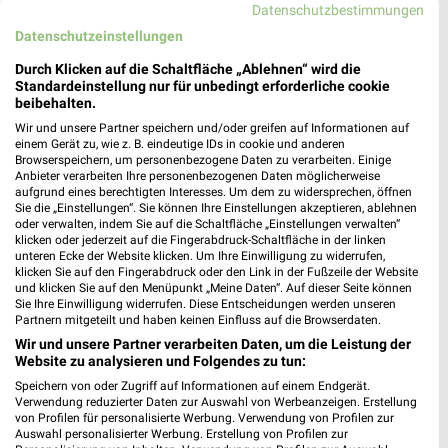
❯
Datenschutzbestimmungen
97294 Unterpleichfeld
Datenschutzeinstellungen
376,99 km
Durch Klicken auf die Schaltfläche „Ablehnen“ wird die
Standardeinstellung nur für unbedingt erforderliche cookie
beibehalten.
HKL Center Würzburg
Wir und unsere Partner speichern und/oder greifen auf Informationen auf
Friedrich-Bergius-Ring 48
einem Gerät zu, wie z. B. eindeutige IDs in cookie und anderen
97076 Würzburg
Browserspeichern, um personenbezogene Daten zu verarbeiten. Einige
❯
Anbieter verarbeiten Ihre personenbezogenen Daten möglicherweise
Heute
geschlossen
aufgrund eines berechtigten Interesses. Um dem zu widersprechen, öffnen
Sie die „Einstellungen“. Sie können Ihre Einstellungen akzeptieren, ablehnen
384,56 km • Angebote: 1 Prospekt
oder verwalten, indem Sie auf die Schaltfläche „Einstellungen verwalten“
klicken oder jederzeit auf die Fingerabdruck-Schaltfläche in der linken
unteren Ecke der Website klicken. Um Ihre Einwilligung zu widerrufen,
klicken Sie auf den Fingerabdruck oder den Link in der Fußzeile der Website
OBI Würzburg-Lengfeld
und klicken Sie auf den Menüpunkt „Meine Daten“. Auf dieser Seite können
Louis-Pasteur-Straße 16
Sie Ihre Einwilligung widerrufen. Diese Entscheidungen werden unseren
Partnern mitgeteilt und haben keinen Einfluss auf die Browserdaten.
97076 Würzburg
❯
Wir und unsere Partner verarbeiten Daten, um die Leistung der
Heute 09:00 - 19:00 Uhr |
Geöffnet
Website zu analysieren und Folgendes zu tun:
384,97 km • Angebote: 1 Prospekt
Speichern von oder Zugriff auf Informationen auf einem Endgerät.
Verwendung reduzierter Daten zur Auswahl von Werbeanzeigen. Erstellung
von Profilen für personalisierte Werbung. Verwendung von Profilen zur
Auswahl personalisierter Werbung. Erstellung von Profilen zur
BayWa AG Fuels Vertrieb Würzburg