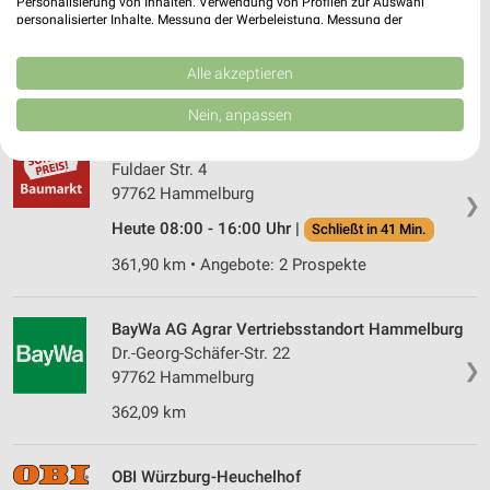
Personalisierung von Inhalten. Verwendung von Profilen zur Auswahl
personalisierter Inhalte. Messung der Werbeleistung. Messung der
Nürnberger Str. 133
❯
Performance von Inhalten. Analyse von Zielgruppen durch Statistiken oder
97076 Würzburg
Kombinationen von Daten aus verschiedenen Quellen. Entwicklung und
Verbesserung der Angebote. Verwendung reduzierter Daten zur Auswahl
Alle akzeptieren
384,98 km
von Inhalten.
Daten können außerhalb der Europäischen Union weitergegeben und in die
Nein, anpassen
USA gesendet werden.
Sonderpreis Baumarkt Hammelburg
Ihre Einwilligung und die cookie Richtlinie gelten ausschließlich für diese
Website/App.
Fuldaer Str. 4
97762 Hammelburg
Partnerliste anzeigen (1 IAB-Anbieter)
❯
Wir nutzen Ihre Daten für folgende Zwecke:
Heute 08:00 - 16:00 Uhr |
Schließt in 41 Min.
IAB-Verarbeitungszwecke:
361,90 km • Angebote: 2 Prospekte
Speichern von oder Zugriff auf Informationen
auf einem Endgerät
BayWa AG Agrar Vertriebsstandort Hammelburg
Verwendung reduzierter Daten zur Auswahl von
Dr.-Georg-Schäfer-Str. 22
Werbeanzeigen
❯
97762 Hammelburg
Erstellung von Profilen für personalisierte
362,09 km
Werbung
Verwendung von Profilen zur Auswahl
OBI Würzburg-Heuchelhof