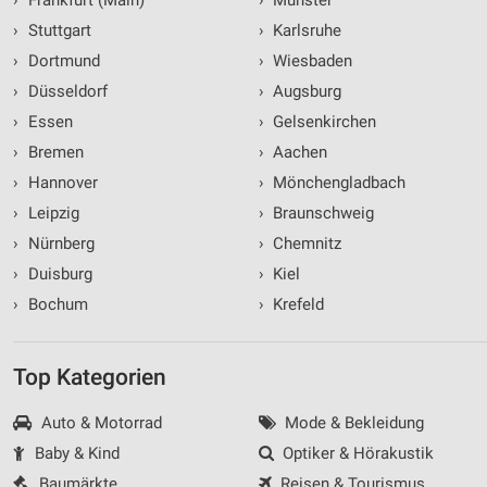
›
Stuttgart
›
Karlsruhe
›
Dortmund
›
Wiesbaden
›
Düsseldorf
›
Augsburg
›
Essen
›
Gelsenkirchen
›
Bremen
›
Aachen
›
Hannover
›
Mönchengladbach
›
Leipzig
›
Braunschweig
›
Nürnberg
›
Chemnitz
›
Duisburg
›
Kiel
›
Bochum
›
Krefeld
Top Kategorien
Auto & Motorrad
Mode & Bekleidung
Baby & Kind
Optiker & Hörakustik
Baumärkte
Reisen & Tourismus