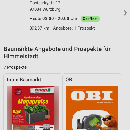
personalisierter Werbung
Ossietzkystr. 12
97084 Würzburg
❯
Erstellung von Profilen zur Personalisierung
von Inhalten
Heute 08:00 - 20:00 Uhr |
Geöffnet
392,37 km • Angebote: 1 Prospekt
Verwendung von Profilen zur Auswahl
personalisierter Inhalte
Messung der Werbeleistung
Baumärkte Angebote und Prospekte für
Himmelstadt
Messung der Performance von Inhalten
7 Prospekte
Analyse von Zielgruppen durch Statistiken oder
Kombinationen von Daten aus verschiedenen
toom Baumarkt
OBI
Quellen
Entwicklung und Verbesserung der Angebote
Verwendung reduzierter Daten zur Auswahl von
Inhalten
IAB-Besonderheiten:
Verwendung genauer Standortdaten