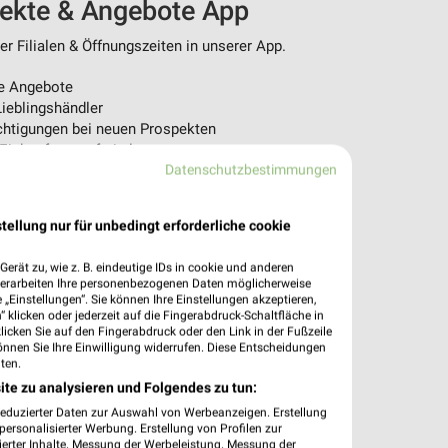
pekte & Angebote App
r Filialen & Öffnungszeiten in unserer App.
e Angebote
ieblingshändler
htigungen bei neuen Prospekten
 Einkauf stressfrei planen
Datenschutzbestimmungen
 App jetzt laden oder QR-Code scannen.
tellung nur für unbedingt erforderliche cookie
erät zu, wie z. B. eindeutige IDs in cookie und anderen
verarbeiten Ihre personenbezogenen Daten möglicherweise
„Einstellungen“. Sie können Ihre Einstellungen akzeptieren,
 klicken oder jederzeit auf die Fingerabdruck-Schaltfläche in
klicken Sie auf den Fingerabdruck oder den Link in der Fußzeile
önnen Sie Ihre Einwilligung widerrufen. Diese Entscheidungen
ten.
ite zu analysieren und Folgendes zu tun:
reduzierter Daten zur Auswahl von Werbeanzeigen. Erstellung
ersonalisierter Werbung. Erstellung von Profilen zur
ierter Inhalte. Messung der Werbeleistung. Messung der