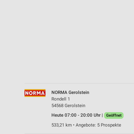
Messung der Performance von Inhalten
Analyse von Zielgruppen durch Statistiken oder Kombinationen 
Quellen
Entwicklung und Verbesserung der Angebote
Verwendung reduzierter Daten zur Auswahl von Inhalten
IAB-Besonderheiten:
Verwendung genauer Standortdaten
Geräte anhand von aktiv angeforderten Informationen identifizie
Nicht-IAB-Verarbeitungszwecke:
NORMA Gerolstein
Notwendig
Rondell 1
54568 Gerolstein
Performance
Heute 07:00 - 20:00 Uhr |
Geöffnet
Funktional
533,21 km • Angebote: 5 Prospekte
Werbung