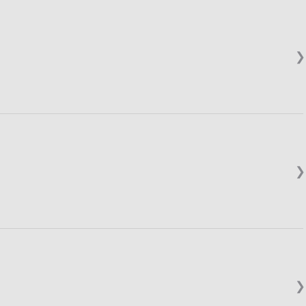
❯
❯
❯