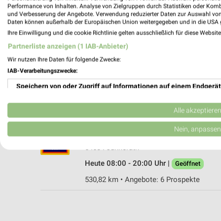
Performance von Inhalten. Analyse von Zielgruppen durch Statistiken oder Kom
und Verbesserung der Angebote. Verwendung reduzierter Daten zur Auswahl von
Daten können außerhalb der Europäischen Union weitergegeben und in die USA 
Ihre Einwilligung und die cookie Richtlinie gelten ausschließlich für diese Websit
Lidl Hillesheim
Partnerliste anzeigen (1 IAB-Anbieter)
Kölner Straße 44
Wir nutzen Ihre Daten für folgende Zwecke:
54576 Hillesheim
IAB-Verarbeitungszwecke:
Heute 07:00 - 21:00 Uhr |
Geöffnet
Speichern von oder Zugriff auf Informationen auf einem Endgerät
527,93 km • Angebote: 2 Prospekte
Verwendung reduzierter Daten zur Auswahl von Werbeanzeigen
Alle akzeptiere
ALDI SÜD Jünkerath
Erstellung von Profilen für personalisierte Werbung
Nein, anpassen
Auf dem Wehrt 13
Verwendung von Profilen zur Auswahl personalisierter Werbung
54584 Jünkerath
Heute 08:00 - 20:00 Uhr |
Geöffnet
Erstellung von Profilen zur Personalisierung von Inhalten
530,82 km • Angebote: 6 Prospekte
Verwendung von Profilen zur Auswahl personalisierter Inhalte
Messung der Werbeleistung