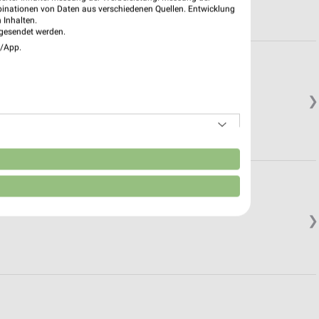
binationen von Daten aus verschiedenen Quellen. Entwicklung
 Inhalten.
gesendet werden.
e/App.
❯
n
❯