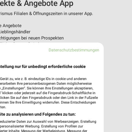
pekte & Angebote App
ismus Filialen & Öffnungszeiten in unserer App.
e Angebote
ieblingshändler
htigungen bei neuen Prospekten
 Einkauf stressfrei planen
Datenschutzbestimmungen
 App jetzt laden oder QR-Code scannen.
tellung nur für unbedingt erforderliche cookie
erät zu, wie z. B. eindeutige IDs in cookie und anderen
verarbeiten Ihre personenbezogenen Daten möglicherweise
„Einstellungen“. Sie können Ihre Einstellungen akzeptieren,
 klicken oder jederzeit auf die Fingerabdruck-Schaltfläche in
klicken Sie auf den Fingerabdruck oder den Link in der Fußzeile
önnen Sie Ihre Einwilligung widerrufen. Diese Entscheidungen
ten.
ite zu analysieren und Folgendes zu tun:
reduzierter Daten zur Auswahl von Werbeanzeigen. Erstellung
ersonalisierter Werbung. Erstellung von Profilen zur
ierter Inhalte. Messung der Werbeleistung. Messung der