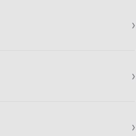
❯
❯
❯