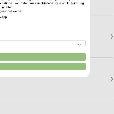
binationen von Daten aus verschiedenen Quellen. Entwicklung
 Inhalten.
gesendet werden.
e/App.
❯
n
❯