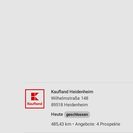
Messung der Performance von Inhalten
Analyse von Zielgruppen durch Statistiken oder Kombinationen 
Quellen
Entwicklung und Verbesserung der Angebote
Verwendung reduzierter Daten zur Auswahl von Inhalten
IAB-Besonderheiten:
Verwendung genauer Standortdaten
Geräte anhand von aktiv angeforderten Informationen identifizie
Nicht-IAB-Verarbeitungszwecke:
Kaufland Heidenheim
Notwendig
Wilhelmstraße 148
89518 Heidenheim
Performance
Heute
geschlossen
Funktional
485,43 km • Angebote: 4 Prospekte
Werbung