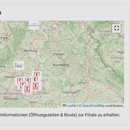
n
⛶
Leaflet
|
©
OpenStreetMap
contributors
 Informationen (Öffnungszeiten & Route) zur Filiale zu erhalten.