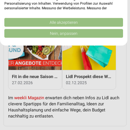
Personalisierung von Inhalten. Verwendung von Profilen zur Auswahl
personalisierter Inhalte. Messung der Werbeleistung. Messung der
Ostern mit Lidl genießen
Von Anfang an clever sparen mit Lidl
Performance von Inhalten. Analyse von Zielgruppen durch Statistiken oder
Kombinationen von Daten aus verschiedenen Quellen. Entwicklung und
19.03.2026
14.01.2026
Verbesserung der Angebote. Verwendung reduzierter Daten zur Auswahl
Alle akzeptieren
von Inhalten.
Daten können außerhalb der Europäischen Union weitergegeben und in die
Nein, anpassen
USA gesendet werden.
Ihre Einwilligung und die cookie Richtlinie gelten ausschließlich für diese
Website/App.
Partnerliste anzeigen (1 IAB-Anbieter)
Wir nutzen Ihre Daten für folgende Zwecke:
IAB-Verarbeitungszwecke:
Fit in die neue Saison - mit Lidl!
Lidl Prospekt diese Woche
Speichern von oder Zugriff auf Informationen
27.02.2026
02.12.2025
auf einem Endgerät
Verwendung reduzierter Daten zur Auswahl von
Im
weekli Magazin
erwarten dich neben Infos zu Lidl auch
Werbeanzeigen
clevere Spartipps für den Familienalltag, Ideen zur
Haushaltsplanung und einfache Wege, dein Budget
Erstellung von Profilen für personalisierte
nachhaltig zu entlasten.
Werbung
Verwendung von Profilen zur Auswahl