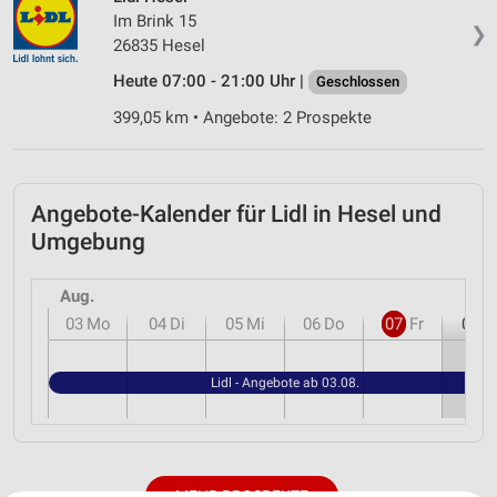
Im Brink 15
❯
26835 Hesel
Heute 07:00 - 21:00 Uhr |
Geschlossen
399,05 km • Angebote: 2 Prospekte
Angebote-Kalender für Lidl in Hesel und
Umgebung
Aug.
03
Mo
04
Di
05
Mi
06
Do
07
Fr
08
S
Lidl - Angebote ab 03.08.
MEHR PROSPEKTE