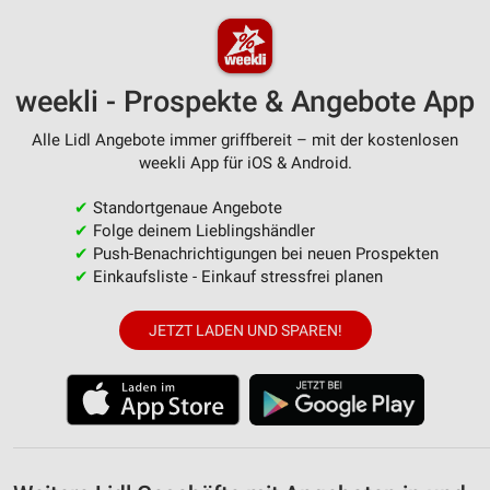
personalisierter Werbung
Erstellung von Profilen zur Personalisierung
von Inhalten
weekli - Prospekte & Angebote App
Verwendung von Profilen zur Auswahl
Alle Lidl Angebote immer griffbereit – mit der kostenlosen
personalisierter Inhalte
weekli App für iOS & Android.
Messung der Werbeleistung
✔
Standortgenaue Angebote
Messung der Performance von Inhalten
✔
Folge deinem Lieblingshändler
✔
Push-Benachrichtigungen bei neuen Prospekten
Analyse von Zielgruppen durch Statistiken oder
✔
Einkaufsliste - Einkauf stressfrei planen
Kombinationen von Daten aus verschiedenen
Quellen
JETZT LADEN UND SPAREN!
Entwicklung und Verbesserung der Angebote
Verwendung reduzierter Daten zur Auswahl von
Inhalten
IAB-Besonderheiten:
Verwendung genauer Standortdaten