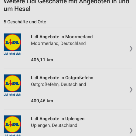
Weitere Lidl Geschäfte mit Angeboten in und
um Hesel
Geräte anhand von aktiv angeforderten
Informationen identifizieren
5 Geschäfte und Orte
Nicht-IAB-Verarbeitungszwecke:
Lidl Angebote in Moormerland
Notwendig
Moormerland, Deutschland
❯
Performance
406,11 km
Funktional
Werbung
Lidl Angebote in Ostgroßefehn
Ostgroßefehn, Deutschland
❯
400,46 km
Lidl Angebote in Uplengen
Uplengen, Deutschland
❯