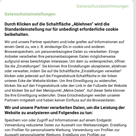
Datenschutzbestimmungen
Datenschutzeinstellungen
weekli Magazin
Durch Klicken auf die Schaltfläche „Ablehnen“ wird die
Standardeinstellung nur für unbedingt erforderliche cookie
beibehalten.
Wir und unsere Partner speichern und/oder greifen auf Informationen auf
einem Gerät zu, wie z. B. eindeutige IDs in cookie und anderen
Browserspeichern, um personenbezogene Daten zu verarbeiten. Einige
Anbieter verarbeiten Ihre personenbezogenen Daten möglicherweise
aufgrund eines berechtigten Interesses. Um dem zu widersprechen, öffnen
Sie die „Einstellungen“. Sie können Ihre Einstellungen akzeptieren, ablehnen
oder verwalten, indem Sie auf die Schaltfläche „Einstellungen verwalten“
klicken oder jederzeit auf die Fingerabdruck-Schaltfläche in der linken
unteren Ecke der Website klicken. Um Ihre Einwilligung zu widerrufen,
Erlebe mit Lidl und Andre Agassi die neuesten Silvercrest Küchengeräte
Mit Lidl Plus 3 für 2 - im laut DtGv besten Backshop
klicken Sie auf den Fingerabdruck oder den Link in der Fußzeile der Website
17.04.2026
10.04.2026
und klicken Sie auf den Menüpunkt „Meine Daten“. Auf dieser Seite können
Sie Ihre Einwilligung widerrufen. Diese Entscheidungen werden unseren
Partnern mitgeteilt und haben keinen Einfluss auf die Browserdaten.
Wir und unsere Partner verarbeiten Daten, um die Leistung der
Website zu analysieren und Folgendes zu tun:
Speichern von oder Zugriff auf Informationen auf einem Endgerät.
Verwendung reduzierter Daten zur Auswahl von Werbeanzeigen. Erstellung
von Profilen für personalisierte Werbung. Verwendung von Profilen zur
Auswahl personalisierter Werbung. Erstellung von Profilen zur