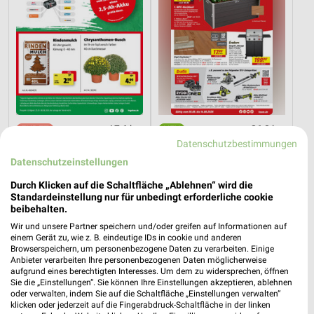
17,6 km
26,8 km
Angebote ab 25.07.
Angebote ab 08.08.
Datenschutzbestimmungen
Noch heute gültig
Gültig bis Fr. 14.08.
Datenschutzeinstellungen
Durch Klicken auf die Schaltfläche „Ablehnen“ wird die
PENNY
XXXLutz
Standardeinstellung nur für unbedingt erforderliche cookie
beibehalten.
Wir und unsere Partner speichern und/oder greifen auf Informationen auf
einem Gerät zu, wie z. B. eindeutige IDs in cookie und anderen
Browserspeichern, um personenbezogene Daten zu verarbeiten. Einige
Anbieter verarbeiten Ihre personenbezogenen Daten möglicherweise
aufgrund eines berechtigten Interesses. Um dem zu widersprechen, öffnen
Sie die „Einstellungen“. Sie können Ihre Einstellungen akzeptieren, ablehnen
oder verwalten, indem Sie auf die Schaltfläche „Einstellungen verwalten“
klicken oder jederzeit auf die Fingerabdruck-Schaltfläche in der linken