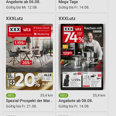
Kombinationen von Daten aus verschiedenen
Angebote ab 06.08.
Mega Tage
Quellen
Gültig bis Mi. 12.08.
Gültig bis Fr. 14.08.
Entwicklung und Verbesserung der Angebote
XXXLutz
XXXLutz
Verwendung reduzierter Daten zur Auswahl von
Inhalten
IAB-Besonderheiten:
Verwendung genauer Standortdaten
Geräte anhand von aktiv angeforderten
Informationen identifizieren
Nicht-IAB-Verarbeitungszwecke:
Notwendig
Performance
35,4 km
35,4 km
Spezial-Prospekt der Marken
Angebote ab 08.08.
Funktional
Gültig bis Fr. 21.08.
Gültig bis Fr. 14.08.
Werbung