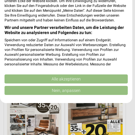
unteren Ecke der Website klicken. Um Ihre Einwilligung zu widerrufen,
klicken Sie auf den Fingerabdruck oder den Link in der Fußzeile der Website
und klicken Sie auf den Menüpunkt „Meine Daten“. Auf dieser Seite können
Sie Ihre Einwilligung widerrufen. Diese Entscheidungen werden unseren
Partnern mitgeteilt und haben keinen Einfluss auf die Browserdaten.
Wir und unsere Partner verarbeiten Daten, um die Leistung der
Website zu analysieren und Folgendes zu tun:
0,2 km
54,9 km
Speichern von oder Zugriff auf Informationen auf einem Endgerät.
Angebote ab 03.08.
Hesse
Verwendung reduzierter Daten zur Auswahl von Werbeanzeigen. Erstellung
Noch heute gültig
Noch heute gültig
von Profilen für personalisierte Werbung. Verwendung von Profilen zur
Auswahl personalisierter Werbung. Erstellung von Profilen zur
Personalisierung von Inhalten. Verwendung von Profilen zur Auswahl
XXXLutz
XXXLutz
personalisierter Inhalte. Messung der Werbeleistung. Messung der
Performance von Inhalten. Analyse von Zielgruppen durch Statistiken oder
Kombinationen von Daten aus verschiedenen Quellen. Entwicklung und
Verbesserung der Angebote. Verwendung reduzierter Daten zur Auswahl
Alle akzeptieren
von Inhalten.
Daten können außerhalb der Europäischen Union weitergegeben und in die
Nein, anpassen
USA gesendet werden.
Ihre Einwilligung und die cookie Richtlinie gelten ausschließlich für diese
Website/App.
Partnerliste anzeigen (1 IAB-Anbieter)
Wir nutzen Ihre Daten für folgende Zwecke:
IAB-Verarbeitungszwecke: