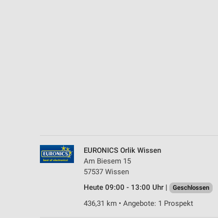
Messung der Performance von Inhalten
Analyse von Zielgruppen durch Statistiken oder Kombinationen 
Quellen
Entwicklung und Verbesserung der Angebote
Verwendung reduzierter Daten zur Auswahl von Inhalten
IAB-Besonderheiten:
Verwendung genauer Standortdaten
Geräte anhand von aktiv angeforderten Informationen identifizie
Nicht-IAB-Verarbeitungszwecke:
EURONICS Orlik Wissen
Notwendig
Am Biesem 15
57537 Wissen
Performance
Heute 09:00 - 13:00 Uhr |
Geschlossen
Funktional
436,31 km • Angebote: 1 Prospekt
Werbung