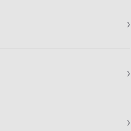
❯
❯
❯