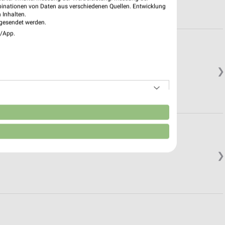
binationen von Daten aus verschiedenen Quellen. Entwicklung
 Inhalten.
gesendet werden.
e/App.
❯
n
❯