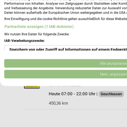
Performance von Inhalten. Analyse von Zielgruppen durch Statistiken oder Kom
und Verbesserung der Angebote. Verwendung reduzierter Daten zur Auswahl von
Daten können außerhalb der Europäischen Union weitergegeben und in die USA 
Ihre Einwilligung und die cookie Richtlinie gelten ausschließlich für diese Websit
REWE Montabaur
Partnerliste anzeigen (1 IAB-Anbieter)
Hospitalstr. 1
Wir nutzen Ihre Daten für folgende Zwecke:
56410 Montabaur
IAB-Verarbeitungszwecke:
Heute 07:00 - 20:00 Uhr |
Geschlossen
Speichern von oder Zugriff auf Informationen auf einem Endgerät
450,16 km • Angebote: 2 Prospekte
Verwendung reduzierter Daten zur Auswahl von Werbeanzeigen
Alle akzeptiere
EDEKA Fuhrmann Montabaur
Erstellung von Profilen für personalisierte Werbung
Nein, anpassen
Stauffenbergallee 1
Verwendung von Profilen zur Auswahl personalisierter Werbung
56410 Montabaur
Heute 07:00 - 22:00 Uhr |
Geschlossen
Erstellung von Profilen zur Personalisierung von Inhalten
450,36 km
Verwendung von Profilen zur Auswahl personalisierter Inhalte
Messung der Werbeleistung