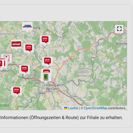
h
⛶
Leaflet
|
©
OpenStreetMap
contributors
 Informationen (Öffnungszeiten & Route) zur Filiale zu erhalten.