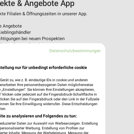
pekte & Angebote App
e Filialen & Öffnungszeiten in unserer App.
e Angebote
ieblingshändler
htigungen bei neuen Prospekten
 Einkauf stressfrei planen
Datenschutzbestimmungen
 App jetzt laden oder QR-Code scannen.
tellung nur für unbedingt erforderliche cookie
erät zu, wie z. B. eindeutige IDs in cookie und anderen
verarbeiten Ihre personenbezogenen Daten möglicherweise
„Einstellungen“. Sie können Ihre Einstellungen akzeptieren,
 klicken oder jederzeit auf die Fingerabdruck-Schaltfläche in
klicken Sie auf den Fingerabdruck oder den Link in der Fußzeile
önnen Sie Ihre Einwilligung widerrufen. Diese Entscheidungen
ten.
ite zu analysieren und Folgendes zu tun:
reduzierter Daten zur Auswahl von Werbeanzeigen. Erstellung
ersonalisierter Werbung. Erstellung von Profilen zur
ierter Inhalte. Messung der Werbeleistung. Messung der