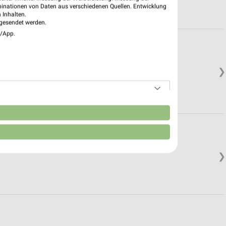
binationen von Daten aus verschiedenen Quellen. Entwicklung
 Inhalten.
gesendet werden.
e/App.
❯
n
❯