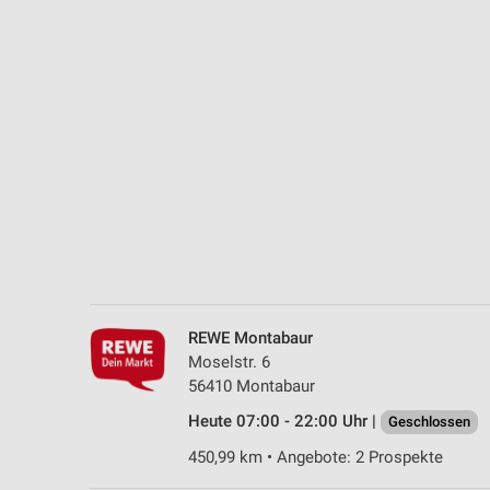
Messung der Performance von Inhalten
Analyse von Zielgruppen durch Statistiken oder Kombinationen 
Quellen
Entwicklung und Verbesserung der Angebote
Verwendung reduzierter Daten zur Auswahl von Inhalten
IAB-Besonderheiten:
Verwendung genauer Standortdaten
Geräte anhand von aktiv angeforderten Informationen identifizie
Nicht-IAB-Verarbeitungszwecke:
REWE Montabaur
Notwendig
Moselstr. 6
56410 Montabaur
Performance
Heute 07:00 - 22:00 Uhr |
Geschlossen
Funktional
450,99 km • Angebote: 2 Prospekte
Werbung