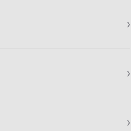
❯
❯
❯