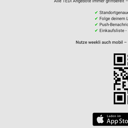
Alle TEDi Angebote immer griffbereit –
✔
Standortgenau
✔
Folge deinem L
✔
Push-Benachric
✔
Einkaufsliste -
Nutze weekli auch mobil –