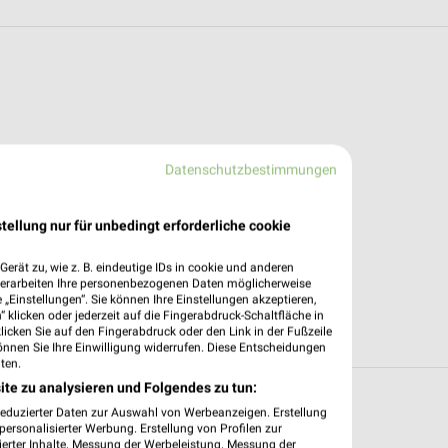
Datenschutzbestimmungen
tellung nur für unbedingt erforderliche cookie
erät zu, wie z. B. eindeutige IDs in cookie und anderen
verarbeiten Ihre personenbezogenen Daten möglicherweise
„Einstellungen“. Sie können Ihre Einstellungen akzeptieren,
 klicken oder jederzeit auf die Fingerabdruck-Schaltfläche in
klicken Sie auf den Fingerabdruck oder den Link in der Fußzeile
önnen Sie Ihre Einwilligung widerrufen. Diese Entscheidungen
ten.
ite zu analysieren und Folgendes zu tun:
 in und um Heilbronn
reduzierter Daten zur Auswahl von Werbeanzeigen. Erstellung
ersonalisierter Werbung. Erstellung von Profilen zur
ierter Inhalte. Messung der Werbeleistung. Messung der