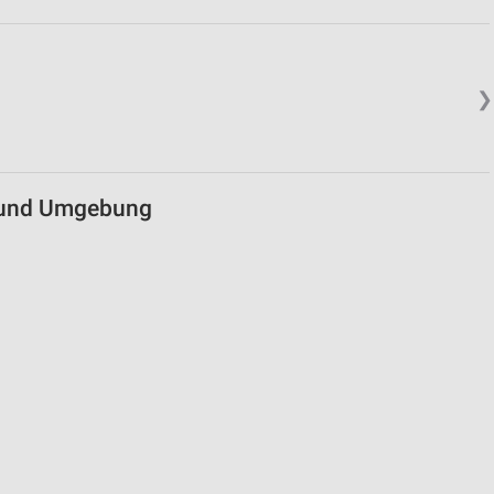
❯
n und Umgebung