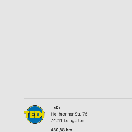
Messung der Performance von Inhalten
Analyse von Zielgruppen durch Statistiken oder Kombinationen 
Quellen
Entwicklung und Verbesserung der Angebote
Verwendung reduzierter Daten zur Auswahl von Inhalten
IAB-Besonderheiten:
Verwendung genauer Standortdaten
Geräte anhand von aktiv angeforderten Informationen identifizie
Nicht-IAB-Verarbeitungszwecke:
Notwendig
Performance
TEDi
Heilbronner Str. 76
Funktional
74211 Leingarten
480,68 km
Werbung