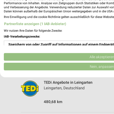
5 Geschäfte und Orte
Performance von Inhalten. Analyse von Zielgruppen durch Statistiken oder Kom
und Verbesserung der Angebote. Verwendung reduzierter Daten zur Auswahl von
Daten können außerhalb der Europäischen Union weitergegeben und in die USA 
Tedi
Ihre Einwilligung und die cookie Richtlinie gelten ausschließlich für diese Websit
Am Wollhaus 1
Partnerliste anzeigen (1 IAB-Anbieter)
74072 Heilbronn
Wir nutzen Ihre Daten für folgende Zwecke:
476,96 km
IAB-Verarbeitungszwecke:
Speichern von oder Zugriff auf Informationen auf einem Endgerät
TEDi Angebote in Neckarsulm
Neckarsulm, Deutschland
Verwendung reduzierter Daten zur Auswahl von Werbeanzeigen
Alle akzeptiere
Erstellung von Profilen für personalisierte Werbung
Nein, anpassen
471,97 km
Verwendung von Profilen zur Auswahl personalisierter Werbung
TEDi Angebote in Leingarten
Erstellung von Profilen zur Personalisierung von Inhalten
Leingarten, Deutschland
Verwendung von Profilen zur Auswahl personalisierter Inhalte
480,68 km
Messung der Werbeleistung