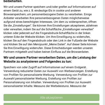
Denns BioMarkt Mosbach
beibehalten.
Zwingenburgstr. 2
Wir und unsere Partner speichern und/oder greifen auf Informationen auf
einem Gerät zu, wie z. B. eindeutige IDs in cookie und anderen
74821 Mosbach
❯
Browserspeichern, um personenbezogene Daten zu verarbeiten. Einige
Anbieter verarbeiten Ihre personenbezogenen Daten möglicherweise
Heute 08:00 - 20:00 Uhr |
Geöffnet
aufgrund eines berechtigten Interesses. Um dem zu widersprechen, öffnen
Sie die „Einstellungen“. Sie können Ihre Einstellungen akzeptieren, ablehnen
463,82 km • Angebote: 1 Prospekt
oder verwalten, indem Sie auf die Schaltfläche „Einstellungen verwalten“
klicken oder jederzeit auf die Fingerabdruck-Schaltfläche in der linken
unteren Ecke der Website klicken. Um Ihre Einwilligung zu widerrufen,
Vita Nova Reformhaus Marion Escher
klicken Sie auf den Fingerabdruck oder den Link in der Fußzeile der Website
und klicken Sie auf den Menüpunkt „Meine Daten“. Auf dieser Seite können
Bietigheim-Bissingen
Sie Ihre Einwilligung widerrufen. Diese Entscheidungen werden unseren
Hauptstraße 23
Partnern mitgeteilt und haben keinen Einfluss auf die Browserdaten.
❯
74321 Bietigheim-Bissingen
Wir und unsere Partner verarbeiten Daten, um die Leistung der
Website zu analysieren und Folgendes zu tun:
Heute 08:30 - 14:00 Uhr |
Geschlossen
Speichern von oder Zugriff auf Informationen auf einem Endgerät.
497,13 km
Verwendung reduzierter Daten zur Auswahl von Werbeanzeigen. Erstellung
von Profilen für personalisierte Werbung. Verwendung von Profilen zur
Auswahl personalisierter Werbung. Erstellung von Profilen zur
Personalisierung von Inhalten. Verwendung von Profilen zur Auswahl
Reformhaus Merian Mosbach
personalisierter Inhalte. Messung der Werbeleistung. Messung der
Gartenweg 40
Performance von Inhalten. Analyse von Zielgruppen durch Statistiken oder
❯
Kombinationen von Daten aus verschiedenen Quellen. Entwicklung und
74821 Mosbach
Verbesserung der Angebote. Verwendung reduzierter Daten zur Auswahl
Alle akzeptieren
von Inhalten.
461,37 km • Angebote: 1 Prospekt
Daten können außerhalb der Europäischen Union weitergegeben und in die