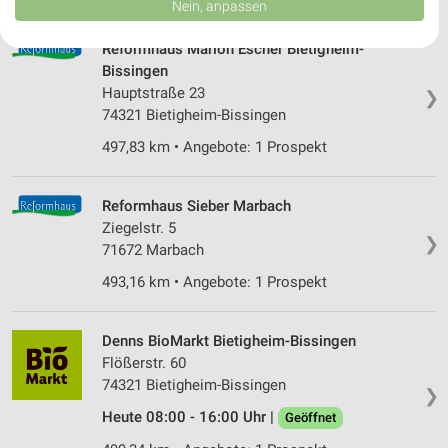
Nein, anpassen
USA gesendet werden.
Ihre Einwilligung und die cookie Richtlinie gelten ausschließlich für diese
Reformhaus Marion Escher Bietigheim-
Website/App.
Bissingen
Partnerliste anzeigen (1 IAB-Anbieter)
Hauptstraße 23
❯
Wir nutzen Ihre Daten für folgende Zwecke:
74321 Bietigheim-Bissingen
IAB-Verarbeitungszwecke:
497,83 km • Angebote: 1 Prospekt
Speichern von oder Zugriff auf Informationen
auf einem Endgerät
Reformhaus Sieber Marbach
Verwendung reduzierter Daten zur Auswahl von
Ziegelstr. 5
Werbeanzeigen
❯
71672 Marbach
Erstellung von Profilen für personalisierte
493,16 km • Angebote: 1 Prospekt
Werbung
Verwendung von Profilen zur Auswahl
Denns BioMarkt Bietigheim-Bissingen
personalisierter Werbung
Flößerstr. 60
74321 Bietigheim-Bissingen
Erstellung von Profilen zur Personalisierung
❯
von Inhalten
Heute 08:00 - 16:00 Uhr |
Geöffnet