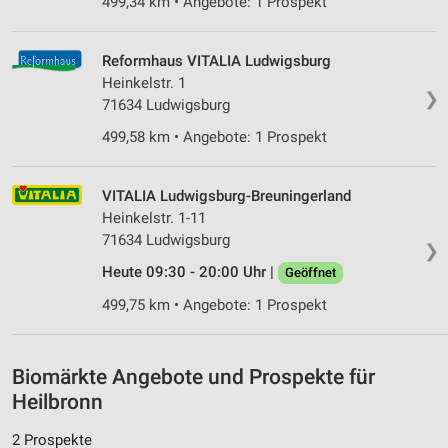
499,34 km • Angebote: 1 Prospekt
Verwendung von Profilen zur Auswahl
personalisierter Inhalte
Messung der Werbeleistung
Reformhaus VITALIA Ludwigsburg
Heinkelstr. 1
❯
Messung der Performance von Inhalten
71634 Ludwigsburg
499,58 km • Angebote: 1 Prospekt
Analyse von Zielgruppen durch Statistiken oder
Kombinationen von Daten aus verschiedenen
Quellen
VITALIA Ludwigsburg-Breuningerland
Entwicklung und Verbesserung der Angebote
Heinkelstr. 1-11
71634 Ludwigsburg
❯
Verwendung reduzierter Daten zur Auswahl von
Heute 09:30 - 20:00 Uhr |
Geöffnet
Inhalten
499,75 km • Angebote: 1 Prospekt
IAB-Besonderheiten:
Verwendung genauer Standortdaten
Biomärkte Angebote und Prospekte für
Geräte anhand von aktiv angeforderten
Informationen identifizieren
Heilbronn
Nicht-IAB-Verarbeitungszwecke:
2 Prospekte