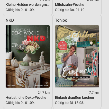
Verwendung genauer Standortdaten
Kleine Helden werden gross
Milchzahn-Woche
Gültig bis Di. 01.09.
Gültig bis Do. 01.10.
Geräte anhand von aktiv angeforderten
Informationen identifizieren
NKD
Tchibo
Nicht-IAB-Verarbeitungszwecke:
Notwendig
Performance
Funktional
Werbung
24,7 km
7,7 km
Herbstliche Deko-Woche
Einfach draußen kochen
Gültig bis Di. 01.09.
Gültig bis Di. 18.08.