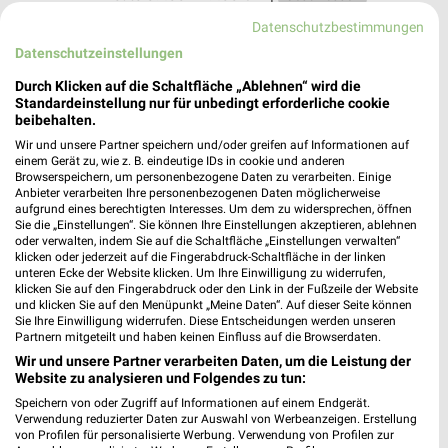
Datenschutzbestimmungen
299,25 km
Datenschutzeinstellungen
Durch Klicken auf die Schaltfläche „Ablehnen“ wird die
KiK Schwarmstedt
Standardeinstellung nur für unbedingt erforderliche cookie
Mönkeberg 4
beibehalten.
29690 Schwarmstedt
❯
Wir und unsere Partner speichern und/oder greifen auf Informationen auf
einem Gerät zu, wie z. B. eindeutige IDs in cookie und anderen
Heute 09:00 - 19:00 Uhr |
Geschlossen
Browserspeichern, um personenbezogene Daten zu verarbeiten. Einige
Anbieter verarbeiten Ihre personenbezogenen Daten möglicherweise
256,62 km • Angebote: 1 Prospekt
aufgrund eines berechtigten Interesses. Um dem zu widersprechen, öffnen
Sie die „Einstellungen“. Sie können Ihre Einstellungen akzeptieren, ablehnen
oder verwalten, indem Sie auf die Schaltfläche „Einstellungen verwalten“
Ernsting's family Schwarmstedt
klicken oder jederzeit auf die Fingerabdruck-Schaltfläche in der linken
unteren Ecke der Website klicken. Um Ihre Einwilligung zu widerrufen,
Mönkeberg 4
klicken Sie auf den Fingerabdruck oder den Link in der Fußzeile der Website
29690 Schwarmstedt
und klicken Sie auf den Menüpunkt „Meine Daten“. Auf dieser Seite können
❯
Sie Ihre Einwilligung widerrufen. Diese Entscheidungen werden unseren
Heute 09:00 - 19:00 Uhr |
Geschlossen
Partnern mitgeteilt und haben keinen Einfluss auf die Browserdaten.
Wir und unsere Partner verarbeiten Daten, um die Leistung der
256,62 km
Website zu analysieren und Folgendes zu tun:
Speichern von oder Zugriff auf Informationen auf einem Endgerät.
Verwendung reduzierter Daten zur Auswahl von Werbeanzeigen. Erstellung
Takko Fashion Schwarmstedt
von Profilen für personalisierte Werbung. Verwendung von Profilen zur
Mönkeberg 4A