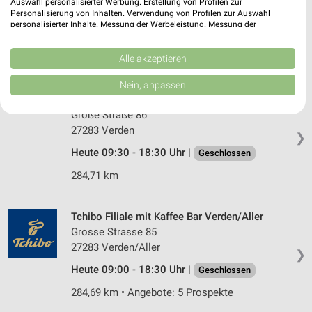
Auswahl personalisierter Werbung. Erstellung von Profilen zur
29690 Schwarmstedt
Personalisierung von Inhalten. Verwendung von Profilen zur Auswahl
❯
personalisierter Inhalte. Messung der Werbeleistung. Messung der
Heute 09:00 - 19:00 Uhr |
Performance von Inhalten. Analyse von Zielgruppen durch Statistiken oder
Geschlossen
Kombinationen von Daten aus verschiedenen Quellen. Entwicklung und
256,60 km
Verbesserung der Angebote. Verwendung reduzierter Daten zur Auswahl
Alle akzeptieren
von Inhalten.
Daten können außerhalb der Europäischen Union weitergegeben und in die
Nein, anpassen
USA gesendet werden.
Kolossa Verden
Ihre Einwilligung und die cookie Richtlinie gelten ausschließlich für diese
Große Straße 86
Website/App.
27283 Verden
❯
Partnerliste anzeigen (1 IAB-Anbieter)
Heute 09:30 - 18:30 Uhr |
Geschlossen
Wir nutzen Ihre Daten für folgende Zwecke:
IAB-Verarbeitungszwecke:
284,71 km
Speichern von oder Zugriff auf Informationen
auf einem Endgerät
Tchibo Filiale mit Kaffee Bar Verden/Aller
Grosse Strasse 85
Verwendung reduzierter Daten zur Auswahl von
Werbeanzeigen
27283 Verden/Aller
❯
Heute 09:00 - 18:30 Uhr |
Geschlossen
Erstellung von Profilen für personalisierte
Werbung
284,69 km • Angebote: 5 Prospekte