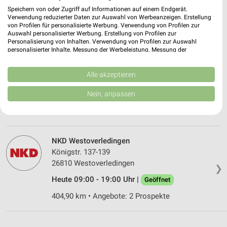
Heute 09:00 - 19:00 Uhr |
Speichern von oder Zugriff auf Informationen auf einem Endgerät.
Geöffnet
Verwendung reduzierter Daten zur Auswahl von Werbeanzeigen. Erstellung
411,67 km • Angebote: 1 Prospekt
von Profilen für personalisierte Werbung. Verwendung von Profilen zur
Auswahl personalisierter Werbung. Erstellung von Profilen zur
Personalisierung von Inhalten. Verwendung von Profilen zur Auswahl
personalisierter Inhalte. Messung der Werbeleistung. Messung der
Ernsting's family Rhede
Performance von Inhalten. Analyse von Zielgruppen durch Statistiken oder
Kombinationen von Daten aus verschiedenen Quellen. Entwicklung und
Molkereihof 6
Verbesserung der Angebote. Verwendung reduzierter Daten zur Auswahl
Alle akzeptieren
46414 Rhede
❯
von Inhalten.
Daten können außerhalb der Europäischen Union weitergegeben und in die
Nein, anpassen
Heute 09:00 - 19:00 Uhr |
Geöffnet
USA gesendet werden.
Ihre Einwilligung und die cookie Richtlinie gelten ausschließlich für diese
418,83 km
Website/App.
Partnerliste anzeigen (1 IAB-Anbieter)
NKD Westoverledingen
Wir nutzen Ihre Daten für folgende Zwecke:
Königstr. 137-139
IAB-Verarbeitungszwecke:
26810 Westoverledingen
❯
Speichern von oder Zugriff auf Informationen
Heute 09:00 - 19:00 Uhr |
Geöffnet
auf einem Endgerät
404,90 km • Angebote: 2 Prospekte
Verwendung reduzierter Daten zur Auswahl von
Werbeanzeigen