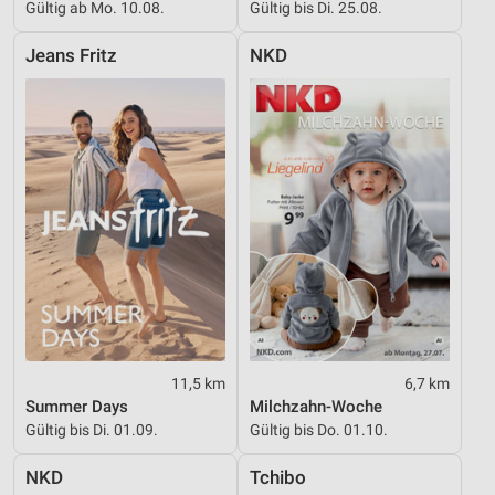
Inhalten
Gültig ab Mo. 10.08.
Gültig bis Di. 25.08.
IAB-Besonderheiten:
Jeans Fritz
NKD
Verwendung genauer Standortdaten
Geräte anhand von aktiv angeforderten
Informationen identifizieren
Nicht-IAB-Verarbeitungszwecke:
Notwendig
Performance
Funktional
Werbung
11,5 km
6,7 km
Summer Days
Milchzahn-Woche
Gültig bis Di. 01.09.
Gültig bis Do. 01.10.
NKD
Tchibo