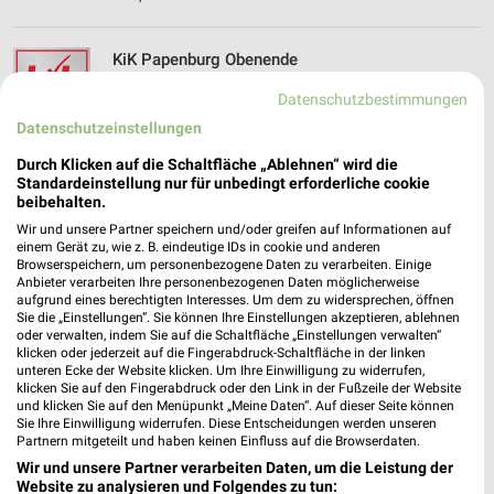
KiK Papenburg Obenende
Splitting Links 3
Datenschutzbestimmungen
26871 Papenburg Obenende
❯
Datenschutzeinstellungen
Heute 09:00 - 19:00 Uhr |
Geöffnet
Durch Klicken auf die Schaltfläche „Ablehnen“ wird die
405,69 km • Angebote: 1 Prospekt
Standardeinstellung nur für unbedingt erforderliche cookie
beibehalten.
Wir und unsere Partner speichern und/oder greifen auf Informationen auf
Takko Fashion Lathen
einem Gerät zu, wie z. B. eindeutige IDs in cookie und anderen
Browserspeichern, um personenbezogene Daten zu verarbeiten. Einige
Große Straße 22
Anbieter verarbeiten Ihre personenbezogenen Daten möglicherweise
49762 Lathen
aufgrund eines berechtigten Interesses. Um dem zu widersprechen, öffnen
❯
Sie die „Einstellungen“. Sie können Ihre Einstellungen akzeptieren, ablehnen
Heute 09:00 - 19:00 Uhr |
Geöffnet
oder verwalten, indem Sie auf die Schaltfläche „Einstellungen verwalten“
klicken oder jederzeit auf die Fingerabdruck-Schaltfläche in der linken
411,89 km
unteren Ecke der Website klicken. Um Ihre Einwilligung zu widerrufen,
klicken Sie auf den Fingerabdruck oder den Link in der Fußzeile der Website
und klicken Sie auf den Menüpunkt „Meine Daten“. Auf dieser Seite können
Sie Ihre Einwilligung widerrufen. Diese Entscheidungen werden unseren
KiK Lathen
Partnern mitgeteilt und haben keinen Einfluss auf die Browserdaten.
Große Straße 50
Wir und unsere Partner verarbeiten Daten, um die Leistung der
49762 Lathen
Website zu analysieren und Folgendes zu tun:
❯