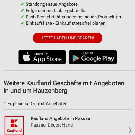
✔
Standortgenaue Angebote
Verwendung reduzierter Daten zur Auswahl von
✔
Folge deinem Lieblingshändler
Werbeanzeigen
✔
Push-Benachrichtigungen bei neuen Prospekten
✔
Einkaufsliste - Einkauf stressfrei planen
Erstellung von Profilen für personalisierte
Werbung
JETZT LADEN UND SPAREN!
Verwendung von Profilen zur Auswahl
personalisierter Werbung
Erstellung von Profilen zur Personalisierung
von Inhalten
Verwendung von Profilen zur Auswahl
Weitere Kaufland Geschäfte mit Angeboten
personalisierter Inhalte
in und um Hauzenberg
Messung der Werbeleistung
1 Ergebnisse Ort mit Angeboten
Messung der Performance von Inhalten
Kaufland Angebote in Passau
Analyse von Zielgruppen durch Statistiken oder
Passau, Deutschland
Kombinationen von Daten aus verschiedenen
❯
Quellen