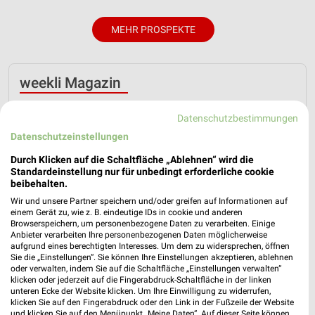
MEHR PROSPEKTE
weekli Magazin
Datenschutzbestimmungen
Datenschutzeinstellungen
Durch Klicken auf die Schaltfläche „Ablehnen“ wird die
Standardeinstellung nur für unbedingt erforderliche cookie
beibehalten.
Wir und unsere Partner speichern und/oder greifen auf Informationen auf
einem Gerät zu, wie z. B. eindeutige IDs in cookie und anderen
Genieße den Sommer mit Kaufland!
Kaufland Card wird zu Kaufland Card XTRA!
Browserspeichern, um personenbezogene Daten zu verarbeiten. Einige
Anbieter verarbeiten Ihre personenbezogenen Daten möglicherweise
09.07.2026
06.02.2026
aufgrund eines berechtigten Interesses. Um dem zu widersprechen, öffnen
Sie die „Einstellungen“. Sie können Ihre Einstellungen akzeptieren, ablehnen
oder verwalten, indem Sie auf die Schaltfläche „Einstellungen verwalten“
klicken oder jederzeit auf die Fingerabdruck-Schaltfläche in der linken
unteren Ecke der Website klicken. Um Ihre Einwilligung zu widerrufen,
klicken Sie auf den Fingerabdruck oder den Link in der Fußzeile der Website
und klicken Sie auf den Menüpunkt „Meine Daten“. Auf dieser Seite können