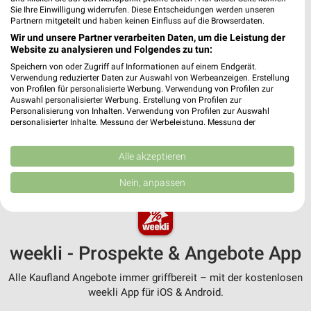
Sie Ihre Einwilligung widerrufen. Diese Entscheidungen werden unseren
Partnern mitgeteilt und haben keinen Einfluss auf die Browserdaten.
Wir und unsere Partner verarbeiten Daten, um die Leistung der
Website zu analysieren und Folgendes zu tun:
Kaufland - Pre Black Week Angebote
Speichern von oder Zugriff auf Informationen auf einem Endgerät.
12.11.2025
Verwendung reduzierter Daten zur Auswahl von Werbeanzeigen. Erstellung
von Profilen für personalisierte Werbung. Verwendung von Profilen zur
Auswahl personalisierter Werbung. Erstellung von Profilen zur
Im
weekli Magazin
erwarten dich neben Infos zu Kaufland
Personalisierung von Inhalten. Verwendung von Profilen zur Auswahl
personalisierter Inhalte. Messung der Werbeleistung. Messung der
auch clevere Spartipps für den Familienalltag, Ideen zur
Performance von Inhalten. Analyse von Zielgruppen durch Statistiken oder
Haushaltsplanung und einfache Wege, dein Budget
Kombinationen von Daten aus verschiedenen Quellen. Entwicklung und
nachhaltig zu entlasten.
Verbesserung der Angebote. Verwendung reduzierter Daten zur Auswahl
Alle akzeptieren
von Inhalten.
Daten können außerhalb der Europäischen Union weitergegeben und in die
Nein, anpassen
USA gesendet werden.
Ihre Einwilligung und die cookie Richtlinie gelten ausschließlich für diese
Website/App.
Partnerliste anzeigen (1 IAB-Anbieter)
weekli - Prospekte & Angebote App
Wir nutzen Ihre Daten für folgende Zwecke:
IAB-Verarbeitungszwecke:
Alle Kaufland Angebote immer griffbereit – mit der kostenlosen
Speichern von oder Zugriff auf Informationen
weekli App für iOS & Android.
auf einem Endgerät