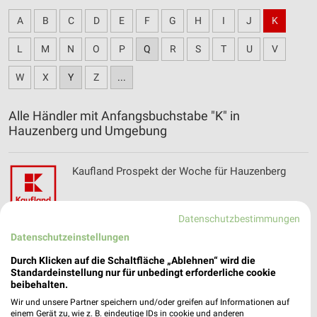
A
B
C
D
E
F
G
H
I
J
K
L
M
N
O
P
Q
R
S
T
U
V
W
X
Y
Z
...
Alle Händler mit Anfangsbuchstabe "K" in
Hauzenberg und Umgebung
Kaufland Prospekt der Woche für Hauzenberg
Datenschutzbestimmungen
Datenschutzeinstellungen
Kik Online Prospekt für Hauzenberg Innenstadt
Durch Klicken auf die Schaltfläche „Ablehnen“ wird die
Standardeinstellung nur für unbedingt erforderliche cookie
beibehalten.
Wir und unsere Partner speichern und/oder greifen auf Informationen auf
einem Gerät zu, wie z. B. eindeutige IDs in cookie und anderen