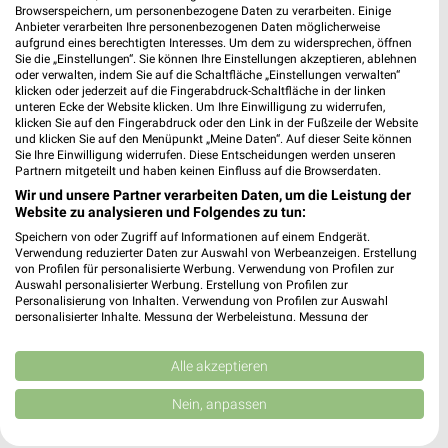
Browserspeichern, um personenbezogene Daten zu verarbeiten. Einige
Anbieter verarbeiten Ihre personenbezogenen Daten möglicherweise
aufgrund eines berechtigten Interesses. Um dem zu widersprechen, öffnen
Sie die „Einstellungen“. Sie können Ihre Einstellungen akzeptieren, ablehnen
oder verwalten, indem Sie auf die Schaltfläche „Einstellungen verwalten“
Noch mehr Angebote in
klicken oder jederzeit auf die Fingerabdruck-Schaltfläche in der linken
unteren Ecke der Website klicken. Um Ihre Einwilligung zu widerrufen,
klicken Sie auf den Fingerabdruck oder den Link in der Fußzeile der Website
der weekli App!
und klicken Sie auf den Menüpunkt „Meine Daten“. Auf dieser Seite können
Sie Ihre Einwilligung widerrufen. Diese Entscheidungen werden unseren
Partnern mitgeteilt und haben keinen Einfluss auf die Browserdaten.
Wir und unsere Partner verarbeiten Daten, um die Leistung der
Website zu analysieren und Folgendes zu tun:
Speichern von oder Zugriff auf Informationen auf einem Endgerät.
Verwendung reduzierter Daten zur Auswahl von Werbeanzeigen. Erstellung
von Profilen für personalisierte Werbung. Verwendung von Profilen zur
Auswahl personalisierter Werbung. Erstellung von Profilen zur
Jetzt kostenlos laden
Personalisierung von Inhalten. Verwendung von Profilen zur Auswahl
personalisierter Inhalte. Messung der Werbeleistung. Messung der
Performance von Inhalten. Analyse von Zielgruppen durch Statistiken oder
Prospekte App für Android
Kombinationen von Daten aus verschiedenen Quellen. Entwicklung und
Verbesserung der Angebote. Verwendung reduzierter Daten zur Auswahl
Alle akzeptieren
Prospekte App für iOS
von Inhalten.
Daten können außerhalb der Europäischen Union weitergegeben und in die
Nein, anpassen
Kostenlos im App Store erhältlich
USA gesendet werden.
Ihre Einwilligung und die cookie Richtlinie gelten ausschließlich für diese