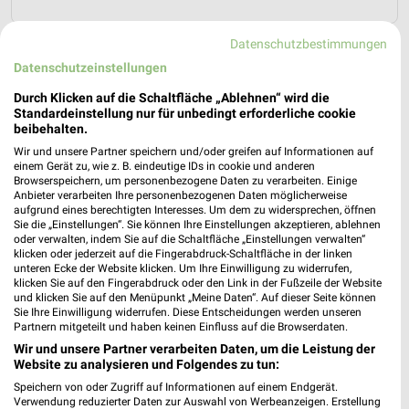
Datenschutzbestimmungen
Nächste Filiale
Datenschutzeinstellungen
Durch Klicken auf die Schaltfläche „Ablehnen“ wird die
EP:Sabo Hauzenberg
Standardeinstellung nur für unbedingt erforderliche cookie
Im Tränental 8
beibehalten.
❯
94051 Hauzenberg
Wir und unsere Partner speichern und/oder greifen auf Informationen auf
einem Gerät zu, wie z. B. eindeutige IDs in cookie und anderen
Heute 08:30 - 12:00 Uhr |
Geschlossen
Browserspeichern, um personenbezogene Daten zu verarbeiten. Einige
Anbieter verarbeiten Ihre personenbezogenen Daten möglicherweise
430,37 km • Angebote: 2 Prospekte
aufgrund eines berechtigten Interesses. Um dem zu widersprechen, öffnen
Sie die „Einstellungen“. Sie können Ihre Einstellungen akzeptieren, ablehnen
oder verwalten, indem Sie auf die Schaltfläche „Einstellungen verwalten“
klicken oder jederzeit auf die Fingerabdruck-Schaltfläche in der linken
unteren Ecke der Website klicken. Um Ihre Einwilligung zu widerrufen,
Angebote-Kalender für ElectronicPartner
klicken Sie auf den Fingerabdruck oder den Link in der Fußzeile der Website
und klicken Sie auf den Menüpunkt „Meine Daten“. Auf dieser Seite können
in Hauzenberg und Umgebung
Sie Ihre Einwilligung widerrufen. Diese Entscheidungen werden unseren
Partnern mitgeteilt und haben keinen Einfluss auf die Browserdaten.
Aug.
Wir und unsere Partner verarbeiten Daten, um die Leistung der
Website zu analysieren und Folgendes zu tun:
03
Mo
04
Di
05
Mi
06
Do
07
Fr
08
S
Speichern von oder Zugriff auf Informationen auf einem Endgerät.
ElectronicPartn
Verwendung reduzierter Daten zur Auswahl von Werbeanzeigen. Erstellung