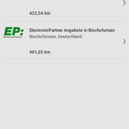
❯
Verwendung genauer Standortdaten
422,54 km
Geräte anhand von aktiv angeforderten
Informationen identifizieren
ElectronicPartner Angebote in Bischofsmais
Nicht-IAB-Verarbeitungszwecke:
Bischofsmais, Deutschland
❯
Notwendig
401,05 km
Performance
Funktional
Werbung