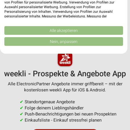
von Profilen für personalisierte Werbung. Verwendung von Profilen zur
ElectronicPar
Auswahl personalisierter Werbung. Erstellung von Profilen zur
Personalisierung von Inhalten. Verwendung von Profilen zur Auswahl
personalisierter Inhalte. Messung der Werbeleistung. Messung der
Performance von Inhalten. Analyse von Zielgruppen durch Statistiken oder
Kombinationen von Daten aus verschiedenen Quellen. Entwicklung und
Verbesserung der Angebote. Verwendung reduzierter Daten zur Auswahl
Alle akzeptieren
MEHR PROSPEKTE
von Inhalten.
Daten können außerhalb der Europäischen Union weitergegeben und in die
Nein, anpassen
USA gesendet werden.
Ihre Einwilligung und die cookie Richtlinie gelten ausschließlich für diese
Website/App.
Partnerliste anzeigen (1 IAB-Anbieter)
Wir nutzen Ihre Daten für folgende Zwecke:
weekli - Prospekte & Angebote App
IAB-Verarbeitungszwecke:
Alle ElectronicPartner Angebote immer griffbereit – mit der
Speichern von oder Zugriff auf Informationen
kostenlosen weekli App für iOS & Android.
auf einem Endgerät
✔
Standortgenaue Angebote
Verwendung reduzierter Daten zur Auswahl von
✔
Folge deinem Lieblingshändler
Werbeanzeigen
✔
Push-Benachrichtigungen bei neuen Prospekten
Erstellung von Profilen für personalisierte
✔
Einkaufsliste - Einkauf stressfrei planen
Werbung