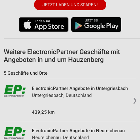
JETZT LADEN UND SPAREN!
Verwendung von Profilen zur Auswahl
personalisierter Werbung
Erstellung von Profilen zur Personalisierung
von Inhalten
Verwendung von Profilen zur Auswahl
personalisierter Inhalte
Weitere ElectronicPartner Geschäfte mit
Angeboten in und um Hauzenberg
Messung der Werbeleistung
5 Geschäfte und Orte
Messung der Performance von Inhalten
Analyse von Zielgruppen durch Statistiken oder
ElectronicPartner Angebote in Untergriesbach
Kombinationen von Daten aus verschiedenen
Untergriesbach, Deutschland
Quellen
❯
Entwicklung und Verbesserung der Angebote
439,25 km
Verwendung reduzierter Daten zur Auswahl von
Inhalten
ElectronicPartner Angebote in Neureichenau
Neureichenau, Deutschland
IAB-Besonderheiten: