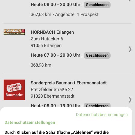
Heute 08:00 - 20:00 Uhr |
Geschlossen
367,63 km • Angebote: 1 Prospekt
HORNBACH Erlangen
Zum Hutacker 6
91056 Erlangen
❯
Heute 07:00 - 20:00 Uhr |
Geschlossen
368,98 km
Sonderpreis Baumarkt Ebermannstadt
Pretzfelder Straße 22
91320 Ebermannstadt
❯
Heute 08:00 - 19:00 Uhr |
Geschlossen
Datenschutzbestimmungen
342,19 km • Angebote: 2 Prospekte
Datenschutzeinstellungen
Durch Klicken auf die Schaltfläche „Ablehnen“ wird die
Sonderpreis Baumarkt Höchstadt