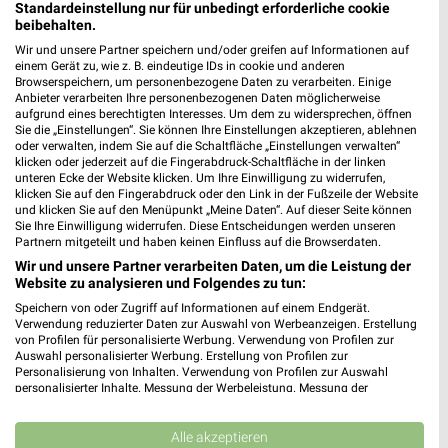
Standardeinstellung nur für unbedingt erforderliche cookie
Böhmerwaldstrasse 22
beibehalten.
91315 Höchstadt a. A.
❯
Wir und unsere Partner speichern und/oder greifen auf Informationen auf
einem Gerät zu, wie z. B. eindeutige IDs in cookie und anderen
Heute 08:00 - 19:00 Uhr |
Geschlossen
Browserspeichern, um personenbezogene Daten zu verarbeiten. Einige
Anbieter verarbeiten Ihre personenbezogenen Daten möglicherweise
362,18 km • Angebote: 2 Prospekte
aufgrund eines berechtigten Interesses. Um dem zu widersprechen, öffnen
Sie die „Einstellungen“. Sie können Ihre Einstellungen akzeptieren, ablehnen
oder verwalten, indem Sie auf die Schaltfläche „Einstellungen verwalten“
OBI Höchstadt a.d.Aisch
klicken oder jederzeit auf die Fingerabdruck-Schaltfläche in der linken
unteren Ecke der Website klicken. Um Ihre Einwilligung zu widerrufen,
Böhmerwald Str. 23
klicken Sie auf den Fingerabdruck oder den Link in der Fußzeile der Website
91315 Höchstadt a.d.Aisch
und klicken Sie auf den Menüpunkt „Meine Daten“. Auf dieser Seite können
❯
Sie Ihre Einwilligung widerrufen. Diese Entscheidungen werden unseren
Heute 08:00 - 20:00 Uhr |
Geschlossen
Partnern mitgeteilt und haben keinen Einfluss auf die Browserdaten.
Wir und unsere Partner verarbeiten Daten, um die Leistung der
362,30 km • Angebote: 1 Prospekt
Website zu analysieren und Folgendes zu tun:
Speichern von oder Zugriff auf Informationen auf einem Endgerät.
Verwendung reduzierter Daten zur Auswahl von Werbeanzeigen. Erstellung
BayWa AG Agrar Vertriebsstandort Igensdorf
von Profilen für personalisierte Werbung. Verwendung von Profilen zur
Bayreuther Str. 50
Auswahl personalisierter Werbung. Erstellung von Profilen zur
❯
Personalisierung von Inhalten. Verwendung von Profilen zur Auswahl
91338 Igensdorf
personalisierter Inhalte. Messung der Werbeleistung. Messung der
Performance von Inhalten. Analyse von Zielgruppen durch Statistiken oder
356,24 km
Kombinationen von Daten aus verschiedenen Quellen. Entwicklung und
Verbesserung der Angebote. Verwendung reduzierter Daten zur Auswahl
Alle akzeptieren