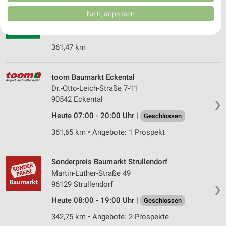
von Inhalten.
BayWa AG Baustoffe Eckental-Eschenau
Daten können außerhalb der Europäischen Union weitergegeben und in die
Nein, anpassen
USA gesendet werden.
Dr.-Otto-Leich-Str. 14
❯
Ihre Einwilligung und die cookie Richtlinie gelten ausschließlich für diese
90542 Eckental
Website/App.
361,47 km
Partnerliste anzeigen (1 IAB-Anbieter)
Wir nutzen Ihre Daten für folgende Zwecke:
IAB-Verarbeitungszwecke:
toom Baumarkt Eckental
Dr.-Otto-Leich-Straße 7-11
Speichern von oder Zugriff auf Informationen
90542 Eckental
auf einem Endgerät
❯
Heute 07:00 - 20:00 Uhr |
Geschlossen
Verwendung reduzierter Daten zur Auswahl von
Werbeanzeigen
361,65 km • Angebote: 1 Prospekt
Erstellung von Profilen für personalisierte
Werbung
Sonderpreis Baumarkt Strullendorf
Martin-Luther-Straße 49
Verwendung von Profilen zur Auswahl
96129 Strullendorf
personalisierter Werbung
❯
Heute 08:00 - 19:00 Uhr |
Geschlossen
Erstellung von Profilen zur Personalisierung
342,75 km • Angebote: 2 Prospekte
von Inhalten