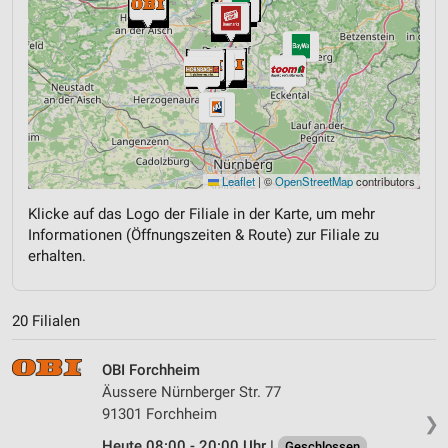
Leaflet
|
©
OpenStreetMap
contributors
Klicke auf das Logo der Filiale in der Karte, um mehr
Informationen (Öffnungszeiten & Route) zur Filiale zu
erhalten.
20 Filialen
OBI Forchheim
Äussere Nürnberger Str. 77
91301 Forchheim
❯
Heute 08:00 - 20:00 Uhr |
Geschlossen