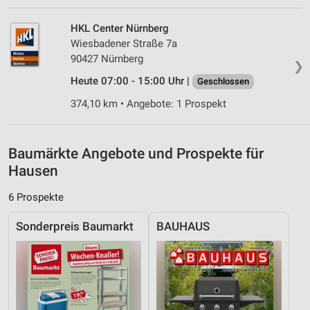
Verwendung von Profilen zur Auswahl
personalisierter Inhalte
HKL Center Nürnberg
Wiesbadener Straße 7a
Messung der Werbeleistung
90427 Nürnberg
❯
Heute 07:00 - 15:00 Uhr |
Geschlossen
Messung der Performance von Inhalten
374,10 km • Angebote: 1 Prospekt
Analyse von Zielgruppen durch Statistiken oder
Kombinationen von Daten aus verschiedenen
Quellen
Baumärkte Angebote und Prospekte für
Entwicklung und Verbesserung der Angebote
Hausen
Verwendung reduzierter Daten zur Auswahl von
6 Prospekte
Inhalten
Sonderpreis Baumarkt
BAUHAUS
IAB-Besonderheiten:
Verwendung genauer Standortdaten
Geräte anhand von aktiv angeforderten
Informationen identifizieren