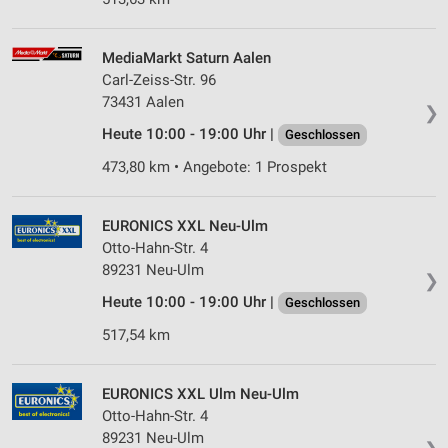
IAB-Verarbeitungszwecke:
Speichern von oder Zugriff auf Informationen
auf einem Endgerät
MediaMarkt Saturn Aalen
Carl-Zeiss-Str. 96
Verwendung reduzierter Daten zur Auswahl von
73431 Aalen
❯
Werbeanzeigen
Heute 10:00 - 19:00 Uhr |
Geschlossen
Erstellung von Profilen für personalisierte
473,80 km • Angebote: 1 Prospekt
Werbung
Verwendung von Profilen zur Auswahl
EURONICS XXL Neu-Ulm
personalisierter Werbung
Otto-Hahn-Str. 4
89231 Neu-Ulm
Erstellung von Profilen zur Personalisierung
❯
von Inhalten
Heute 10:00 - 19:00 Uhr |
Geschlossen
Verwendung von Profilen zur Auswahl
517,54 km
personalisierter Inhalte
Messung der Werbeleistung
EURONICS XXL Ulm Neu-Ulm
Otto-Hahn-Str. 4
Messung der Performance von Inhalten
89231 Neu-Ulm