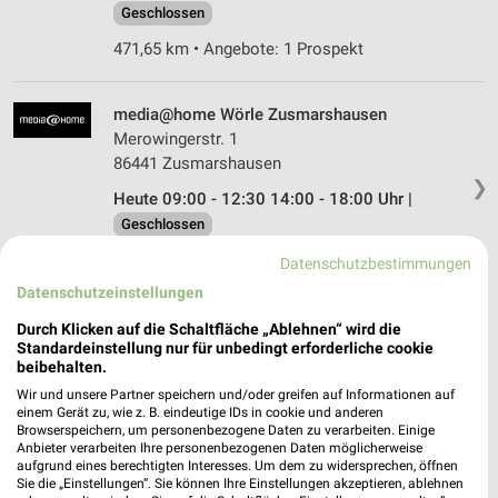
Geschlossen
471,65 km • Angebote: 1 Prospekt
media@home Wörle Zusmarshausen
Merowingerstr. 1
86441 Zusmarshausen
❯
Heute 09:00 - 12:30 14:00 - 18:00 Uhr |
Geschlossen
498,81 km
Datenschutzbestimmungen
Datenschutzeinstellungen
MediaMarkt Saturn Nördlingen
Durch Klicken auf die Schaltfläche „Ablehnen“ wird die
Standardeinstellung nur für unbedingt erforderliche cookie
Raiffeisenstraße 4
beibehalten.
86720 Nördlingen
❯
Wir und unsere Partner speichern und/oder greifen auf Informationen auf
Heute 10:00 - 19:00 Uhr |
Geschlossen
einem Gerät zu, wie z. B. eindeutige IDs in cookie und anderen
Browserspeichern, um personenbezogene Daten zu verarbeiten. Einige
456,32 km • Angebote: 1 Prospekt
Anbieter verarbeiten Ihre personenbezogenen Daten möglicherweise
aufgrund eines berechtigten Interesses. Um dem zu widersprechen, öffnen
Sie die „Einstellungen“. Sie können Ihre Einstellungen akzeptieren, ablehnen