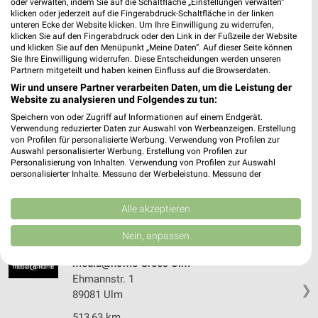
oder verwalten, indem Sie auf die Schaltfläche „Einstellungen verwalten“
MediaMarkt Saturn Donauwörth
klicken oder jederzeit auf die Fingerabdruck-Schaltfläche in der linken
Artur-Proeller-Str. 11
unteren Ecke der Website klicken. Um Ihre Einwilligung zu widerrufen,
klicken Sie auf den Fingerabdruck oder den Link in der Fußzeile der Website
86609 Donauwörth
❯
und klicken Sie auf den Menüpunkt „Meine Daten“. Auf dieser Seite können
Sie Ihre Einwilligung widerrufen. Diese Entscheidungen werden unseren
Heute 10:00 - 19:00 Uhr |
Geschlossen
Partnern mitgeteilt und haben keinen Einfluss auf die Browserdaten.
462,78 km • Angebote: 1 Prospekt
Wir und unsere Partner verarbeiten Daten, um die Leistung der
Website zu analysieren und Folgendes zu tun:
Speichern von oder Zugriff auf Informationen auf einem Endgerät.
EURONICS Fischer & Markmiller Dinkelscherben
Verwendung reduzierter Daten zur Auswahl von Werbeanzeigen. Erstellung
von Profilen für personalisierte Werbung. Verwendung von Profilen zur
Spielangerstr. 8
Auswahl personalisierter Werbung. Erstellung von Profilen zur
86424 Dinkelscherben
Personalisierung von Inhalten. Verwendung von Profilen zur Auswahl
❯
personalisierter Inhalte. Messung der Werbeleistung. Messung der
Heute 09:00 - 12:00 15:00 - 18:00 Uhr |
Performance von Inhalten. Analyse von Zielgruppen durch Statistiken oder
Kombinationen von Daten aus verschiedenen Quellen. Entwicklung und
Geschlossen
Verbesserung der Angebote. Verwendung reduzierter Daten zur Auswahl
Alle akzeptieren
von Inhalten.
505,20 km • Angebote: 1 Prospekt
Daten können außerhalb der Europäischen Union weitergegeben und in die
Nein, anpassen
USA gesendet werden.
Ihre Einwilligung und die cookie Richtlinie gelten ausschließlich für diese
media@home Grees Ulm
Website/App.
Ehmannstr. 1
Partnerliste anzeigen (1 IAB-Anbieter)
❯
89081 Ulm
Wir nutzen Ihre Daten für folgende Zwecke:
513,63 km