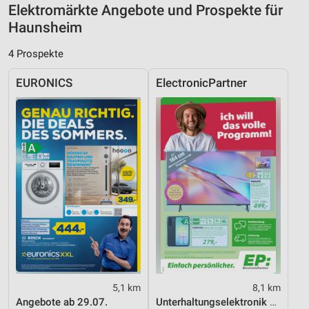
Elektromärkte Angebote und Prospekte für
Werbung
Haunsheim
4 Prospekte
EURONICS
ElectronicPartner
5,1 km
8,1 km
Angebote ab 29.07.
Unterhaltungselektronik 08/2026