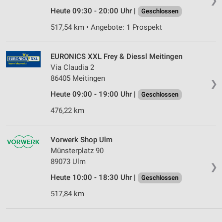
❯
Analyse von Zielgruppen durch Statistiken oder
Heute 09:30 - 20:00 Uhr |
Geschlossen
Kombinationen von Daten aus verschiedenen
Quellen
517,54 km • Angebote: 1 Prospekt
Entwicklung und Verbesserung der Angebote
EURONICS XXL Frey & Diessl Meitingen
Via Claudia 2
Verwendung reduzierter Daten zur Auswahl von
Inhalten
86405 Meitingen
❯
IAB-Besonderheiten:
Heute 09:00 - 19:00 Uhr |
Geschlossen
Verwendung genauer Standortdaten
476,22 km
Geräte anhand von aktiv angeforderten
Informationen identifizieren
Vorwerk Shop Ulm
Münsterplatz 90
Nicht-IAB-Verarbeitungszwecke:
89073 Ulm
❯
Notwendig
Heute 10:00 - 18:30 Uhr |
Geschlossen
Performance
517,84 km
Funktional