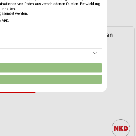
binationen von Daten aus verschiedenen Quellen. Entwicklung
 Inhalten.
gesendet werden.
e/App.
ospekt für Lauingen (Donau) ab Mo. den
hn-Woche
27. Jul. bis 01. Okt.
n
reintrag erstellen
EKT BLÄTTERN