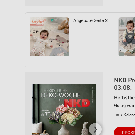
Messung der Performance von Inhalten
Analyse von Zielgruppen durch Statistiken oder Kombinationen 
Angebote Seite 2
Quellen
Entwicklung und Verbesserung der Angebote
Verwendung reduzierter Daten zur Auswahl von Inhalten
IAB-Besonderheiten:
Verwendung genauer Standortdaten
Geräte anhand von aktiv angeforderten Informationen identifizie
NKD Pr
03.08.
Nicht-IAB-Verarbeitungszwecke:
Notwendig
Herbstli
Gültig von
Performance
📅
Kalende
Funktional
❯
PROSP
Werbung