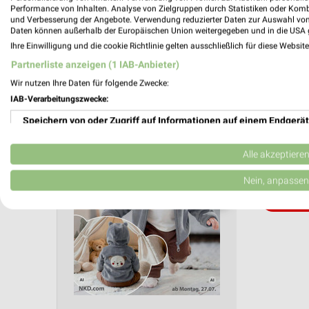
Aktuelle Angebote in dieser Filiale
Performance von Inhalten. Analyse von Zielgruppen durch Statistiken oder Kom
und Verbesserung der Angebote. Verwendung reduzierter Daten zur Auswahl von
Anzahl Prospekte: 2
Daten können außerhalb der Europäischen Union weitergegeben und in die USA 
Letztes Prospektupdate: vor 9 Tagen
Ihre Einwilligung und die cookie Richtlinie gelten ausschließlich für diese Websit
Partnerliste anzeigen (1 IAB-Anbieter)
NKD Pr
Wir nutzen Ihre Daten für folgende Zwecke:
27.07.
IAB-Verarbeitungszwecke:
Milchza
Speichern von oder Zugriff auf Informationen auf einem Endgerät
Gültig von 
Verwendung reduzierter Daten zur Auswahl von Werbeanzeigen
Alle akzeptiere
📅
Kalende
Erstellung von Profilen für personalisierte Werbung
Nein, anpassen
❯
PROSP
Verwendung von Profilen zur Auswahl personalisierter Werbung
Erstellung von Profilen zur Personalisierung von Inhalten
Verwendung von Profilen zur Auswahl personalisierter Inhalte
Messung der Werbeleistung