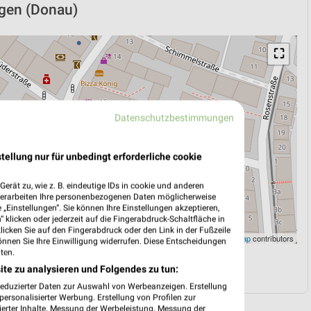
ngen (Donau)
⛶
Datenschutzbestimmungen
tellung nur für unbedingt erforderliche cookie
erät zu, wie z. B. eindeutige IDs in cookie und anderen
verarbeiten Ihre personenbezogenen Daten möglicherweise
„Einstellungen“. Sie können Ihre Einstellungen akzeptieren,
 klicken oder jederzeit auf die Fingerabdruck-Schaltfläche in
klicken Sie auf den Fingerabdruck oder den Link in der Fußzeile
Leaflet
|
©
OpenStreetMap
contributors
önnen Sie Ihre Einwilligung widerrufen. Diese Entscheidungen
ten.
N
NAVIGATION MIT GOOGLE/IOS MAPS
ite zu analysieren und Folgendes zu tun:
reduzierter Daten zur Auswahl von Werbeanzeigen. Erstellung
ersonalisierter Werbung. Erstellung von Profilen zur
ierter Inhalte. Messung der Werbeleistung. Messung der