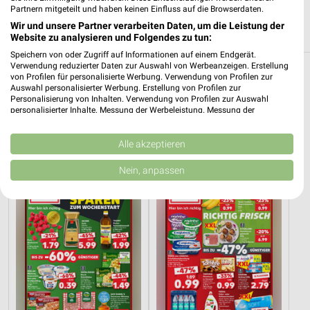
Heute 09:00 - 22:00 Uhr |
Partnern mitgeteilt und haben keinen Einfluss auf die Browserdaten.
Geöffnet
Wir und unsere Partner verarbeiten Daten, um die Leistung der
319,73 km
Website zu analysieren und Folgendes zu tun:
Speichern von oder Zugriff auf Informationen auf einem Endgerät.
Verwendung reduzierter Daten zur Auswahl von Werbeanzeigen. Erstellung
von Profilen für personalisierte Werbung. Verwendung von Profilen zur
Reisen & Tourismus Angebote und Prospekte
Auswahl personalisierter Werbung. Erstellung von Profilen zur
für Hattorf (Harz)
Personalisierung von Inhalten. Verwendung von Profilen zur Auswahl
personalisierter Inhalte. Messung der Werbeleistung. Messung der
Performance von Inhalten. Analyse von Zielgruppen durch Statistiken oder
3 Prospekte
Kombinationen von Daten aus verschiedenen Quellen. Entwicklung und
Verbesserung der Angebote. Verwendung reduzierter Daten zur Auswahl
Alle akzeptieren
Kaufland
Kaufland
von Inhalten.
Daten können außerhalb der Europäischen Union weitergegeben und in die
Nein, anpassen
USA gesendet werden.
Ihre Einwilligung und die cookie Richtlinie gelten ausschließlich für diese
Website/App.
Partnerliste anzeigen (1 IAB-Anbieter)
Wir nutzen Ihre Daten für folgende Zwecke:
IAB-Verarbeitungszwecke:
Speichern von oder Zugriff auf Informationen
auf einem Endgerät