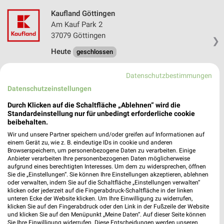
Kaufland Göttingen
Am Kauf Park 2
37079 Göttingen
❯
Heute
geschlossen
264,97 km • Angebote: 4 Prospekte
Datenschutzbestimmungen
Datenschutzeinstellungen
Kaufland Leinefelde
Durch Klicken auf die Schaltfläche „Ablehnen“ wird die
Bahnhofstraße 48
Standardeinstellung nur für unbedingt erforderliche cookie
37327 Leinefelde
beibehalten.
❯
Wir und unsere Partner speichern und/oder greifen auf Informationen auf
Heute
geschlossen
einem Gerät zu, wie z. B. eindeutige IDs in cookie und anderen
Browserspeichern, um personenbezogene Daten zu verarbeiten. Einige
245,56 km • Angebote: 4 Prospekte
Anbieter verarbeiten Ihre personenbezogenen Daten möglicherweise
aufgrund eines berechtigten Interesses. Um dem zu widersprechen, öffnen
Sie die „Einstellungen“. Sie können Ihre Einstellungen akzeptieren, ablehnen
VitaSol Therme - Kannewischer Collection Bad
oder verwalten, indem Sie auf die Schaltfläche „Einstellungen verwalten“
klicken oder jederzeit auf die Fingerabdruck-Schaltfläche in der linken
Salzuflen
unteren Ecke der Website klicken. Um Ihre Einwilligung zu widerrufen,
Extersche Str. 42
klicken Sie auf den Fingerabdruck oder den Link in der Fußzeile der Website
❯
32105 Bad Salzuflen
und klicken Sie auf den Menüpunkt „Meine Daten“. Auf dieser Seite können
Sie Ihre Einwilligung widerrufen. Diese Entscheidungen werden unseren