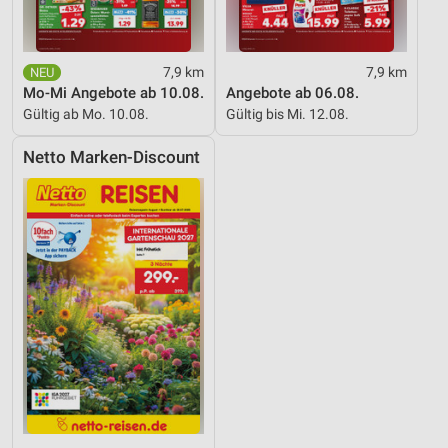
Verwendung reduzierter Daten zur Auswahl von
Werbeanzeigen
Erstellung von Profilen für personalisierte
7,9 km
7,9 km
Werbung
Mo-Mi Angebote ab 10.08.
Angebote ab 06.08.
Gültig ab Mo. 10.08.
Gültig bis Mi. 12.08.
Verwendung von Profilen zur Auswahl
personalisierter Werbung
Netto Marken-Discount
Erstellung von Profilen zur Personalisierung
von Inhalten
Verwendung von Profilen zur Auswahl
personalisierter Inhalte
Messung der Werbeleistung
Messung der Performance von Inhalten
Analyse von Zielgruppen durch Statistiken oder
Kombinationen von Daten aus verschiedenen
Quellen