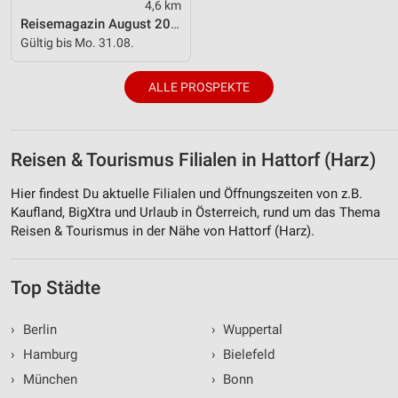
4,6 km
Entwicklung und Verbesserung der Angebote
Reisemagazin August 2026
Gültig bis Mo. 31.08.
Verwendung reduzierter Daten zur Auswahl von
Inhalten
ALLE PROSPEKTE
IAB-Besonderheiten:
Verwendung genauer Standortdaten
Geräte anhand von aktiv angeforderten
Reisen & Tourismus Filialen in Hattorf (Harz)
Informationen identifizieren
Hier findest Du aktuelle Filialen und Öffnungszeiten von z.B.
Nicht-IAB-Verarbeitungszwecke:
Kaufland, BigXtra und Urlaub in Österreich, rund um das Thema
Notwendig
Reisen & Tourismus in der Nähe von Hattorf (Harz).
Performance
Top Städte
Funktional
›
Berlin
›
Wuppertal
Werbung
›
Hamburg
›
Bielefeld
›
München
›
Bonn