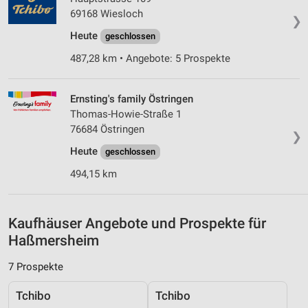
Speichern von oder Zugriff auf Informationen
69168 Wiesloch
❯
auf einem Endgerät
Heute
geschlossen
Verwendung reduzierter Daten zur Auswahl von
487,28 km • Angebote: 5 Prospekte
Werbeanzeigen
Erstellung von Profilen für personalisierte
Ernsting's family Östringen
Werbung
Thomas-Howie-Straße 1
Verwendung von Profilen zur Auswahl
76684 Östringen
❯
personalisierter Werbung
Heute
geschlossen
Erstellung von Profilen zur Personalisierung
494,15 km
von Inhalten
Verwendung von Profilen zur Auswahl
personalisierter Inhalte
Kaufhäuser Angebote und Prospekte für
Haßmersheim
Messung der Werbeleistung
7 Prospekte
Messung der Performance von Inhalten
Tchibo
Tchibo
Analyse von Zielgruppen durch Statistiken oder