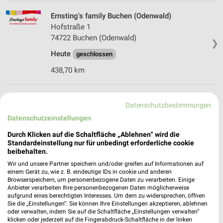
Ernsting's family Buchen (Odenwald)
Hofstraße 1
74722 Buchen (Odenwald)
❯
Heute
geschlossen
438,70 km
Ernsting's family Öhringen
Datenschutzbestimmungen
Haagweg 11
Datenschutzeinstellungen
74613 Öhringen
❯
Durch Klicken auf die Schaltfläche „Ablehnen“ wird die
Heute
geschlossen
Standardeinstellung nur für unbedingt erforderliche cookie
beibehalten.
459,46 km
Wir und unsere Partner speichern und/oder greifen auf Informationen auf
einem Gerät zu, wie z. B. eindeutige IDs in cookie und anderen
Browserspeichern, um personenbezogene Daten zu verarbeiten. Einige
Tchibo Filiale mit Kaffee Bar Oehringen
Anbieter verarbeiten Ihre personenbezogenen Daten möglicherweise
Poststrasse 71
aufgrund eines berechtigten Interesses. Um dem zu widersprechen, öffnen
Sie die „Einstellungen“. Sie können Ihre Einstellungen akzeptieren, ablehnen
74613 Oehringen
❯
oder verwalten, indem Sie auf die Schaltfläche „Einstellungen verwalten“
klicken oder jederzeit auf die Fingerabdruck-Schaltfläche in der linken
Heute
geschlossen