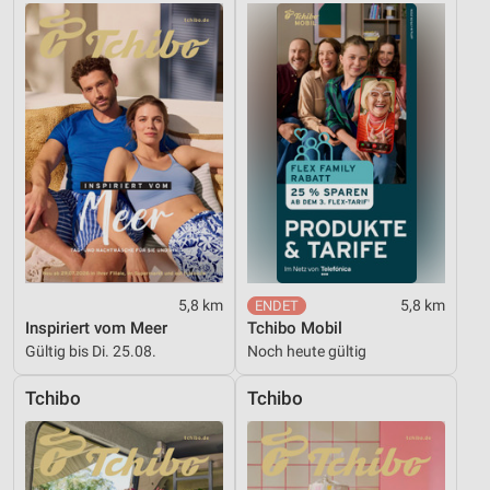
Kombinationen von Daten aus verschiedenen
Quellen
Entwicklung und Verbesserung der Angebote
Verwendung reduzierter Daten zur Auswahl von
Inhalten
IAB-Besonderheiten:
Verwendung genauer Standortdaten
Geräte anhand von aktiv angeforderten
Informationen identifizieren
5,8 km
5,8 km
Nicht-IAB-Verarbeitungszwecke:
Inspiriert vom Meer
Tchibo Mobil
Notwendig
Gültig bis Di. 25.08.
Noch heute gültig
Performance
Tchibo
Tchibo
Funktional
Werbung