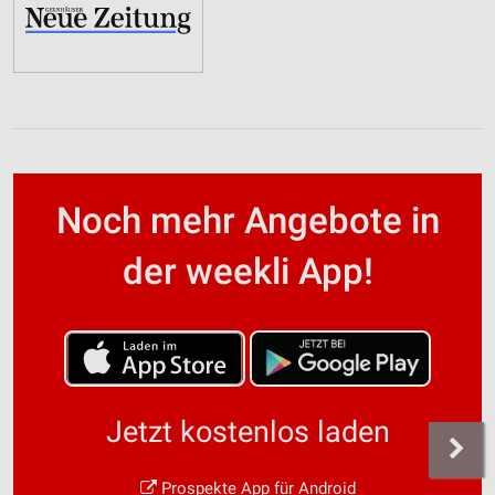
Noch mehr Angebote in
der weekli App!
Jetzt kostenlos laden
Prospekte App für Android