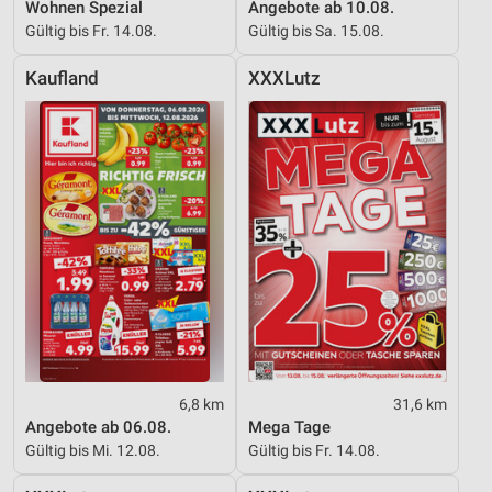
Wohnen Spezial
Angebote ab 10.08.
Verwendung reduzierter Daten zur Auswahl von
Gültig bis Fr. 14.08.
Gültig bis Sa. 15.08.
Werbeanzeigen
Kaufland
XXXLutz
Erstellung von Profilen für personalisierte
Werbung
Verwendung von Profilen zur Auswahl
personalisierter Werbung
Erstellung von Profilen zur Personalisierung
von Inhalten
Verwendung von Profilen zur Auswahl
personalisierter Inhalte
Messung der Werbeleistung
Messung der Performance von Inhalten
6,8 km
31,6 km
Angebote ab 06.08.
Mega Tage
Analyse von Zielgruppen durch Statistiken oder
Gültig bis Mi. 12.08.
Gültig bis Fr. 14.08.
Kombinationen von Daten aus verschiedenen
Quellen