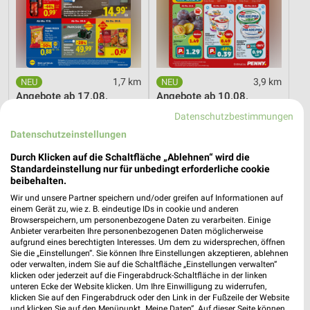
1,7 km
3,9 km
Angebote ab 17.08.
Angebote ab 10.08.
Gültig ab Mo. 17.08.
Gültig bis Sa. 15.08.
Datenschutzbestimmungen
Datenschutzeinstellungen
Kaufland
XXXLutz
Durch Klicken auf die Schaltfläche „Ablehnen“ wird die
Standardeinstellung nur für unbedingt erforderliche cookie
beibehalten.
Wir und unsere Partner speichern und/oder greifen auf Informationen auf
einem Gerät zu, wie z. B. eindeutige IDs in cookie und anderen
Browserspeichern, um personenbezogene Daten zu verarbeiten. Einige
Anbieter verarbeiten Ihre personenbezogenen Daten möglicherweise
aufgrund eines berechtigten Interesses. Um dem zu widersprechen, öffnen
Sie die „Einstellungen“. Sie können Ihre Einstellungen akzeptieren, ablehnen
oder verwalten, indem Sie auf die Schaltfläche „Einstellungen verwalten“
klicken oder jederzeit auf die Fingerabdruck-Schaltfläche in der linken
unteren Ecke der Website klicken. Um Ihre Einwilligung zu widerrufen,
klicken Sie auf den Fingerabdruck oder den Link in der Fußzeile der Website
und klicken Sie auf den Menüpunkt „Meine Daten“. Auf dieser Seite können