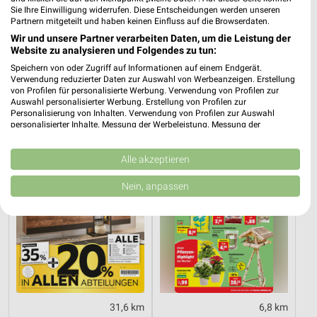
Sie Ihre Einwilligung widerrufen. Diese Entscheidungen werden unseren
Partnern mitgeteilt und haben keinen Einfluss auf die Browserdaten.
6,8 km
31,6 km
Wir und unsere Partner verarbeiten Daten, um die Leistung der
Website zu analysieren und Folgendes zu tun:
Mo-Mi Angebote ab 10.08.
Dieter Knoll
Gültig bis Mi. 12.08.
Gültig bis Fr. 14.08.
Speichern von oder Zugriff auf Informationen auf einem Endgerät.
Verwendung reduzierter Daten zur Auswahl von Werbeanzeigen. Erstellung
von Profilen für personalisierte Werbung. Verwendung von Profilen zur
XXXLutz
Thomas Philipps
Auswahl personalisierter Werbung. Erstellung von Profilen zur
Personalisierung von Inhalten. Verwendung von Profilen zur Auswahl
personalisierter Inhalte. Messung der Werbeleistung. Messung der
Performance von Inhalten. Analyse von Zielgruppen durch Statistiken oder
Kombinationen von Daten aus verschiedenen Quellen. Entwicklung und
Verbesserung der Angebote. Verwendung reduzierter Daten zur Auswahl
Alle akzeptieren
von Inhalten.
Daten können außerhalb der Europäischen Union weitergegeben und in die
Nein, anpassen
USA gesendet werden.
Ihre Einwilligung und die cookie Richtlinie gelten ausschließlich für diese
Website/App.
Partnerliste anzeigen (1 IAB-Anbieter)
Wir nutzen Ihre Daten für folgende Zwecke:
IAB-Verarbeitungszwecke:
Speichern von oder Zugriff auf Informationen
31,6 km
6,8 km
auf einem Endgerät