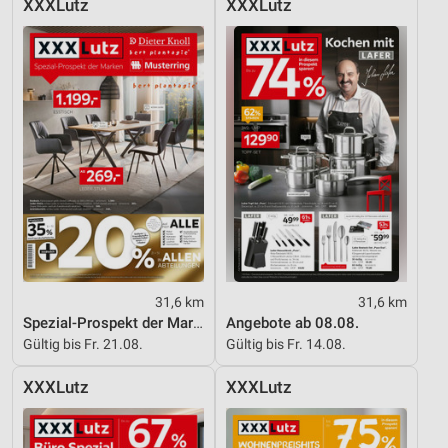
XXXLutz
XXXLutz
Entwicklung und Verbesserung der Angebote
Verwendung reduzierter Daten zur Auswahl von
Inhalten
IAB-Besonderheiten:
Verwendung genauer Standortdaten
Geräte anhand von aktiv angeforderten
Informationen identifizieren
Nicht-IAB-Verarbeitungszwecke:
Notwendig
31,6 km
31,6 km
Performance
Spezial-Prospekt der Marken
Angebote ab 08.08.
Gültig bis Fr. 21.08.
Gültig bis Fr. 14.08.
Funktional
XXXLutz
XXXLutz
Werbung