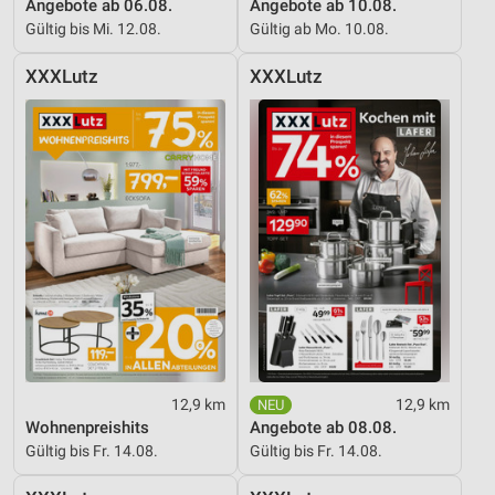
Angebote ab 06.08.
Angebote ab 10.08.
Gültig bis Mi. 12.08.
Gültig ab Mo. 10.08.
Entwicklung und Verbesserung der Angebote
Verwendung reduzierter Daten zur Auswahl von
XXXLutz
XXXLutz
Inhalten
IAB-Besonderheiten:
Verwendung genauer Standortdaten
Geräte anhand von aktiv angeforderten
Informationen identifizieren
Nicht-IAB-Verarbeitungszwecke:
Notwendig
Performance
Funktional
12,9 km
12,9 km
Wohnenpreishits
Angebote ab 08.08.
Werbung
Gültig bis Fr. 14.08.
Gültig bis Fr. 14.08.