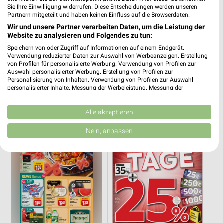
Sie Ihre Einwilligung widerrufen. Diese Entscheidungen werden unseren
Partnern mitgeteilt und haben keinen Einfluss auf die Browserdaten.
Wir und unsere Partner verarbeiten Daten, um die Leistung der
Website zu analysieren und Folgendes zu tun:
Speichern von oder Zugriff auf Informationen auf einem Endgerät.
Verwendung reduzierter Daten zur Auswahl von Werbeanzeigen. Erstellung
12,9 km
12,9 km
von Profilen für personalisierte Werbung. Verwendung von Profilen zur
Wohnen Spezial
Dieter Knoll
Auswahl personalisierter Werbung. Erstellung von Profilen zur
Gültig bis Fr. 14.08.
Gültig bis Fr. 14.08.
Personalisierung von Inhalten. Verwendung von Profilen zur Auswahl
personalisierter Inhalte. Messung der Werbeleistung. Messung der
Performance von Inhalten. Analyse von Zielgruppen durch Statistiken oder
REWE
XXXLutz
Kombinationen von Daten aus verschiedenen Quellen. Entwicklung und
Verbesserung der Angebote. Verwendung reduzierter Daten zur Auswahl
Alle akzeptieren
von Inhalten.
Daten können außerhalb der Europäischen Union weitergegeben und in die
Nein, anpassen
USA gesendet werden.
Ihre Einwilligung und die cookie Richtlinie gelten ausschließlich für diese
Website/App.
Partnerliste anzeigen (1 IAB-Anbieter)
Wir nutzen Ihre Daten für folgende Zwecke:
IAB-Verarbeitungszwecke:
Speichern von oder Zugriff auf Informationen
auf einem Endgerät