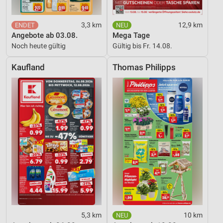
Verwendung reduzierter Daten zur Auswahl von
Werbeanzeigen
3,3 km
12,9 km
Angebote ab 03.08.
Mega Tage
Erstellung von Profilen für personalisierte
Noch heute gültig
Gültig bis Fr. 14.08.
Werbung
Kaufland
Thomas Philipps
Verwendung von Profilen zur Auswahl
personalisierter Werbung
Erstellung von Profilen zur Personalisierung
von Inhalten
Verwendung von Profilen zur Auswahl
personalisierter Inhalte
Messung der Werbeleistung
Messung der Performance von Inhalten
Analyse von Zielgruppen durch Statistiken oder
Kombinationen von Daten aus verschiedenen
5,3 km
10 km
Quellen