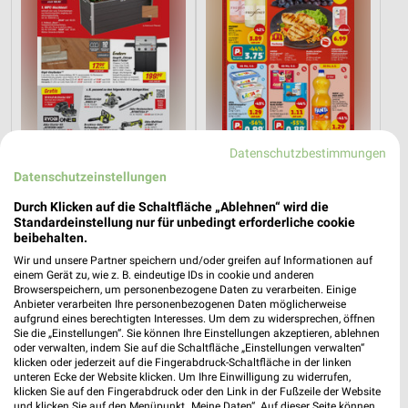
Datenschutzbestimmungen
20,6 km
4,2 km
Datenschutzeinstellungen
Angebote ab 08.08.
Angebote ab 03.08.
Gültig bis Fr. 14.08.
Noch heute gültig
Durch Klicken auf die Schaltfläche „Ablehnen“ wird die
Standardeinstellung nur für unbedingt erforderliche cookie
beibehalten.
XXXLutz
XXXLutz
Wir und unsere Partner speichern und/oder greifen auf Informationen auf
einem Gerät zu, wie z. B. eindeutige IDs in cookie und anderen
Browserspeichern, um personenbezogene Daten zu verarbeiten. Einige
Anbieter verarbeiten Ihre personenbezogenen Daten möglicherweise
aufgrund eines berechtigten Interesses. Um dem zu widersprechen, öffnen
Sie die „Einstellungen“. Sie können Ihre Einstellungen akzeptieren, ablehnen
oder verwalten, indem Sie auf die Schaltfläche „Einstellungen verwalten“
klicken oder jederzeit auf die Fingerabdruck-Schaltfläche in der linken
unteren Ecke der Website klicken. Um Ihre Einwilligung zu widerrufen,
klicken Sie auf den Fingerabdruck oder den Link in der Fußzeile der Website
und klicken Sie auf den Menüpunkt „Meine Daten“. Auf dieser Seite können