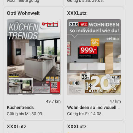
Noch heute gültig
Gültig bis Sa. 29.08.
Performance
Opti Wohnwelt
XXXLutz
Funktional
Werbung
49,7 km
47 km
Küchentrends
Wohnideen so individuell wie du!
Gültig bis Mi. 30.09.
Gültig bis Fr. 14.08.
XXXLutz
XXXLutz