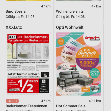
Messung der Werbeleistung
47 km
47 km
Büro Spezial
Wohnenpreishits
Messung der Performance von Inhalten
Gültig bis Fr. 14.08.
Gültig bis Fr. 14.08.
Analyse von Zielgruppen durch Statistiken oder
XXXLutz
Opti Wohnwelt
Kombinationen von Daten aus verschiedenen
Quellen
Entwicklung und Verbesserung der Angebote
Verwendung reduzierter Daten zur Auswahl von
Inhalten
IAB-Besonderheiten:
Verwendung genauer Standortdaten
Geräte anhand von aktiv angeforderten
Informationen identifizieren
Nicht-IAB-Verarbeitungszwecke:
47 km
49,7 km
Notwendig
Badezimmer-Testerinnen
Hot Sommer Sale