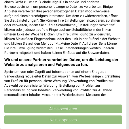
einem Gerät zu, wie z. B. eindeutige IDs in cookie und anderen
Browserspeichern, um personenbezogene Daten zu verarbeiten. Einige
Anbieter verarbeiten Ihre personenbezogenen Daten möglicherweise
aufgrund eines berechtigten Interesses. Um dem zu widersprechen, öffnen
Sie die „Einstellungen“. Sie können Ihre Einstellungen akzeptieren, ablehnen
oder verwalten, indem Sie auf die Schaltfläche „Einstellungen verwalten“
klicken oder jederzeit auf die Fingerabdruck-Schaltfläche in der linken
unteren Ecke der Website klicken. Um Ihre Einwilligung zu widerrufen,
klicken Sie auf den Fingerabdruck oder den Link in der Fußzeile der Website
und klicken Sie auf den Menüpunkt „Meine Daten“. Auf dieser Seite können
47 km
7,5 km
Sie Ihre Einwilligung widerrufen. Diese Entscheidungen werden unseren
Dieter Knoll
Angebote ab 06.08.
Partnern mitgeteilt und haben keinen Einfluss auf die Browserdaten.
Gültig bis Fr. 14.08.
Gültig bis Mi. 12.08.
Wir und unsere Partner verarbeiten Daten, um die Leistung der
Website zu analysieren und Folgendes zu tun:
REWE
EDEKA
Speichern von oder Zugriff auf Informationen auf einem Endgerät.
Verwendung reduzierter Daten zur Auswahl von Werbeanzeigen. Erstellung
von Profilen für personalisierte Werbung. Verwendung von Profilen zur
Auswahl personalisierter Werbung. Erstellung von Profilen zur
Personalisierung von Inhalten. Verwendung von Profilen zur Auswahl
personalisierter Inhalte. Messung der Werbeleistung. Messung der
Performance von Inhalten. Analyse von Zielgruppen durch Statistiken oder
Kombinationen von Daten aus verschiedenen Quellen. Entwicklung und
Verbesserung der Angebote. Verwendung reduzierter Daten zur Auswahl
Alle akzeptieren
von Inhalten.
Daten können außerhalb der Europäischen Union weitergegeben und in die
Nein, anpassen
USA gesendet werden.
Ihre Einwilligung und die cookie Richtlinie gelten ausschließlich für diese