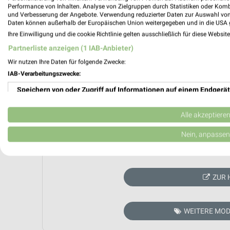
Performance von Inhalten. Analyse von Zielgruppen durch Statistiken oder Kom
und Verbesserung der Angebote. Verwendung reduzierter Daten zur Auswahl von
Daten können außerhalb der Europäischen Union weitergegeben und in die USA 
Ihre Einwilligung und die cookie Richtlinie gelten ausschließlich für diese Websit
Partnerliste anzeigen (1 IAB-Anbieter)
Wir nutzen Ihre Daten für folgende Zwecke:
IAB-Verarbeitungszwecke:
Speichern von oder Zugriff auf Informationen auf einem Endgerät
Verwendung reduzierter Daten zur Auswahl von Werbeanzeigen
Alle akzeptiere
Erstellung von Profilen für personalisierte Werbung
Nein, anpassen
Aktuell kein
Verwendung von Profilen zur Auswahl personalisierter Werbung
Erstellung von Profilen zur Personalisierung von Inhalten
ZUR 
Verwendung von Profilen zur Auswahl personalisierter Inhalte
WEITERE MOD
Messung der Werbeleistung