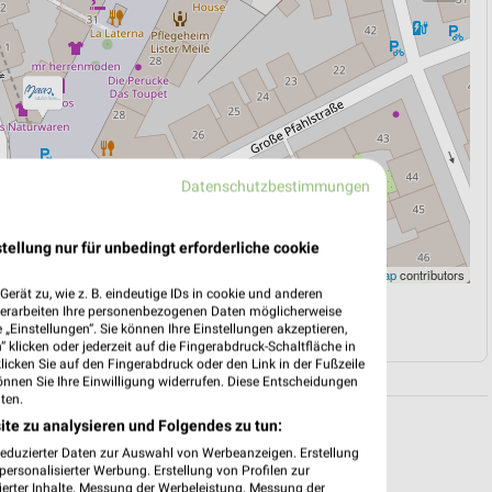
Datenschutzbestimmungen
tellung nur für unbedingt erforderliche cookie
Leaflet
|
©
OpenStreetMap
contributors
erät zu, wie z. B. eindeutige IDs in cookie und anderen
verarbeiten Ihre personenbezogenen Daten möglicherweise
N
NAVIGATION MIT GOOGLE/IOS MAPS
„Einstellungen“. Sie können Ihre Einstellungen akzeptieren,
 klicken oder jederzeit auf die Fingerabdruck-Schaltfläche in
klicken Sie auf den Fingerabdruck oder den Link in der Fußzeile
önnen Sie Ihre Einwilligung widerrufen. Diese Entscheidungen
ten.
ite zu analysieren und Folgendes zu tun:
reduzierter Daten zur Auswahl von Werbeanzeigen. Erstellung
ersonalisierter Werbung. Erstellung von Profilen zur
ierter Inhalte. Messung der Werbeleistung. Messung der