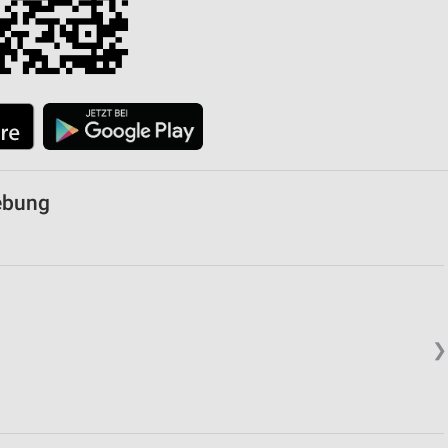
gebung
❯