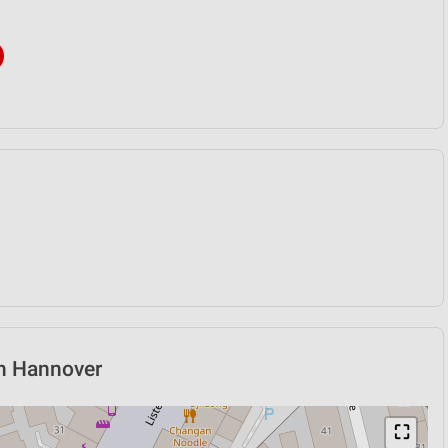
in Hannover
⛶