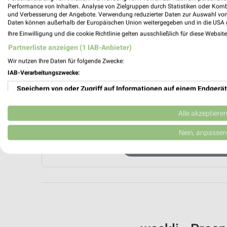
Performance von Inhalten. Analyse von Zielgruppen durch Statistiken oder Kom
und Verbesserung der Angebote. Verwendung reduzierter Daten zur Auswahl von
Daten können außerhalb der Europäischen Union weitergegeben und in die USA 
Ihre Einwilligung und die cookie Richtlinie gelten ausschließlich für diese Websit
Partnerliste anzeigen (1 IAB-Anbieter)
Wir nutzen Ihre Daten für folgende Zwecke:
IAB-Verarbeitungszwecke:
Aktuell kein
Speichern von oder Zugriff auf Informationen auf einem Endgerät
Verwendung reduzierter Daten zur Auswahl von Werbeanzeigen
Alle akzeptiere
ZUR 
Erstellung von Profilen für personalisierte Werbung
Nein, anpassen
WEITERE
Verwendung von Profilen zur Auswahl personalisierter Werbung
Erstellung von Profilen zur Personalisierung von Inhalten
Verwendung von Profilen zur Auswahl personalisierter Inhalte
Messung der Werbeleistung