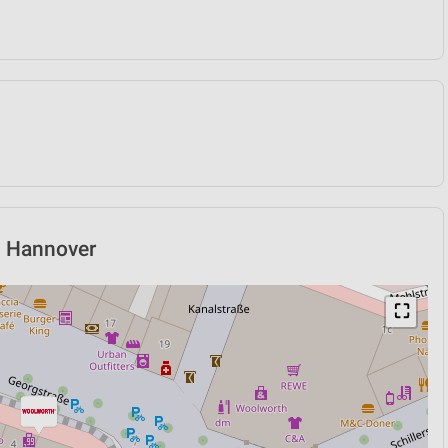
n Hannover
⛶