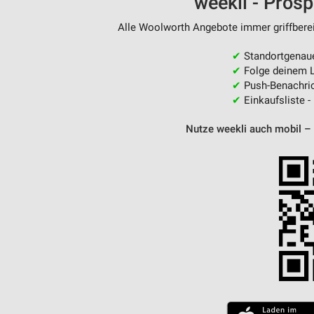
weekli - Pros
Messung der Performance von Inhalten
Alle Woolworth Angebote immer griffberei
Analyse von Zielgruppen durch Statistiken oder Kombinationen 
Quellen
✔
Standortgenau
✔
Folge deinem L
Entwicklung und Verbesserung der Angebote
✔
Push-Benachric
✔
Einkaufsliste -
Verwendung reduzierter Daten zur Auswahl von Inhalten
Nutze weekli auch mobil –
IAB-Besonderheiten:
Verwendung genauer Standortdaten
Geräte anhand von aktiv angeforderten Informationen identifizie
Nicht-IAB-Verarbeitungszwecke:
Notwendig
Performance
Funktional
Werbung