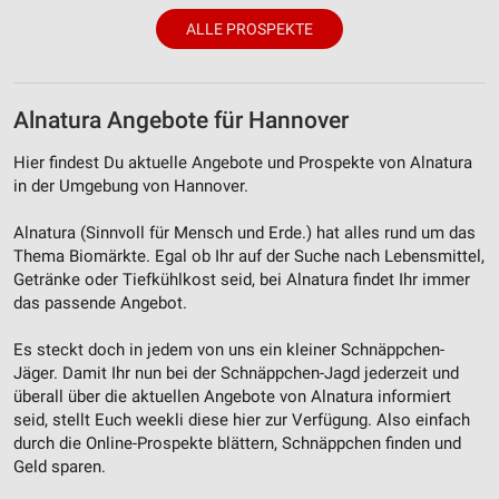
Verwendung von Profilen zur Auswahl
ALLE PROSPEKTE
personalisierter Werbung
Erstellung von Profilen zur Personalisierung
von Inhalten
Alnatura Angebote für Hannover
Verwendung von Profilen zur Auswahl
Hier findest Du aktuelle Angebote und Prospekte von Alnatura
personalisierter Inhalte
in der Umgebung von Hannover.
Messung der Werbeleistung
Alnatura (Sinnvoll für Mensch und Erde.) hat alles rund um das
Thema Biomärkte. Egal ob Ihr auf der Suche nach Lebensmittel,
Messung der Performance von Inhalten
Getränke oder Tiefkühlkost seid, bei Alnatura findet Ihr immer
das passende Angebot.
Analyse von Zielgruppen durch Statistiken oder
Kombinationen von Daten aus verschiedenen
Quellen
Es steckt doch in jedem von uns ein kleiner Schnäppchen-
Jäger. Damit Ihr nun bei der Schnäppchen-Jagd jederzeit und
Entwicklung und Verbesserung der Angebote
überall über die aktuellen Angebote von Alnatura informiert
seid, stellt Euch weekli diese hier zur Verfügung. Also einfach
Verwendung reduzierter Daten zur Auswahl von
durch die Online-Prospekte blättern, Schnäppchen finden und
Inhalten
Geld sparen.
IAB-Besonderheiten: