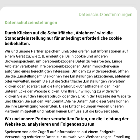
Biomärkte Angebote für Hannover und
Datenschutzbestimmungen
Umgebung
Datenschutzeinstellungen
Durch Klicken auf die Schaltfläche „Ablehnen“ wird die
3 Prospekte
Standardeinstellung nur für unbedingt erforderliche cookie
beibehalten.
Erdkorn
Reformhaus
Wir und unsere Partner speichern und/oder greifen auf Informationen auf
einem Gerät zu, wie z. B. eindeutige IDs in cookie und anderen
Browserspeichern, um personenbezogene Daten zu verarbeiten. Einige
Anbieter verarbeiten Ihre personenbezogenen Daten möglicherweise
aufgrund eines berechtigten Interesses. Um dem zu widersprechen, öffnen
Sie die „Einstellungen“. Sie können Ihre Einstellungen akzeptieren, ablehnen
oder verwalten, indem Sie auf die Schaltfläche „Einstellungen verwalten“
klicken oder jederzeit auf die Fingerabdruck-Schaltfläche in der linken
unteren Ecke der Website klicken. Um Ihre Einwilligung zu widerrufen,
klicken Sie auf den Fingerabdruck oder den Link in der Fußzeile der Website
und klicken Sie auf den Menüpunkt „Meine Daten“. Auf dieser Seite können
Sie Ihre Einwilligung widerrufen. Diese Entscheidungen werden unseren
Partnern mitgeteilt und haben keinen Einfluss auf die Browserdaten.
Wir und unsere Partner verarbeiten Daten, um die Leistung der
Website zu analysieren und Folgendes zu tun:
Speichern von oder Zugriff auf Informationen auf einem Endgerät.
Verwendung reduzierter Daten zur Auswahl von Werbeanzeigen. Erstellung
6,4 km
0,8 km