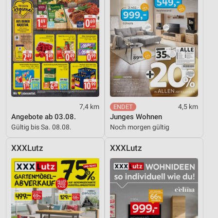
Kombinationen von Daten aus verschiedenen
Quellen
Entwicklung und Verbesserung der Angebote
Verwendung reduzierter Daten zur Auswahl von
Inhalten
IAB-Besonderheiten:
Verwendung genauer Standortdaten
7,4 km
4,5 km
Geräte anhand von aktiv angeforderten
Angebote ab 03.08.
Junges Wohnen
Informationen identifizieren
Gültig bis Sa. 08.08.
Noch morgen gültig
Nicht-IAB-Verarbeitungszwecke:
XXXLutz
XXXLutz
Notwendig
Performance
Funktional
Werbung