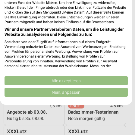
unteren Ecke der Website klicken. Um Ihre Einwilligung zu widerrufen,
Gültig bis Sa. 08.08.
Gültig bis Mi. 12.08.
klicken Sie auf den Fingerabdruck oder den Link in der Fußzeile der Website
und klicken Sie auf den Menüpunkt „Meine Daten“. Auf dieser Seite können
REWE
XXXLutz
Sie Ihre Einwilligung widerrufen. Diese Entscheidungen werden unseren
Partnern mitgeteilt und haben keinen Einfluss auf die Browserdaten.
Wir und unsere Partner verarbeiten Daten, um die Leistung der
Website zu analysieren und Folgendes zu tun:
Speichern von oder Zugriff auf Informationen auf einem Endgerät.
Verwendung reduzierter Daten zur Auswahl von Werbeanzeigen. Erstellung
von Profilen für personalisierte Werbung. Verwendung von Profilen zur
Auswahl personalisierter Werbung. Erstellung von Profilen zur
Personalisierung von Inhalten. Verwendung von Profilen zur Auswahl
personalisierter Inhalte. Messung der Werbeleistung. Messung der
Performance von Inhalten. Analyse von Zielgruppen durch Statistiken oder
Kombinationen von Daten aus verschiedenen Quellen. Entwicklung und
Verbesserung der Angebote. Verwendung reduzierter Daten zur Auswahl
Alle akzeptieren
von Inhalten.
Daten können außerhalb der Europäischen Union weitergegeben und in die
Nein, anpassen
USA gesendet werden.
Ihre Einwilligung und die cookie Richtlinie gelten ausschließlich für diese
7,5 km
4,5 km
Website/App.
Angebote ab 03.08.
Badezimmer-Testerinnen
Partnerliste anzeigen (1 IAB-Anbieter)
Gültig bis Sa. 08.08.
Noch morgen gültig
Wir nutzen Ihre Daten für folgende Zwecke:
IAB-Verarbeitungszwecke:
XXXLutz
XXXLutz