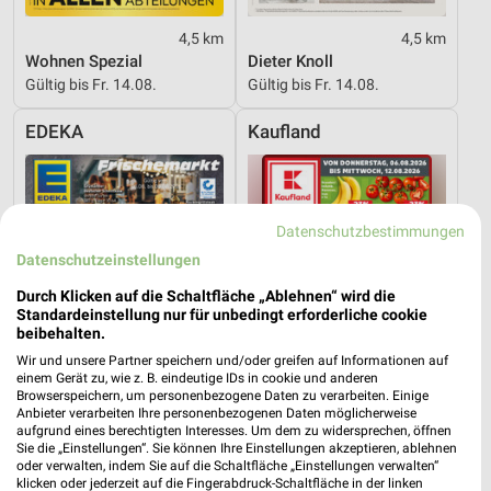
4,5 km
4,5 km
Wohnen Spezial
Dieter Knoll
Gültig bis Fr. 14.08.
Gültig bis Fr. 14.08.
EDEKA
Kaufland
Datenschutzbestimmungen
Datenschutzeinstellungen
Durch Klicken auf die Schaltfläche „Ablehnen“ wird die
Standardeinstellung nur für unbedingt erforderliche cookie
beibehalten.
Wir und unsere Partner speichern und/oder greifen auf Informationen auf
einem Gerät zu, wie z. B. eindeutige IDs in cookie und anderen
Browserspeichern, um personenbezogene Daten zu verarbeiten. Einige
Anbieter verarbeiten Ihre personenbezogenen Daten möglicherweise
aufgrund eines berechtigten Interesses. Um dem zu widersprechen, öffnen
Sie die „Einstellungen“. Sie können Ihre Einstellungen akzeptieren, ablehnen
21,1 km
6,9 km
oder verwalten, indem Sie auf die Schaltfläche „Einstellungen verwalten“
Angebote ab 03.08.
Angebote ab 06.08.
klicken oder jederzeit auf die Fingerabdruck-Schaltfläche in der linken