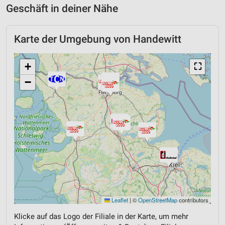
Geschäft in deiner Nähe
Karte der Umgebung von Handewitt
+
⛶
−
Leaflet
|
©
OpenStreetMap
contributors
Klicke auf das Logo der Filiale in der Karte, um mehr