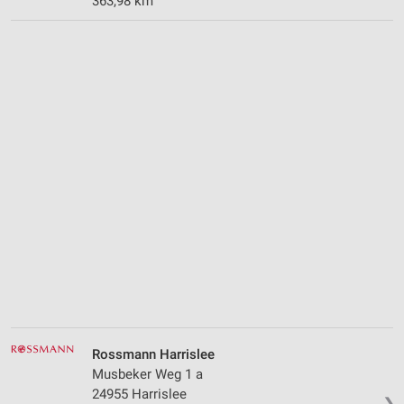
363,98 km
Rossmann Harrislee
Musbeker Weg 1 a
24955 Harrislee
❯