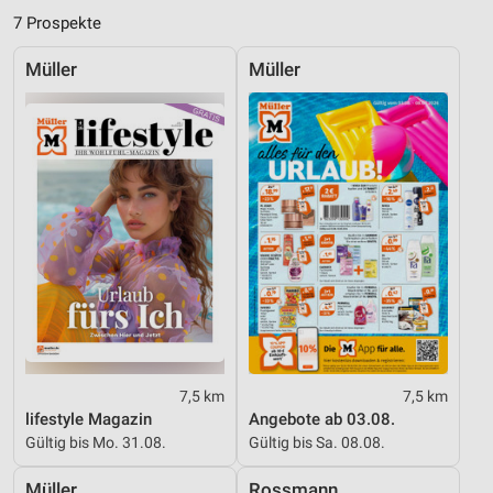
Analyse von Zielgruppen durch Statistiken oder
7 Prospekte
Kombinationen von Daten aus verschiedenen
Quellen
Müller
Müller
Entwicklung und Verbesserung der Angebote
Verwendung reduzierter Daten zur Auswahl von
Inhalten
IAB-Besonderheiten:
Verwendung genauer Standortdaten
Geräte anhand von aktiv angeforderten
Informationen identifizieren
Nicht-IAB-Verarbeitungszwecke:
Notwendig
7,5 km
7,5 km
Performance
lifestyle Magazin
Angebote ab 03.08.
Gültig bis Mo. 31.08.
Gültig bis Sa. 08.08.
Funktional
Müller
Rossmann