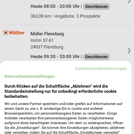
Heute 08:00 - 20:00 Uhr |
Geschlossen
363,08 km • Angebote: 3 Prospekte
Müller Flensburg
Holm 57-61
24937 Flensburg
❯
Heute 09:30 - 20:00 Uhr |
Geschlossen
362,78 km • Angebote: 4 Prospekte
Datenschutzbestimmungen
Datenschutzeinstellungen
Rossmann Flensburg
Durch Klicken auf die Schaltfläche „Ablehnen“ wird die
Hochfelder Landstr. 21
Standardeinstellung nur für unbedingt erforderliche cookie
beibehalten.
24943 Flensburg
❯
Wir und unsere Partner speichern und/oder greifen auf Informationen auf
Heute 07:00 - 21:00 Uhr |
Öffnet in 33 Min.
einem Gerät zu, wie z. B. eindeutige IDs in cookie und anderen
Browserspeichern, um personenbezogene Daten zu verarbeiten. Einige
360,41 km • Angebote: 3 Prospekte
Anbieter verarbeiten Ihre personenbezogenen Daten möglicherweise
aufgrund eines berechtigten Interesses. Um dem zu widersprechen, öffnen
Sie die „Einstellungen“. Sie können Ihre Einstellungen akzeptieren, ablehnen
oder verwalten, indem Sie auf die Schaltfläche „Einstellungen verwalten“