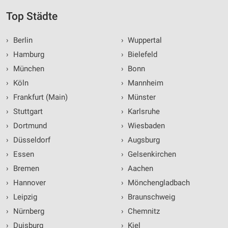
Top Städte
›
Berlin
›
Wuppertal
›
Hamburg
›
Bielefeld
›
München
›
Bonn
›
Köln
›
Mannheim
›
Frankfurt (Main)
›
Münster
›
Stuttgart
›
Karlsruhe
›
Dortmund
›
Wiesbaden
›
Düsseldorf
›
Augsburg
›
Essen
›
Gelsenkirchen
›
Bremen
›
Aachen
›
Hannover
›
Mönchengladbach
›
Leipzig
›
Braunschweig
›
Nürnberg
›
Chemnitz
›
Duisburg
›
Kiel