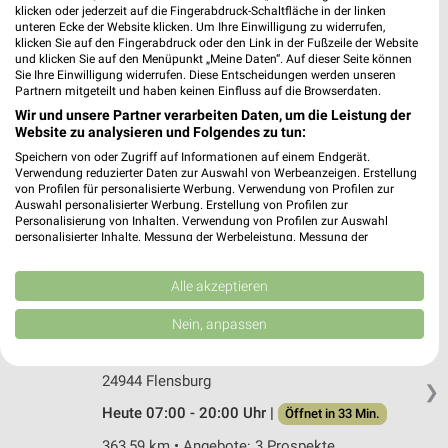
Rossmann Flensburg
klicken oder jederzeit auf die Fingerabdruck-Schaltfläche in der linken
Mürwiker Str. 89
unteren Ecke der Website klicken. Um Ihre Einwilligung zu widerrufen,
klicken Sie auf den Fingerabdruck oder den Link in der Fußzeile der Website
24943 Flensburg
❯
und klicken Sie auf den Menüpunkt „Meine Daten“. Auf dieser Seite können
Sie Ihre Einwilligung widerrufen. Diese Entscheidungen werden unseren
Heute 08:00 - 21:00 Uhr |
Geschlossen
Partnern mitgeteilt und haben keinen Einfluss auf die Browserdaten.
363,37 km • Angebote: 3 Prospekte
Wir und unsere Partner verarbeiten Daten, um die Leistung der
Website zu analysieren und Folgendes zu tun:
Speichern von oder Zugriff auf Informationen auf einem Endgerät.
dm Flensburg
Verwendung reduzierter Daten zur Auswahl von Werbeanzeigen. Erstellung
von Profilen für personalisierte Werbung. Verwendung von Profilen zur
Schottweg 94
Auswahl personalisierter Werbung. Erstellung von Profilen zur
24944 Flensburg
❯
Personalisierung von Inhalten. Verwendung von Profilen zur Auswahl
personalisierter Inhalte. Messung der Werbeleistung. Messung der
Heute 08:00 - 20:00 Uhr |
Geschlossen
Performance von Inhalten. Analyse von Zielgruppen durch Statistiken oder
Kombinationen von Daten aus verschiedenen Quellen. Entwicklung und
362,21 km
Verbesserung der Angebote. Verwendung reduzierter Daten zur Auswahl
Alle akzeptieren
von Inhalten.
Daten können außerhalb der Europäischen Union weitergegeben und in die
Nein, anpassen
USA gesendet werden.
Rossmann Flensburg
Ihre Einwilligung und die cookie Richtlinie gelten ausschließlich für diese
Fördestr. 68 A
Website/App.
24944 Flensburg
❯
Partnerliste anzeigen (1 IAB-Anbieter)
Heute 07:00 - 20:00 Uhr |
Öffnet in 33 Min.
Wir nutzen Ihre Daten für folgende Zwecke:
363,59 km • Angebote: 3 Prospekte
IAB-Verarbeitungszwecke: