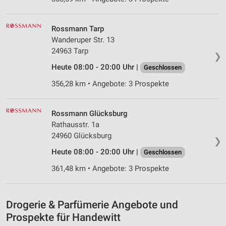
Speichern von oder Zugriff auf Informationen
auf einem Endgerät
Rossmann Tarp
Wanderuper Str. 13
Verwendung reduzierter Daten zur Auswahl von
24963 Tarp
Werbeanzeigen
❯
Heute 08:00 - 20:00 Uhr |
Geschlossen
Erstellung von Profilen für personalisierte
Werbung
356,28 km • Angebote: 3 Prospekte
Verwendung von Profilen zur Auswahl
personalisierter Werbung
Rossmann Glücksburg
Rathausstr. 1a
Erstellung von Profilen zur Personalisierung
24960 Glücksburg
❯
von Inhalten
Heute 08:00 - 20:00 Uhr |
Geschlossen
Verwendung von Profilen zur Auswahl
361,48 km • Angebote: 3 Prospekte
personalisierter Inhalte
Messung der Werbeleistung
Drogerie & Parfümerie Angebote und
Messung der Performance von Inhalten
Prospekte für Handewitt