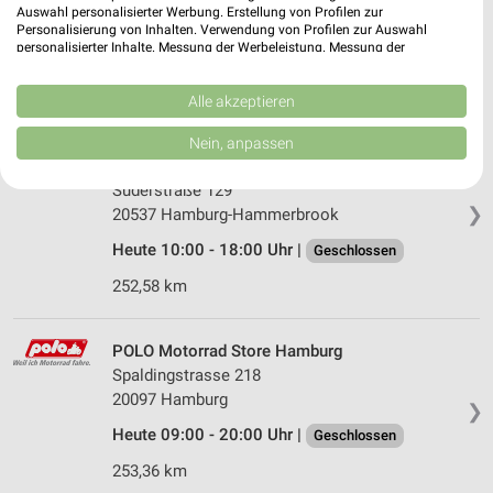
22769 Hamburg
Auswahl personalisierter Werbung. Erstellung von Profilen zur
❯
Personalisierung von Inhalten. Verwendung von Profilen zur Auswahl
Heute 08:00 - 14:00 Uhr |
Öffnet in 41 Min.
personalisierter Inhalte. Messung der Werbeleistung. Messung der
Performance von Inhalten. Analyse von Zielgruppen durch Statistiken oder
259,51 km
Kombinationen von Daten aus verschiedenen Quellen. Entwicklung und
Verbesserung der Angebote. Verwendung reduzierter Daten zur Auswahl
Alle akzeptieren
von Inhalten.
Daten können außerhalb der Europäischen Union weitergegeben und in die
Louis Verkauf ab Lager Hamburg Hamburg-
Nein, anpassen
USA gesendet werden.
Hammerbrook
Ihre Einwilligung und die cookie Richtlinie gelten ausschließlich für diese
Süderstraße 129
Website/App.
❯
20537 Hamburg-Hammerbrook
Partnerliste anzeigen (1 IAB-Anbieter)
Heute 10:00 - 18:00 Uhr |
Geschlossen
Wir nutzen Ihre Daten für folgende Zwecke:
IAB-Verarbeitungszwecke:
252,58 km
Speichern von oder Zugriff auf Informationen
auf einem Endgerät
POLO Motorrad Store Hamburg
Spaldingstrasse 218
Verwendung reduzierter Daten zur Auswahl von
Werbeanzeigen
20097 Hamburg
❯
Heute 09:00 - 20:00 Uhr |
Geschlossen
Erstellung von Profilen für personalisierte
Werbung
253,36 km