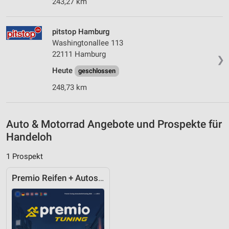
243,27 km
Verwendung genauer Standortdaten
Geräte anhand von aktiv angeforderten
pitstop Hamburg
Informationen identifizieren
Washingtonallee 113
22111 Hamburg
Nicht-IAB-Verarbeitungszwecke:
❯
Notwendig
Heute
geschlossen
248,73 km
Performance
Funktional
Auto & Motorrad Angebote und Prospekte für
Werbung
Handeloh
1 Prospekt
Premio Reifen + Autoservice