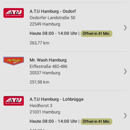
Verwendung von Profilen zur Auswahl
personalisierter Werbung
A.T.U Hamburg - Osdorf
Osdorfer Landstraße 50
Erstellung von Profilen zur Personalisierung
22549 Hamburg
von Inhalten
❯
Heute 08:00 - 14:00 Uhr |
Öffnet in 41 Min.
Verwendung von Profilen zur Auswahl
personalisierter Inhalte
263,77 km
Messung der Werbeleistung
Mr. Wash Hamburg
Messung der Performance von Inhalten
Eiffestraße 482-486
❯
20537 Hamburg
Analyse von Zielgruppen durch Statistiken oder
251,98 km
Kombinationen von Daten aus verschiedenen
Quellen
Entwicklung und Verbesserung der Angebote
A.T.U Hamburg - Lohbrügge
Heidhorst 3
Verwendung reduzierter Daten zur Auswahl von
21031 Hamburg
❯
Inhalten
Heute 08:00 - 14:00 Uhr |
Öffnet in 41 Min.
IAB-Besonderheiten: