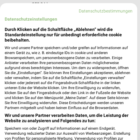
252,84 km
Datenschutzbestimmungen
Datenschutzeinstellungen
pitstop Hamburg
Durch Klicken auf die Schaltfläche „Ablehnen“ wird die
Stresemannstr. 362
Standardeinstellung nur für unbedingt erforderliche cookie
22761 Hamburg
❯
beibehalten.
Heute 08:00 - 13:00 Uhr |
Öffnet in 41 Min.
Wir und unsere Partner speichern und/oder greifen auf Informationen auf
einem Gerät zu, wie z. B. eindeutige IDs in cookie und anderen
260,05 km
Browserspeichern, um personenbezogene Daten zu verarbeiten. Einige
Anbieter verarbeiten Ihre personenbezogenen Daten möglicherweise
aufgrund eines berechtigten Interesses. Um dem zu widersprechen, öffnen
Sie die „Einstellungen“. Sie können Ihre Einstellungen akzeptieren, ablehnen
Mr. Wash Hamburg
oder verwalten, indem Sie auf die Schaltfläche „Einstellungen verwalten“
Stresemannstraße 349-351
klicken oder jederzeit auf die Fingerabdruck-Schaltfläche in der linken
unteren Ecke der Website klicken. Um Ihre Einwilligung zu widerrufen,
22761 Hamburg
❯
klicken Sie auf den Fingerabdruck oder den Link in der Fußzeile der Website
und klicken Sie auf den Menüpunkt „Meine Daten“. Auf dieser Seite können
Heute 08:00 - 18:00 Uhr |
Öffnet in 41 Min.
Sie Ihre Einwilligung widerrufen. Diese Entscheidungen werden unseren
Partnern mitgeteilt und haben keinen Einfluss auf die Browserdaten.
260,04 km
Wir und unsere Partner verarbeiten Daten, um die Leistung der
Website zu analysieren und Folgendes zu tun:
A.T.U Hamburg - Altona
Speichern von oder Zugriff auf Informationen auf einem Endgerät.
Verwendung reduzierter Daten zur Auswahl von Werbeanzeigen. Erstellung
Stresemannstraße 297
von Profilen für personalisierte Werbung. Verwendung von Profilen zur