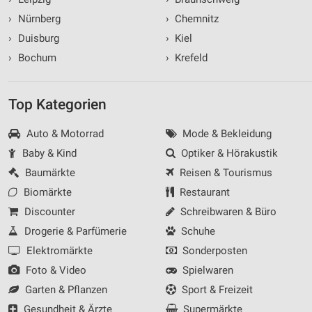
›
Nürnberg
›
Chemnitz
›
Duisburg
›
Kiel
›
Bochum
›
Krefeld
Top Kategorien
Auto & Motorrad
Mode & Bekleidung
Baby & Kind
Optiker & Hörakustik
Baumärkte
Reisen & Tourismus
Biomärkte
Restaurant
Discounter
Schreibwaren & Büro
Drogerie & Parfümerie
Schuhe
Elektromärkte
Sonderposten
Foto & Video
Spielwaren
Garten & Pflanzen
Sport & Freizeit
Gesundheit & Ärzte
Supermärkte