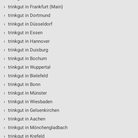
›
trinkgut in Frankfurt (Main)
Verwendung von Profilen zur Auswahl
›
trinkgut in Dortmund
personalisierter Werbung
›
trinkgut in Düsseldorf
Erstellung von Profilen zur Personalisierung
›
trinkgut in Essen
von Inhalten
›
trinkgut in Hannover
Verwendung von Profilen zur Auswahl
›
trinkgut in Duisburg
personalisierter Inhalte
›
trinkgut in Bochum
Messung der Werbeleistung
›
trinkgut in Wuppertal
›
trinkgut in Bielefeld
Messung der Performance von Inhalten
›
trinkgut in Bonn
Analyse von Zielgruppen durch Statistiken oder
›
trinkgut in Münster
Kombinationen von Daten aus verschiedenen
Quellen
›
trinkgut in Wiesbaden
›
trinkgut in Gelsenkirchen
Entwicklung und Verbesserung der Angebote
›
trinkgut in Aachen
Verwendung reduzierter Daten zur Auswahl von
›
trinkgut in Mönchengladbach
Inhalten
›
trinkgut in Krefeld