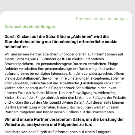
Datenschutzbestimmungen
Datenschutzeinstellungen
Durch Klicken auf die Schaltfläche „Ablehnen“ wird die
Standardeinstellung nur für unbedingt erforderliche cookie
beibehalten.
Wir und unsere Partner speichern und/oder greifen auf Informationen auf
einem Gerät zu, wie z. B. eindeutige IDs in cookie und anderen
Browserspeichern, um personenbezogene Daten zu verarbeiten. Einige
Anbieter verarbeiten Ihre personenbezogenen Daten möglicherweise
trinkgut Groß-Gerau
aufgrund eines berechtigten Interesses. Um dem zu widersprechen, öffnen
MaiMainzer Str. 50
Sie die „Einstellungen“. Sie können Ihre Einstellungen akzeptieren, ablehnen
oder verwalten, indem Sie auf die Schaltfläche „Einstellungen verwalten“
64521 Groß-Gerau
❯
klicken oder jederzeit auf die Fingerabdruck-Schaltfläche in der linken
unteren Ecke der Website klicken. Um Ihre Einwilligung zu widerrufen,
Heute 07:00 - 22:00 Uhr |
Geöffnet
klicken Sie auf den Fingerabdruck oder den Link in der Fußzeile der Website
und klicken Sie auf den Menüpunkt „Meine Daten“. Auf dieser Seite können
450,55 km • Angebote: 1 Prospekt
Sie Ihre Einwilligung widerrufen. Diese Entscheidungen werden unseren
Partnern mitgeteilt und haben keinen Einfluss auf die Browserdaten.
Wir und unsere Partner verarbeiten Daten, um die Leistung der
trinkgut Idstein
Website zu analysieren und Folgendes zu tun:
Richard-Klinger-Str. 2A
Speichern von oder Zugriff auf Informationen auf einem Endgerät.
65510 Idstein