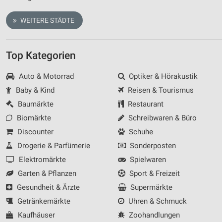
IAB-Besonderheiten:
WEITERE STÄDTE
Verwendung genauer Standortdaten
Geräte anhand von aktiv angeforderten
Informationen identifizieren
Top Kategorien
Nicht-IAB-Verarbeitungszwecke:
Auto & Motorrad
Optiker & Hörakustik
Notwendig
Baby & Kind
Reisen & Tourismus
Performance
Baumärkte
Restaurant
Biomärkte
Schreibwaren & Büro
Funktional
Discounter
Schuhe
Werbung
Drogerie & Parfümerie
Sonderposten
Elektromärkte
Spielwaren
Garten & Pflanzen
Sport & Freizeit
Gesundheit & Ärzte
Supermärkte
Getränkemärkte
Uhren & Schmuck
Kaufhäuser
Zoohandlungen