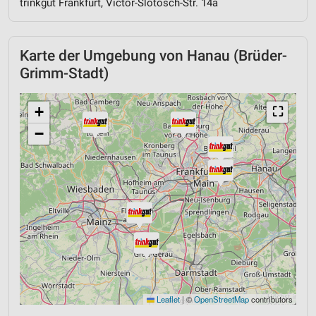
trinkgut Frankfurt, Victor-Slotosch-Str. 14a
Karte der Umgebung von Hanau (Brüder-
Grimm-Stadt)
+
⛶
−
Leaflet
|
©
OpenStreetMap
contributors