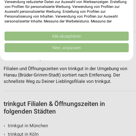
❯
Verwendung reduzierter Daten zur Auswahl von Werbeanzeigen. Erstellung
von Profilen für personalisierte Werbung. Verwendung von Profilen zur
Heute 08:00 - 20:00 Uhr |
Geöffnet
Auswahl personalisierter Werbung. Erstellung von Profilen zur
Personalisierung von Inhalten. Verwendung von Profilen zur Auswahl
440,03 km • Angebote: 1 Prospekt
personalisierter Inhalte. Messung der Werbeleistung. Messung der
Performance von Inhalten. Analyse von Zielgruppen durch Statistiken oder
Kombinationen von Daten aus verschiedenen Quellen. Entwicklung und
Verbesserung der Angebote. Verwendung reduzierter Daten zur Auswahl
Alle akzeptieren
Alle Filialen, Adressen und Öffnungszeiten
von Inhalten.
Daten können außerhalb der Europäischen Union weitergegeben und in die
Nein, anpassen
von trinkgut in und um Hanau (Brüder-
USA gesendet werden.
Grimm-Stadt)
Ihre Einwilligung und die cookie Richtlinie gelten ausschließlich für diese
Website/App.
Filialen und Öffnungszeiten von trinkgut in der Umgebung von
Partnerliste anzeigen (1 IAB-Anbieter)
Hanau (Brüder-Grimm-Stadt) sortiert nach Entfernung. Der
Wir nutzen Ihre Daten für folgende Zwecke:
schnellste Weg zu Deiner Lieblingsfiliale von trinkgut.
IAB-Verarbeitungszwecke:
Speichern von oder Zugriff auf Informationen
auf einem Endgerät
trinkgut Filialen & Öffnungszeiten in
folgenden Städten
Verwendung reduzierter Daten zur Auswahl von
Werbeanzeigen
›
trinkgut in München
Erstellung von Profilen für personalisierte
›
trinkgut in Köln
Werbung