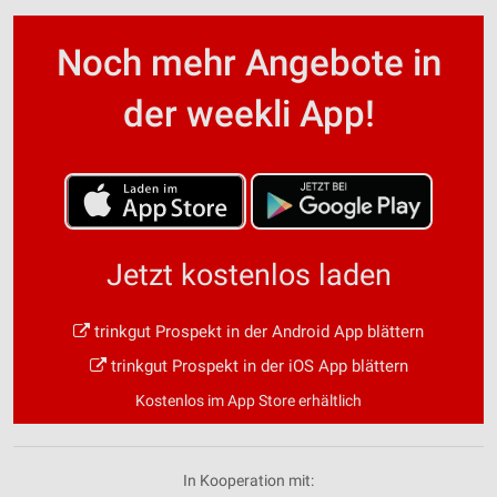
Noch mehr Angebote in
der weekli App!
Jetzt kostenlos laden
trinkgut Prospekt in der Android App blättern
trinkgut Prospekt in der iOS App blättern
Kostenlos im App Store erhältlich
In Kooperation mit: