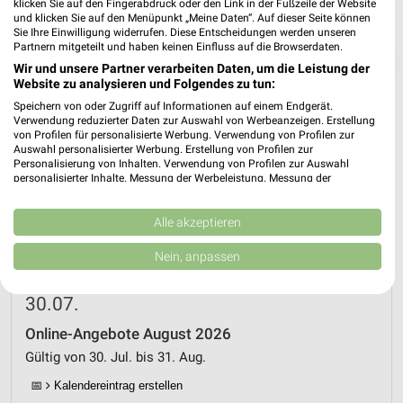
klicken Sie auf den Fingerabdruck oder den Link in der Fußzeile der Website
und klicken Sie auf den Menüpunkt „Meine Daten“. Auf dieser Seite können
Sie Ihre Einwilligung widerrufen. Diese Entscheidungen werden unseren
Partnern mitgeteilt und haben keinen Einfluss auf die Browserdaten.
❯
Wir und unsere Partner verarbeiten Daten, um die Leistung der
Website zu analysieren und Folgendes zu tun:
Speichern von oder Zugriff auf Informationen auf einem Endgerät.
Verwendung reduzierter Daten zur Auswahl von Werbeanzeigen. Erstellung
von Profilen für personalisierte Werbung. Verwendung von Profilen zur
Auswahl personalisierter Werbung. Erstellung von Profilen zur
Personalisierung von Inhalten. Verwendung von Profilen zur Auswahl
personalisierter Inhalte. Messung der Werbeleistung. Messung der
Performance von Inhalten. Analyse von Zielgruppen durch Statistiken oder
Kombinationen von Daten aus verschiedenen Quellen. Entwicklung und
Verbesserung der Angebote. Verwendung reduzierter Daten zur Auswahl
Alle akzeptieren
von Inhalten.
Daten können außerhalb der Europäischen Union weitergegeben und in die
Netto Marken-Discount Prospekt für
Nein, anpassen
USA gesendet werden.
Hanau (Brüder-Grimm-Stadt) ab Do. den
Ihre Einwilligung und die cookie Richtlinie gelten ausschließlich für diese
Website/App.
30.07.
Partnerliste anzeigen (1 IAB-Anbieter)
Online-Angebote August 2026
Wir nutzen Ihre Daten für folgende Zwecke:
Gültig von 30. Jul. bis 31. Aug.
IAB-Verarbeitungszwecke:
📅
Kalendereintrag erstellen
Speichern von oder Zugriff auf Informationen