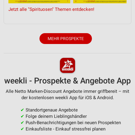
Quellen
Jetzt alle "Spirituosen" Themen entdecken!
Entwicklung und Verbesserung der Angebote
Verwendung reduzierter Daten zur Auswahl von
Inhalten
MEHR PROSPEKTE
IAB-Besonderheiten:
Verwendung genauer Standortdaten
Geräte anhand von aktiv angeforderten
Informationen identifizieren
weekli - Prospekte & Angebote App
Nicht-IAB-Verarbeitungszwecke:
Notwendig
Alle Netto Marken-Discount Angebote immer griffbereit – mit
der kostenlosen weekli App für iOS & Android.
Performance
✔
Standortgenaue Angebote
Funktional
✔
Folge deinem Lieblingshändler
✔
Push-Benachrichtigungen bei neuen Prospekten
Werbung
✔
Einkaufsliste - Einkauf stressfrei planen