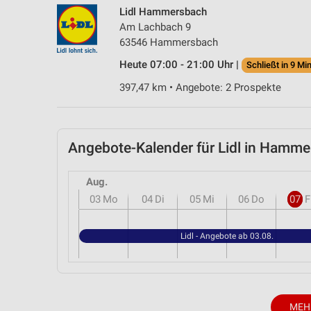
Lidl Hammersbach
Am Lachbach 9
63546 Hammersbach
Heute 07:00 - 21:00 Uhr |
Schließt in 9 Min
397,47 km • Angebote: 2 Prospekte
Angebote-Kalender für Lidl in Ham
Aug.
03
Mo
04
Di
05
Mi
06
Do
07
F
Lidl - Angebote ab 03.08.
MEH