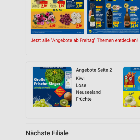
Messung der Performance von Inhalten
Analyse von Zielgruppen durch Statistiken oder Kombinationen 
Quellen
Entwicklung und Verbesserung der Angebote
Jetzt alle "Angebote ab Freitag" Themen entdecken!
Verwendung reduzierter Daten zur Auswahl von Inhalten
IAB-Besonderheiten:
Verwendung genauer Standortdaten
Angebote Seite 2
Kiwi
Geräte anhand von aktiv angeforderten Informationen identifizie
Lose
Nicht-IAB-Verarbeitungszwecke:
Neuseeland
Früchte
Notwendig
Performance
Funktional
Nächste Filiale
Werbung