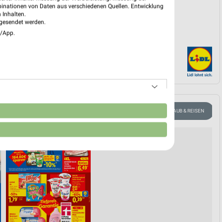
binationen von Daten aus verschiedenen Quellen. Entwicklung
 Inhalten.
gesendet werden.
e/App.
n
FAHRRAD
FLEISCH & WURST
EISCREME
URLAUB & REISEN