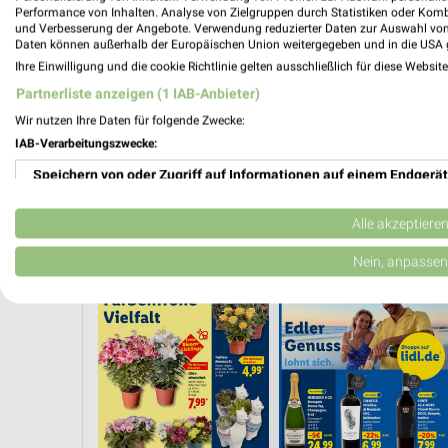
Performance von Inhalten. Analyse von Zielgruppen durch Statistiken oder Kom
und Verbesserung der Angebote. Verwendung reduzierter Daten zur Auswahl von
Daten können außerhalb der Europäischen Union weitergegeben und in die USA 
Ihre Einwilligung und die cookie Richtlinie gelten ausschließlich für diese Websit
Partnerliste anzeigen (1 IAB-Anbieter)
Wir nutzen Ihre Daten für folgende Zwecke:
IAB-Verarbeitungszwecke:
Speichern von oder Zugriff auf Informationen auf einem Endgerät
Verwendung reduzierter Daten zur Auswahl von Werbeanzeigen
Alle akzeptiere
WEIN
ANGEBOTE AB FREITAG
BLUMEN
HANDY & SMARTPHONE
Erstellung von Profilen für personalisierte Werbung
Nein, anpassen
Verwendung von Profilen zur Auswahl personalisierter Werbung
Erstellung von Profilen zur Personalisierung von Inhalten
Verwendung von Profilen zur Auswahl personalisierter Inhalte
Messung der Werbeleistung