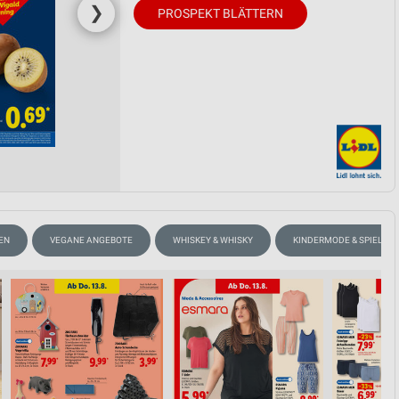
❯
PROSPEKT BLÄTTERN
EN
VEGANE ANGEBOTE
WHISKEY & WHISKY
KINDERMODE & SPIELZE