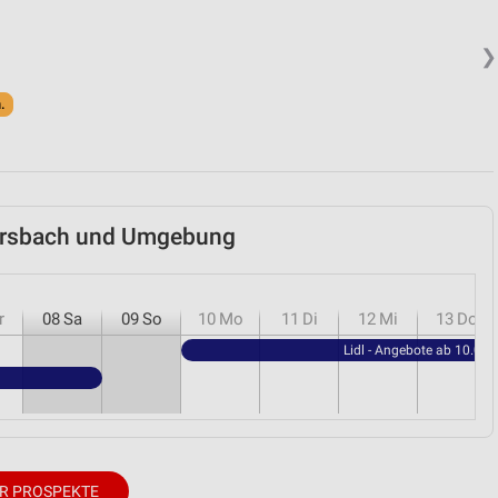
❯
.
mersbach und Umgebung
r
08
Sa
09
So
10
Mo
11
Di
12
Mi
13
Do
Lidl - Angebote ab 10.08.
R PROSPEKTE