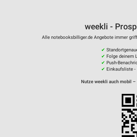
weekli - Pros
Alle notebooksbilliger.de Angebote immer griff
✔
Standortgenau
✔
Folge deinem L
✔
Push-Benachric
✔
Einkaufsliste -
Nutze weekli auch mobil –