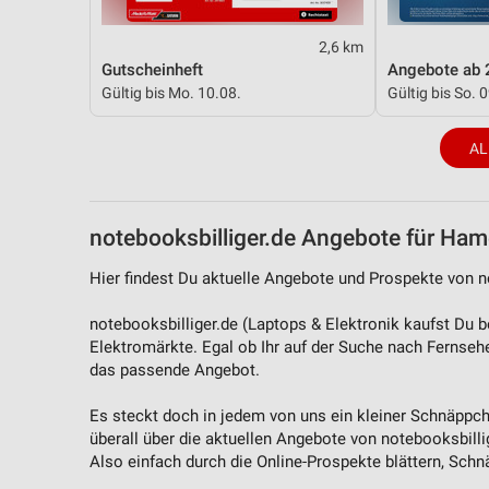
Quellen
Entwicklung und Verbesserung der Angebote
2,6 km
Gutscheinheft
Angebote ab 
Verwendung reduzierter Daten zur Auswahl von Inhalten
Gültig bis Mo. 10.08.
Gültig bis So. 
IAB-Besonderheiten:
AL
Verwendung genauer Standortdaten
Geräte anhand von aktiv angeforderten Informationen identifizie
notebooksbilliger.de Angebote für Ham
Nicht-IAB-Verarbeitungszwecke:
Notwendig
Hier findest Du aktuelle Angebote und Prospekte von 
Performance
notebooksbilliger.de (Laptops & Elektronik kaufst Du b
Elektromärkte. Egal ob Ihr auf der Suche nach Fernseher
Funktional
das passende Angebot.
Werbung
Es steckt doch in jedem von uns ein kleiner Schnäppch
überall über die aktuellen Angebote von notebooksbillig
Also einfach durch die Online-Prospekte blättern, Sch