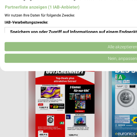
Partnerliste anzeigen (1 IAB-Anbieter)
Wir nutzen Ihre Daten für folgende Zwecke:
9,1 km
IAB-Verarbeitungszwecke:
Haushaltselektronik 08/2026
Unterhaltung
Gültig bis Sa. 15.08.
Gültig bis Sa. 
Speichern von oder Zugriff auf Informationen auf einem Endgerät
MediaMarkt Saturn
EURONICS
Verwendung reduzierter Daten zur Auswahl von Werbeanzeigen
Alle akzeptiere
Erstellung von Profilen für personalisierte Werbung
Nein, anpassen
Verwendung von Profilen zur Auswahl personalisierter Werbung
Erstellung von Profilen zur Personalisierung von Inhalten
Verwendung von Profilen zur Auswahl personalisierter Inhalte
Messung der Werbeleistung
Messung der Performance von Inhalten
Analyse von Zielgruppen durch Statistiken oder Kombinationen 