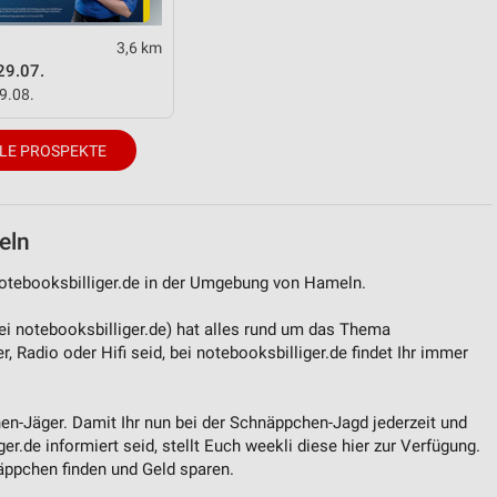
3,6 km
29.07.
09.08.
LE PROSPEKTE
ren
eln
notebooksbilliger.de in der Umgebung von Hameln.
ei notebooksbilliger.de) hat alles rund um das Thema
, Radio oder Hifi seid, bei notebooksbilliger.de findet Ihr immer
en-Jäger. Damit Ihr nun bei der Schnäppchen-Jagd jederzeit und
er.de informiert seid, stellt Euch weekli diese hier zur Verfügung.
näppchen finden und Geld sparen.