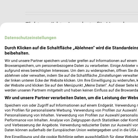
Elektromärkte Angebote für Hameln 
5 Prospekte
Datenschutzeinstellungen
Durch Klicken auf die Schaltfläche „Ablehnen“ wird die Standardeins
ElectronicPartner
ElectronicPa
beibehalten.
Wir und unsere Partner speichern und/oder greifen auf Informationen auf einem G
Browserspeichern, um personenbezogene Daten zu verarbeiten. Einige Anbieter 
aufgrund eines berechtigten Interesses. Um dem zu widersprechen, öffnen Sie die 
ablehnen oder verwalten, indem Sie auf die Schaltfläche „Einstellungen verwalten“
der linken unteren Ecke der Website klicken. Um Ihre Einwilligung zu widerrufen, 
der Website und klicken Sie auf den Menüpunkt „Meine Daten“. Auf dieser Seite k
werden unseren Partnern mitgeteilt und haben keinen Einfluss auf die Browserda
Wir und unsere Partner verarbeiten Daten, um die Leistung der Webs
Speichern von oder Zugriff auf Informationen auf einem Endgerät. Verwendung 
von Profilen für personalisierte Werbung. Verwendung von Profilen zur Auswahl p
Personalisierung von Inhalten. Verwendung von Profilen zur Auswahl personalis
Performance von Inhalten. Analyse von Zielgruppen durch Statistiken oder Kom
und Verbesserung der Angebote. Verwendung reduzierter Daten zur Auswahl von
Daten können außerhalb der Europäischen Union weitergegeben und in die USA 
Ihre Einwilligung und die cookie Richtlinie gelten ausschließlich für diese Websit