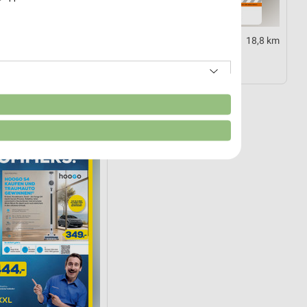
9,1 km
18,8 km
selektronik 08/2026
Angebote ab 31.07.
15.08.
Noch heute gültig
n
von Daten aus verschiedenen